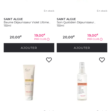
En stock
En stock
SAINT ALGUE
SAINT ALGUE
Baume Déjaunisseur Violet Ultime...
Soin Quotidien Déjaunisseur...
150ml
150ml
19,00
19,00
€
€
20,00
20,00
€
€
PRIX CLUB
PRIX CLUB
?
?
AJOUTER
AJOUTER