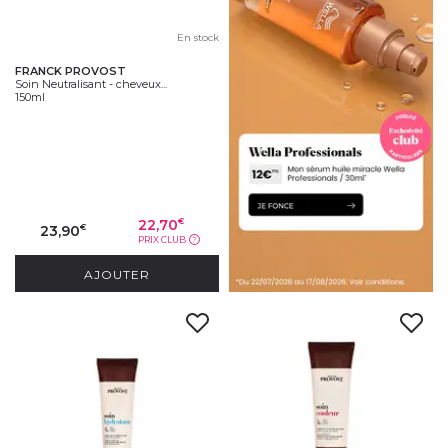
En stock
FRANCK PROVOST
Soin Neutralisant - cheveux...
150ml
22,70
€
23,90
€
PRIX CLUB
?
AJOUTER