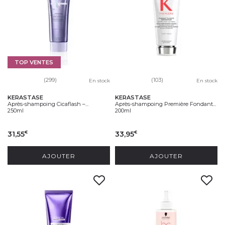
TOP VENTES
(299)
(103)
En stock
En stock
KERASTASE
KERASTASE
Après-shampoing Cicaflash –...
Après-shampoing Première Fondant...
250ml
200ml
31,55
33,95
€
€
AJOUTER
AJOUTER