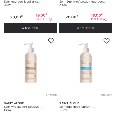
Soin nutrition & brillance...
Soin Sublime Avocat – nutrition,...
200ml
200ml
19,00
19,00
€
€
20,00
20,00
€
€
PRIX CLUB
PRIX CLUB
?
?
AJOUTER
AJOUTER
En stock
En stock
SAINT ALGUE
SAINT ALGUE
Soin Hydratation Boucles –...
Soin Équilibre Purifiant –...
150ml
150ml