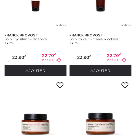
En stock
En stock
FRANCK PROVOST
FRANCK PROVOST
Soin Hydratant – régénère,...
Soin Couleur - cheveux colorés...
150ml
150ml
22,70
22,70
€
€
23,90
23,90
€
€
PRIX CLUB
PRIX CLUB
?
?
AJOUTER
AJOUTER