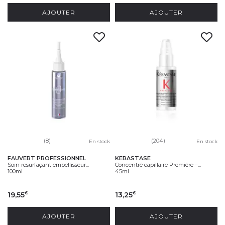
AJOUTER
AJOUTER
(8)
(204)
En stock
En stock
FAUVERT PROFESSIONNEL
KERASTASE
Soin resurfaçant embellisseur...
Concentré capillaire Première –...
100ml
45ml
19,55
13,25
€
€
AJOUTER
AJOUTER