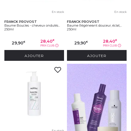
En stock
En stock
FRANCK PROVOST
FRANCK PROVOST
Baume Boucles - cheveux ondulés...
Baume Régénerant douceur, éclat,...
250ml
250ml
28,40
28,40
€
€
29,90
29,90
€
€
PRIX CLUB
PRIX CLUB
?
?
AJOUTER
AJOUTER
En stock