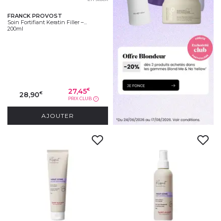
FRANCK PROVOST
Soin Fortifiant Keratin Filler –...
200ml
27,45
€
28,90
€
PRIX CLUB
?
AJOUTER