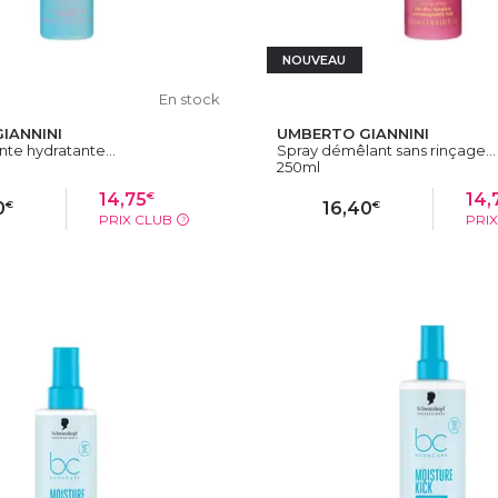
NOUVEAU
En stock
IANNINI
UMBERTO GIANNINI
nte hydratante...
Spray démêlant sans rinçage...
250ml
€
14,75
14,
€
€
0
16,40
PRIX CLUB
PRI
?
OUTER AU PANIER
AJOUTER AU PAN