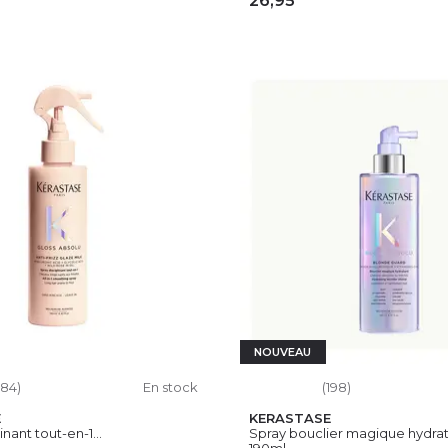
26,95
OUTER AU PANIER
AJOUTER AU PAN
NOUVEAU
184)
En stock
(198)
E
KERASTASE
inant tout-en-1...
Spray bouclier magique hydrata
190ml