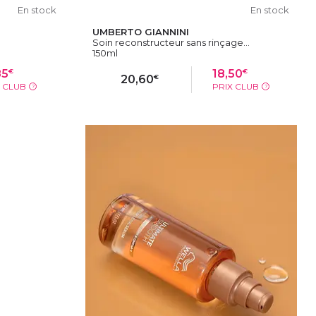
En stock
En stock
UMBERTO GIANNINI
Soin reconstructeur sans rinçage...
150ml
€
€
85
18,50
€
20,60
X CLUB
PRIX CLUB
?
?
IER
AJOUTER AU PANIER