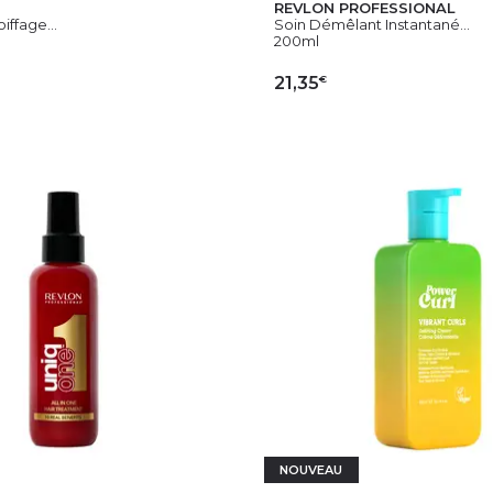
REVLON PROFESSIONAL
ffage...
Soin Démêlant Instantané...
200ml
€
21,35
OUTER AU PANIER
AJOUTER AU PAN
NOUVEAU