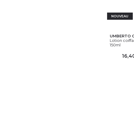
NOUVEAU
UMBERTO G
Lotion coiffa
150ml
16,4
AJ