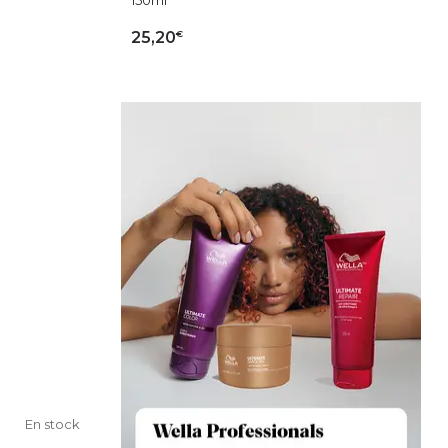
€
25,20
IER
AJOUTER AU PANIER
En stock