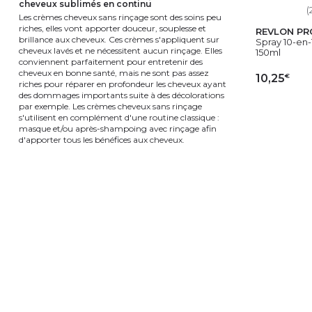
cheveux sublimés en continu
(
Les crèmes cheveux sans rinçage sont des soins peu
riches, elles vont apporter douceur, souplesse et
REVLON PR
brillance aux cheveux. Ces crèmes s'appliquent sur
Spray 10-en
cheveux lavés et ne nécessitent aucun rinçage. Elles
150ml
conviennent parfaitement pour entretenir des
cheveux en bonne santé, mais ne sont pas assez
€
10,25
riches pour réparer en profondeur les cheveux ayant
des dommages importants suite à des décolorations
par exemple. Les crèmes cheveux sans rinçage
AJ
s'utilisent en complément d'une routine classique :
masque et/ou après-shampoing avec rinçage afin
d'apporter tous les bénéfices aux cheveux.