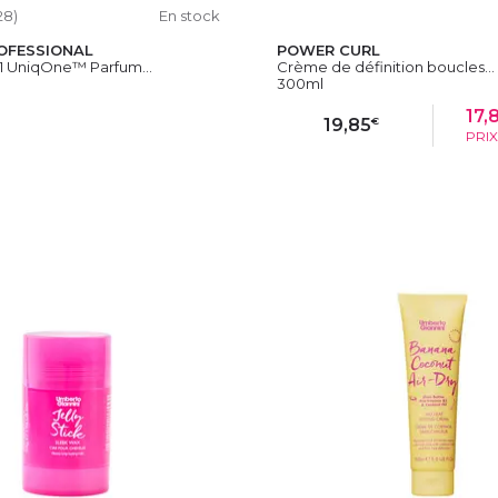
28)
En stock
OFESSIONAL
POWER CURL
-1 UniqOne™ Parfum...
Crème de définition boucles...
300ml
17,
€
19,85
PRI
OUTER AU PANIER
AJOUTER AU PAN