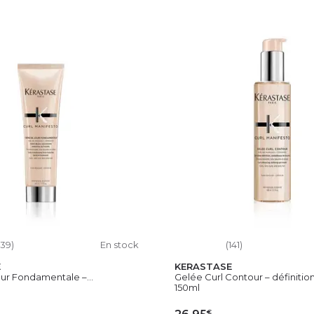
139)
En stock
(141)
E
KERASTASE
ur Fondamentale –...
Gelée Curl Contour – définition,
150ml
€