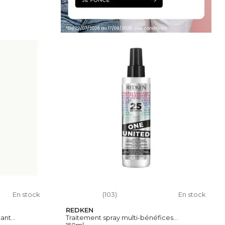
IER
En stock
(103)
En stock
REDKEN
nt...
Traitement spray multi-bénéfices...
150ml