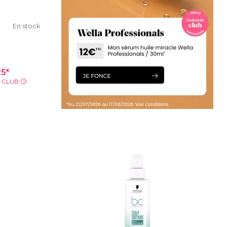
En stock
.
€
25
X CLUB
?
IER