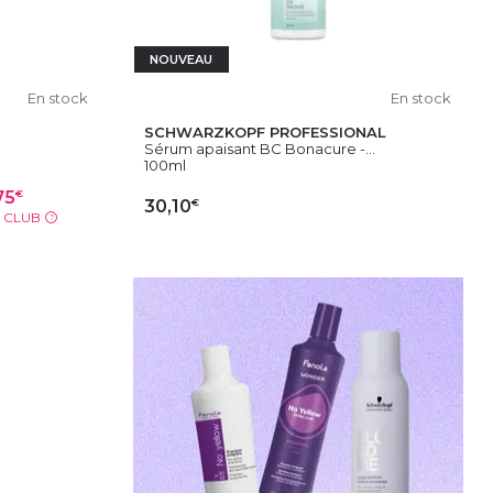
NOUVEAU
En stock
En stock
SCHWARZKOPF PROFESSIONAL
Sérum apaisant BC Bonacure -...
100ml
€
75
€
30,10
X CLUB
?
IER
AJOUTER AU PANIER