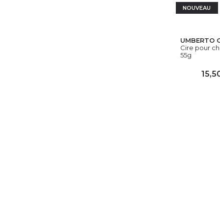
NOUVEAU
UMBERTO G
Cire pour che
55g
15,5
AJ