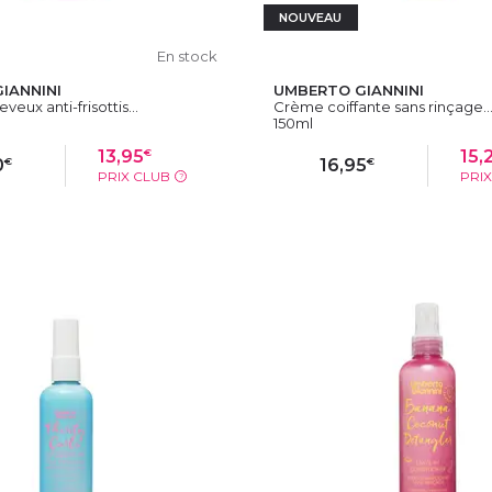
NOUVEAU
En stock
IANNINI
UMBERTO GIANNINI
veux anti-frisottis...
Crème coiffante sans rinçage..
150ml
€
13,95
15,
€
€
0
16,95
PRIX CLUB
PRI
?
OUTER AU PANIER
AJOUTER AU PAN