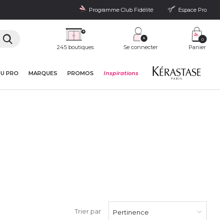
Programme Club Fidélité
Espace Pro
0
245 boutiques
Se connecter
Panier
DU PRO
MARQUES
PROMOS
Inspirations
Trier par
Pertinence