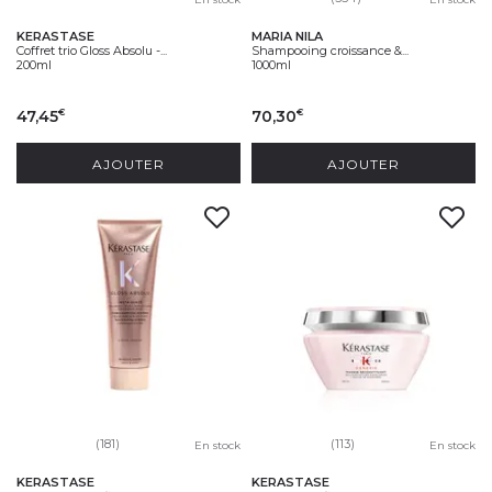
KERASTASE
MARIA NILA
Coffret trio Gloss Absolu -...
Shampooing croissance &...
200ml
1000ml
47,45
70,30
€
€
AJOUTER
AJOUTER
(181)
(113)
En stock
En stock
KERASTASE
KERASTASE