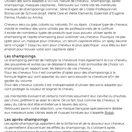
Utilisez des soins adaptés à VOTRE nature de cheveux : shampoings, après-
shampoings, masques capillaires... Retrouvez sur notre site les meilleures
marques de shampooings comme : Série Expert de L'Oréal Professionnel,
Bonacure de Schwarzkopf, Wella Care et Wella Elements, Essentiel d'Eugène
Perma, Mulato ou Amika.
Cheveux secs ou gras, colorés ou naturels, fin ou épais : chaque type de cheveux
mérite le meilleur des soins utilisés par les professionnels de la coiffure.
Il existe de nombreux types de produits que vous pouvez utiliser après le
shampoing et l'après-shampoing pour sublimer vos cheveux. Pourquoi ne pas
opter pour un masque pour cheveux, un sérum capillaire et/ou un spray baume
sans rinçage ? Jusqu'au soin pour cheveux le plus spécifique : vous êtes au bon
endroit pour trouver votre soin capillaire idéal !
les shampoings
Le shampoing permet de nettoyer la chevelure mais également le cuir chevelu
des poussières et autres qui se déposent dessus. Il est primordial de choisir un
shampooing en rapport avec les besoins de vos cheveux.
Pour les cheveux fins il est conseiller d'opter pour des shampooings à la
formule légère qui vont apporter du soin sans alourdir la chevelure afin de
garder du volume.
Pour des cheveux colorés il est indispensable d'utiliser des soins adaptés qui
vont protéger la couleur et soigner le cheveu.
Les mentalités évoluent et certains hommes assument leur calvitie ou d'autres,
par choix, préfèrent se raser le crâne. De ce fait, tout comme les cheveux, la
peau du crâne doit être entretenue à travers des soins.
Retrouvez parmi notre sélection, une marque française spécialement dédiée
aux messieurs avec crânes rasés et nuques tondues qui s'appelle
Botak
.
les après-shampoings
Les après-shampoings apportent de la brillance et de la douceur aux cheveux.
Ils permettent d'accentuer les effets du shampoings. lls s'utilisent après
chaque shampoing et sont des soins légers d'entretien. Idéaux pour les