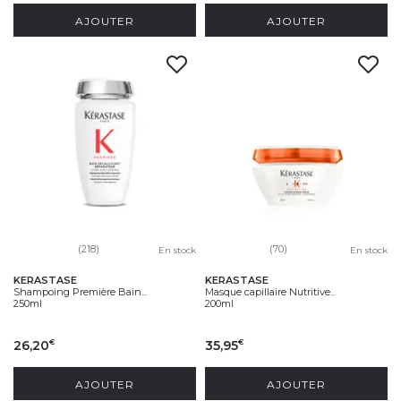
AJOUTER
AJOUTER
(218)
(70)
En stock
En stock
KERASTASE
KERASTASE
Shampoing Première Bain...
Masque capillaire Nutritive...
250ml
200ml
26,20
35,95
€
€
AJOUTER
AJOUTER