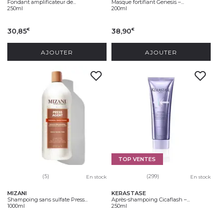
Fondant amplificateur de...
Masque fortifiant Genesis –...
250ml
200ml
30,85
38,90
€
€
AJOUTER
AJOUTER
TOP VENTES
(5)
(299)
En stock
En stock
MIZANI
KERASTASE
Shampoing sans sulfate Press...
Après-shampoing Cicaflash –...
1000ml
250ml