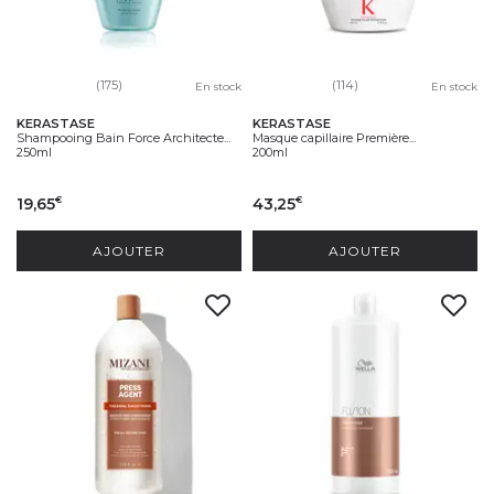
(175)
(114)
En stock
En stock
KERASTASE
KERASTASE
Shampooing Bain Force Architecte...
Masque capillaire Première...
250ml
200ml
19,65
43,25
€
€
AJOUTER
AJOUTER