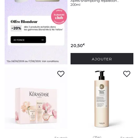
Après-shampoing réparation...
200ml
20,50
€
AJOUTER
(354)
En stock
En stock