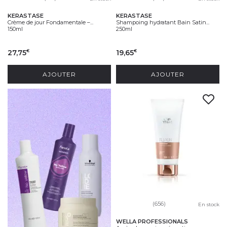
KERASTASE
KERASTASE
Crème de jour Fondamentale –...
Shampoing hydratant Bain Satin...
150ml
250ml
27,75
19,65
€
€
AJOUTER
AJOUTER
(656)
En stock
WELLA PROFESSIONALS