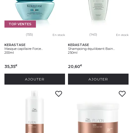
TOP VENTES
(155)
(140)
En stock
En stock
KERASTASE
KERASTASE
Masque capillaire Force...
Shampoing équilibrant Bain...
200ml
250ml
35,35
20,60
€
€
AJOUTER
AJOUTER