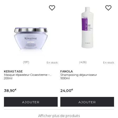
(197)
(426)
En stock
En stock
KERASTASE
FANOLA
Masque réparateur Cicaextreme –...
Shampooing déjaunisseur
200ml
1000ml
38,90
24,00
€
€
AJOUTER
AJOUTER
Afficher plus de produits