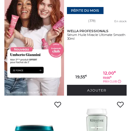
PÉPITE DU MOIS
(378)
En stock
WELLA PROFESSIONALS
Sérum Huile Miracle Ultimate Smooth
30ml
12,00
€
19,55
€
19,55
€
PRIX CLUB
?
AJOUTER