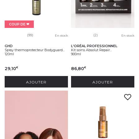
à chacun/e d'entre vous pour que vous trouviez les produits
capillaires adaptés à vos besoins et envies.
COUP DE ❤
(99)
(2)
En stock
En stock
GHD
L'ORÉAL PROFESSIONNEL
Spray thermoprotecteur Bodyguard...
Kit soins Absolut Repair...
120ml
900ml
29,10
86,80
€
€
AJOUTER
AJOUTER