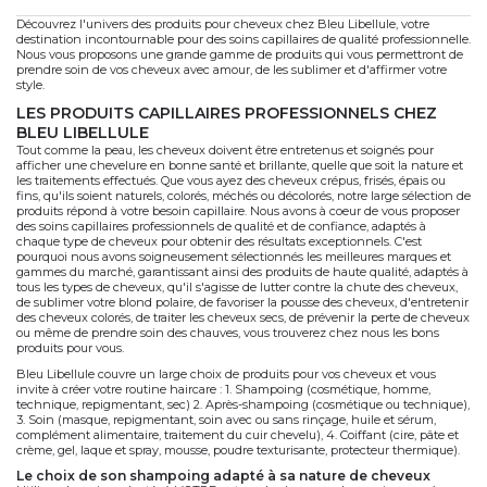
Découvrez l'univers des produits pour cheveux chez Bleu Libellule, votre
destination incontournable pour des soins capillaires de qualité professionnelle.
Nous vous proposons une grande gamme de produits qui vous permettront de
prendre soin de vos cheveux avec amour, de les sublimer et d'affirmer votre
style.
LES PRODUITS CAPILLAIRES PROFESSIONNELS CHEZ
BLEU LIBELLULE
Tout comme la peau, les cheveux doivent être entretenus et soignés pour
afficher une chevelure en bonne santé et brillante, quelle que soit la nature et
les traitements effectués. Que vous ayez des cheveux crépus, frisés, épais ou
fins, qu'ils soient naturels, colorés, méchés ou décolorés, notre large sélection de
produits répond à votre besoin capillaire. Nous avons à coeur de vous proposer
des soins capillaires professionnels de qualité et de confiance, adaptés à
chaque type de cheveux pour obtenir des résultats exceptionnels. C'est
pourquoi nous avons soigneusement sélectionnés les meilleures marques et
gammes du marché, garantissant ainsi des produits de haute qualité, adaptés à
tous les types de cheveux, qu'il s'agisse de lutter contre la chute des cheveux,
de sublimer votre blond polaire, de favoriser la pousse des cheveux, d'entretenir
des cheveux colorés, de traiter les cheveux secs, de prévenir la perte de cheveux
ou même de prendre soin des chauves, vous trouverez chez nous les bons
produits pour vous.
Bleu Libellule couvre un large choix de produits pour vos cheveux et vous
invite à créer votre routine haircare : 1. Shampoing (cosmétique, homme,
technique, repigmentant, sec) 2. Après-shampoing (cosmétique ou technique),
3. Soin (masque, repigmentant, soin avec ou sans rinçage, huile et sérum,
complément alimentaire, traitement du cuir chevelu), 4. Coiffant (cire, pâte et
crème, gel, laque et spray, mousse, poudre texturisante, protecteur thermique).
le choix de son shampoing adapté à sa nature de cheveux