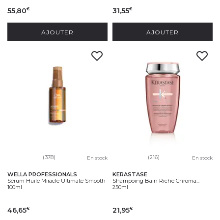
55,80
31,55
€
€
AJOUTER
AJOUTER
(378)
(216)
En stock
En stock
WELLA PROFESSIONALS
KERASTASE
Sérum Huile Miracle Ultimate Smooth
Shampoing Bain Riche Chroma...
100ml
250ml
46,65
21,95
€
€