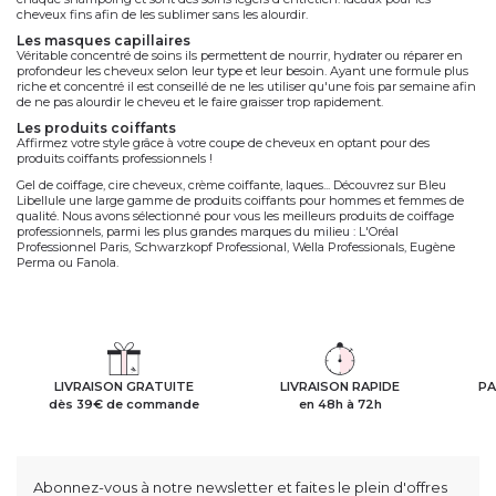
cheveux fins afin de les sublimer sans les alourdir.
les masques capillaires
Véritable concentré de soins ils permettent de nourrir, hydrater ou réparer en
profondeur les cheveux selon leur type et leur besoin. Ayant une formule plus
riche et concentré il est conseillé de ne les utiliser qu'une fois par semaine afin
de ne pas alourdir le cheveu et le faire graisser trop rapidement.
les produits coiffants
Affirmez votre style grâce à votre coupe de cheveux en optant pour des
produits coiffants professionnels !
Gel de coiffage, cire cheveux, crème coiffante, laques... Découvrez sur Bleu
Libellule une large gamme de produits coiffants pour hommes et femmes de
qualité. Nous avons sélectionné pour vous les meilleurs produits de coiffage
professionnels, parmi les plus grandes marques du milieu : L'Oréal
Professionnel Paris, Schwarzkopf Professional, Wella Professionals, Eugène
Perma ou Fanola.
LIVRAISON GRATUITE
LIVRAISON RAPIDE
PA
dès 39€ de commande
en 48h à 72h
Abonnez-vous à notre newsletter et faites le plein d'offres