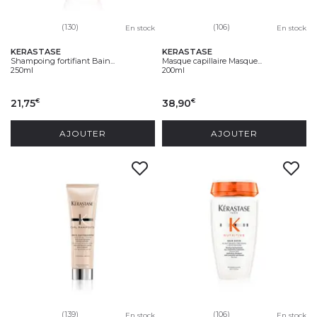
(130)
(106)
En stock
En stock
KERASTASE
KERASTASE
Shampoing fortifiant Bain...
Masque capillaire Masque...
250ml
200ml
21,75
38,90
€
€
AJOUTER
AJOUTER
(139)
(106)
En stock
En stock