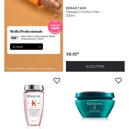
KERASTASE
Masque Chroma Filler –...
200ml
38,95
€
AJOUTER