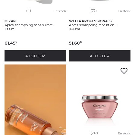
(4)
(72)
En stock
En stock
MIZANI
WELLA PROFESSIONALS
Après-shampoing sans sulfate...
Après-shampoing réparation...
1000ml
1000ml
61,45
51,60
€
€
AJOUTER
AJOUTER
(217)
En stock