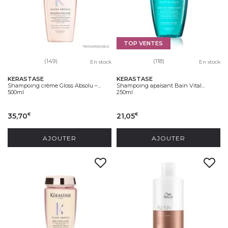
TOP VENTES
(149)
(118)
En stock
En stock
KERASTASE
KERASTASE
Shampoing crème Gloss Absolu –...
Shampoing apaisant Bain Vital...
500ml
250ml
35,70
21,05
€
€
AJOUTER
AJOUTER