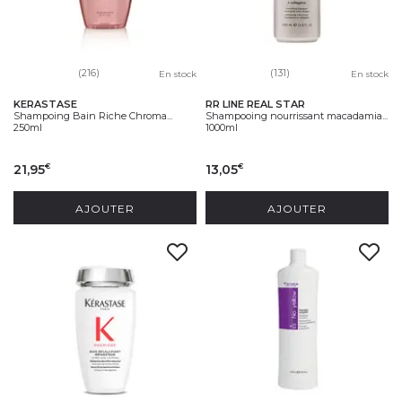
(216)
(131)
En stock
En stock
KERASTASE
RR LINE REAL STAR
Shampoing Bain Riche Chroma...
Shampooing nourrissant macadamia...
250ml
1000ml
21,95
13,05
€
€
AJOUTER
AJOUTER