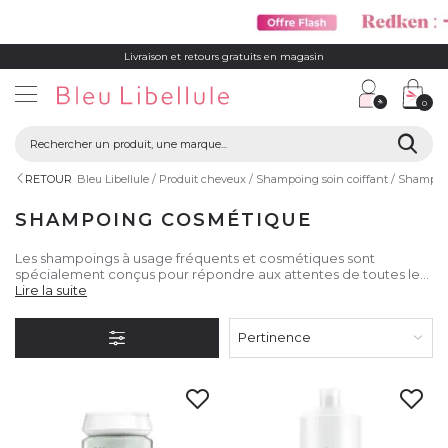
Livraison et retours gratuits en magasin
0
RETOUR
Bleu Libellule
Produit cheveux
Shampoing soin coiffant
Shampoi
SHAMPOING COSMÉTIQUE
Les shampoings à usage fréquents et cosmétiques sont
spécialement conçus pour répondre aux attentes de toutes les
natures de cheveu : bouclés, texturisés, colorés, fins, secs...
Lire la suite
Pertinence