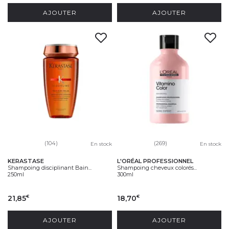
AJOUTER
AJOUTER
(104)
(269)
En stock
En stock
KERASTASE
L'ORÉAL PROFESSIONNEL
Shampoing disciplinant Bain...
Shampoing cheveux colorés...
250ml
300ml
21,85
18,70
€
€
AJOUTER
AJOUTER