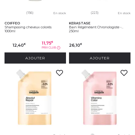
(156)
(223)
En stock
En stock
COIFFEO
KERASTASE
Shampooing cheveux colorés
Bain Régénérant Chronologiste -...
1000ml
250ml
11,75
€
12,40
26,10
€
€
PRIX CLUB
?
AJOUTER
AJOUTER
(1)