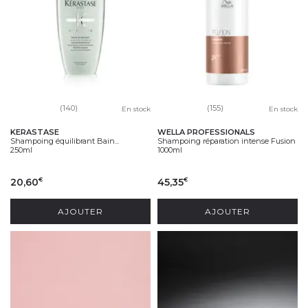
(140)
(155)
En stock
En stock
KERASTASE
WELLA PROFESSIONALS
Shampoing équilibrant Bain...
Shampoing réparation intense Fusion
250ml
1000ml
20,60
45,35
€
€
AJOUTER
AJOUTER