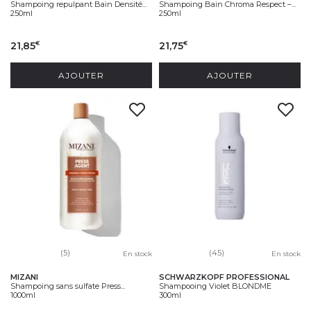
Shampoing repulpant Bain Densité...
Shampoing Bain Chroma Respect –...
250ml
250ml
21,85
21,75
€
€
AJOUTER
AJOUTER
(5)
(45)
En stock
En stock
MIZANI
SCHWARZKOPF PROFESSIONAL
Shampoing sans sulfate Press...
Shampooing Violet BLONDME
1000ml
300ml