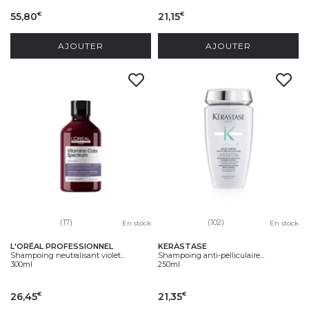
55,80
21,15
€
€
AJOUTER
AJOUTER
(17)
(102)
En stock
En stock
L'ORÉAL PROFESSIONNEL
KERASTASE
Shampoing neutralisant violet...
Shampoing anti-pelliculaire...
300ml
250ml
26,45
21,35
€
€