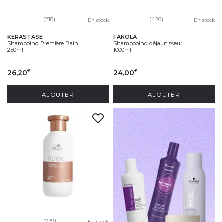
(218)
(426)
En stock
En stock
KERASTASE
FANOLA
Shampoing Première Bain...
Shampooing déjaunisseur
250ml
1000ml
26,20
24,00
€
€
AJOUTER
AJOUTER
(739)
En stock