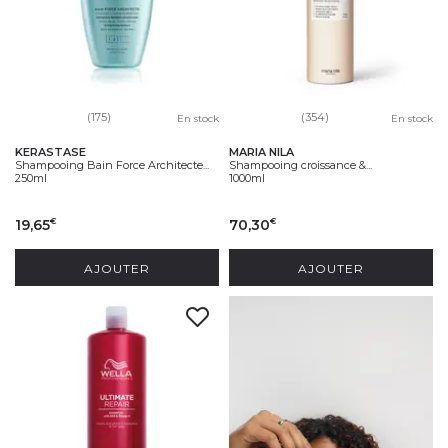
(175)
(354)
En stock
En stock
KERASTASE
MARIA NILA
Shampooing Bain Force Architecte...
Shampooing croissance &...
250ml
1000ml
19,65
70,30
€
€
AJOUTER
AJOUTER