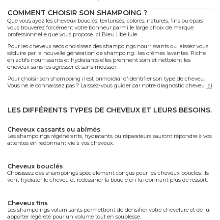
COMMENT CHOISIR SON SHAMPOING ?
Que vous ayez les cheveux bouclés, texturisés, colorés, naturels, fins ou épais
vous trouverez forcément votre bonheur parmi le large choix de marque
professionnelle que vous propose ici Bleu Libellule.
Pour les cheveux secs choisissez des shampoings nourrissants ou laissez vous
séduire par la nouvelle génération de shampoing : les crèmes lavantes. Riche
en actifs nourrissants et hydratants elles prennent soin et nettoient les
cheveux sans les agresser et sans mousser.
Pour choisir son shampoing il est primordial d'identifier son type de cheveu.
Vous ne le connaissez pas ? Laissez-vous guider par notre diagnostic cheveu
ici
LES DIFFÉRENTS TYPES DE CHEVEUX ET LEURS BESOINS.
cheveux cassants ou abîmés
Les shampoings régénérants, hydratants, ou réparateurs sauront répondre à vos
attentes en redonnant vie à vos cheveux.
cheveux bouclés
Choisissez des shampoings spécialement conçus pour les cheveux bouclés. Ils
vont hydrater le cheveu et redessiner la boucle en lui donnant plus de ressort.
cheveux fins
Les shampoings volumisants permettront de densifier votre chevelure et de lui
apporter légèreté pour un volume tout en souplesse.