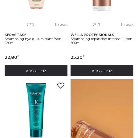
(179)
(167)
En stock
En stock
KERASTASE
WELLA PROFESSIONALS
Shampoing hydra-illuminant Bain...
Shampoing réparation intense Fusion
250ml
500ml
22,80
25,20
€
€
AJOUTER
AJOUTER