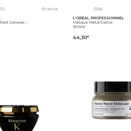
113)
En stock
(126)
E
L'ORÉAL PROFESSIONNEL
iant Genesis –...
Masque Metal Detox
500ml
€
44,30
OUTER AU PANIER
AJOUTER AU PAN