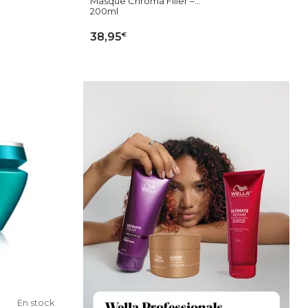
Masque Chroma Filler –...
200ml
€
38,95
IER
AJOUTER AU PANIER
En stock