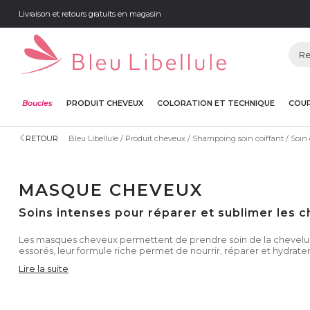
Livraison et retours gratuits en magasin
Boucles
PRODUIT CHEVEUX
COLORATION ET TECHNIQUE
COUP
RETOUR
Bleu Libellule
Produit cheveux
Shampoing soin coiffant
Soin
MASQUE CHEVEUX
Soins intenses pour réparer et sublimer les
Les masques cheveux permettent de prendre soin de la chevelure e
essorés, leur formule riche permet de nourrir, réparer et hydrat
Lire la suite