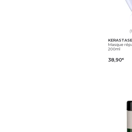
(
KERASTAS
Masque répa
200ml
€
38,90
AJ