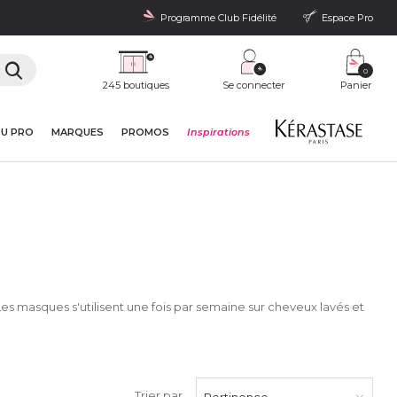
Programme Club Fidélité
Espace Pro
0
245 boutiques
Se connecter
Panier
DU PRO
MARQUES
PROMOS
Inspirations
s masques s'utilisent une fois par semaine sur cheveux lavés et
Trier par
Pertinence