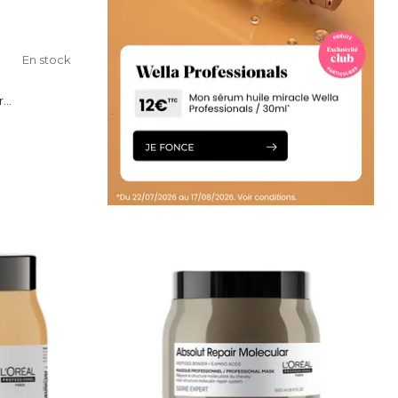
En stock
..
IER