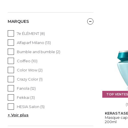
MARQUES
7e ÉLÉMENT (8)
Alfaparf Milano (13)
Bumble and bumble (2)
Coiffeo (10)
Color Wow (2)
Crazy Color (1)
Fanola (12)
TOP VENTE
Fekkai (3)
(
HESIA Salon (5)
KERASTAS
+ Voir plus
Masque capil
200ml