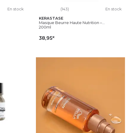
En stock
(143)
En stock
KERASTASE
Masque Beurre Haute Nutrition –...
200ml
€
38,95
IER
AJOUTER AU PANIER