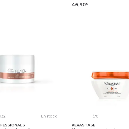
€
46,90
OUTER AU PANIER
AJOUTER AU PAN
1132)
En stock
(70)
FESSIONALS
KERASTASE