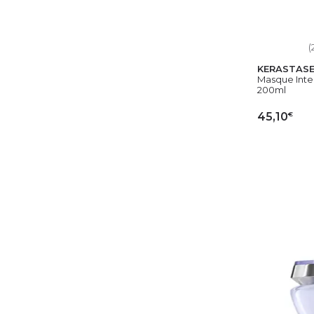
(
KERASTAS
Masque Inte
200ml
€
45,10
AJ