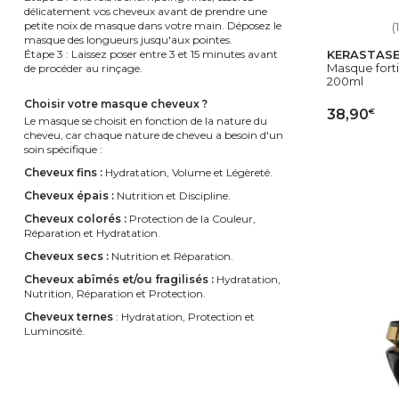
délicatement vos cheveux avant de prendre une
petite noix de masque dans votre main. Déposez le
(
masque des longueurs jusqu'aux pointes.
Étape 3 : Laissez poser entre 3 et 15 minutes avant
KERASTAS
Masque fortif
de procéder au rinçage.
200ml
choisir votre masque cheveux ?
€
38,90
Le masque se choisit en fonction de la nature du
cheveu, car chaque nature de cheveu a besoin d'un
soin spécifique :
AJ
Cheveux fins :
Hydratation, Volume et Légèreté.
Cheveux épais :
Nutrition et Discipline.
Cheveux colorés :
Protection de la Couleur,
Réparation et Hydratation.
Cheveux secs :
Nutrition et Réparation.
Cheveux abîmés et/ou fragilisés :
Hydratation,
Nutrition, Réparation et Protection.
Cheveux ternes
: Hydratation, Protection et
Luminosité.