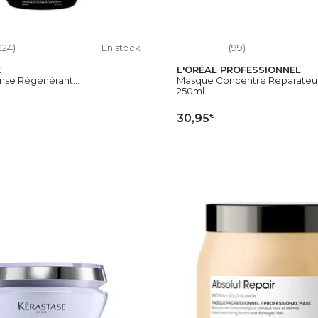
224)
En stock
(99)
E
L'ORÉAL PROFESSIONNEL
nse Régénérant...
Masque Concentré Réparateur.
250ml
€
30,95
OUTER AU PANIER
AJOUTER AU PAN