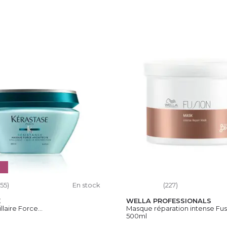
S
155)
En stock
(227)
E
WELLA PROFESSIONALS
laire Force...
Masque réparation intense Fus
500ml