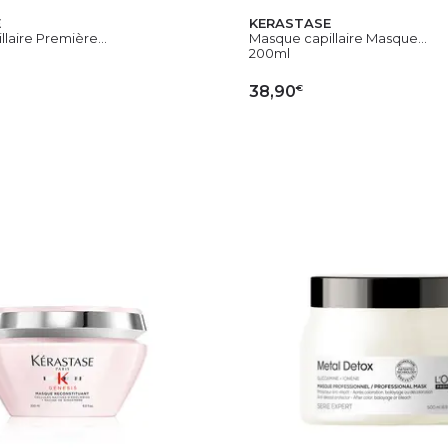
E
KERASTASE
laire Première...
Masque capillaire Masque...
200ml
€
38,90
OUTER AU PANIER
AJOUTER AU PAN