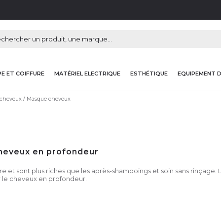
E ET COIFFURE
MATÉRIEL ELECTRIQUE
ESTHÉTIQUE
EQUIPEMENT 
 cheveux
Masque cheveux
 cheveux en profondeur
t sont plus riches que les après-shampoings et soin sans rinçage. Le
er le cheveux en profondeur.