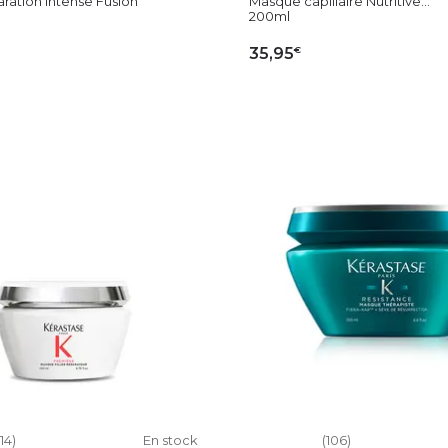
ration intense Fusion
Masque capillaire Nutritive...
200ml
€
35,95
OUTER AU PANIER
AJOUTER AU PAN
114)
En stock
(106)