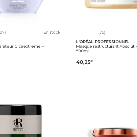
197)
En stock
(75)
E
L'ORÉAL PROFESSIONNEL
rateur Cicaextreme –...
Masque restructurant Absolut 
500ml
€
40,25
OUTER AU PANIER
AJOUTER AU PAN