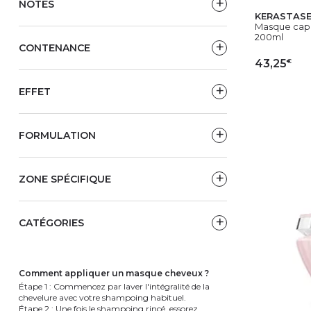
NOTES
KERASTAS
Masque capil
200ml
CONTENANCE
€
43,25
EFFET
AJ
FORMULATION
ZONE SPÉCIFIQUE
CATÉGORIES
comment appliquer un masque cheveux ?
Étape 1 : Commencez par laver l'intégralité de la
chevelure avec votre shampoing habituel.
Étape 2 : Une fois le shampoing rincé, essorez