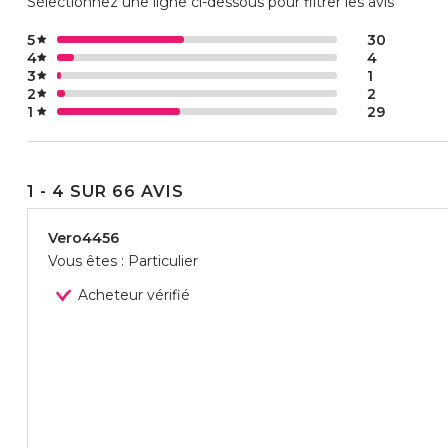
Sélectionnez une ligne ci-dessous pour filtrer les avis
5
30
4
4
3
1
2
2
1
29
1 - 4 SUR 66 AVIS
Vero4456
Vous êtes : Particulier
Acheteur vérifié