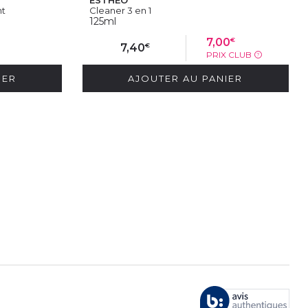
nt
Cleaner 3 en 1
125ml
€
7,00
€
7,40
PRIX CLUB
?
IER
AJOUTER AU PANIER