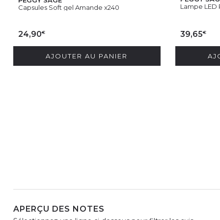
Lampe LED Pe
Capsules Soft gel Amande x240
€
€
24,90
39,65
AJOUTER AU PANIER
AJ
APERÇU DES NOTES