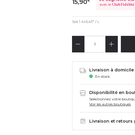
€
15,90
avec le
Club Fidélité
Soit
1 445,45
/ L
€
Livraison à domicile 
En stock
Disponibilité en bou
Selectionnez votre boutiqu
Voir les autres boutiques
Livraison et retours