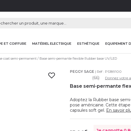
E ET COIFFURE
MATÉRIEL ELECTRIQUE
ESTHÉTIQUE
EQUIPEMENT 
e coat semi-permanent
Base semi-permante flexible Rubber base UV/LED
PEGGY SAGE
| Réf :
PS189100
(66)
Donnez votre a
Base semi-permante flex
Adoptez la Rubber base semi
pose américaine. Cette étape 
capsules soft gel.
En savoir pl
Je cagnotte
0,8