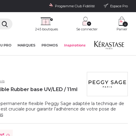
Programme Club Fidélité
Espace Pro
0
245 boutiques
Se connecter
Panier
DU PRO
MARQUES
PROMOS
Inspirations
vis
ible Rubber base UV/LED / 11ml
-permanente flexible Peggy Sage adaptée la technique de
est cruciale pour garantir l’adhérence de votre pose de
us
0
€
?