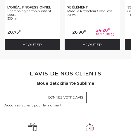
L'ORÉAL PROFESSIONNEL
7E ÉLÉMENT
7
Shampoing dermo-purifiant
Masque Protecteur Color Safe
Gl
pour...
300ml
15
300ml
24,20
€
20,75
26,90
€
€
PRIX CLUB
?
AJOUTER
AJOUTER
L'AVIS DE NOS CLIENTS
Boue détoxifiante Sublime
DONNEZ VOTRE AVIS
Aucun avis client pour le moment