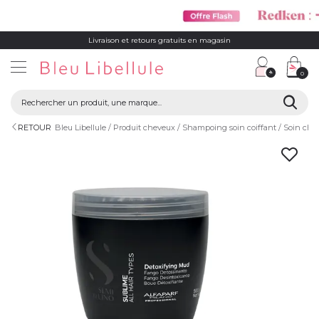
Livraison et retours gratuits en magasin
0
RETOUR
Bleu Libellule
Produit cheveux
Shampoing soin coiffant
Soin che