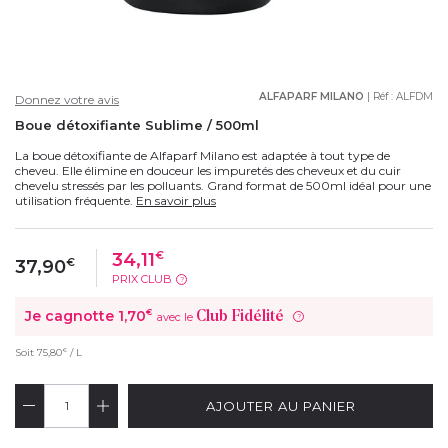
ALFAPARF MILANO
| Réf :
ALFDM
Donnez votre avis
Boue détoxifiante Sublime / 500ml
La boue détoxifiante de Alfaparf Milano est adaptée à tout type de
cheveu. Elle élimine en douceur les impuretés des cheveux et du cuir
chevelu stressés par les polluants. Grand format de 500ml idéal pour une
utilisation fréquente.
En savoir plus
34,11
€
37,90
€
PRIX CLUB
?
Je cagnotte
1,70
€
Club Fidélité
avec le
?
€
Soit
75,80
/ L
AJOUTER AU PANIER