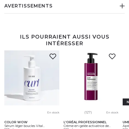
AVERTISSEMENTS
ILS POURRAIENT AUSSI VOUS
INTÉRESSER
(127)
En stock
En stock
COLOR WOW
L'ORÉAL PROFESSIONNEL
UMB
Sérum léger boucles Vital...
Crème-en-gelée activatrice de...
Apr