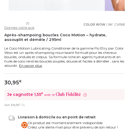
(1)
COLOR WOW
| Réf :
CW568
Donnez votre avis
Après-shampoing boucles Coco Motion – hydrate,
assouplit et démêle / 295ml
Le Coco Motion Lubricating Conditioner de la gamme Flo Etry par Color
Wow est un après-shampoing nourrissant formulé pour les cheveux
bouclés, ondulés et crépus. Sa formule riche en agents hydratants et en
huile de coco rend les boucles souples, douces et faciles à démêler , sans les
alourdir.
En savoir plus
30,95
€
Je cagnotte
1,55
€
Club Fidélité
avec le
?
€
Soit
104,92
/ L
Livraison à domicile ou en point de retrait
Ce produit est momentanément indisponible.
Créez une alerte mail pour être prévenu de son retour !