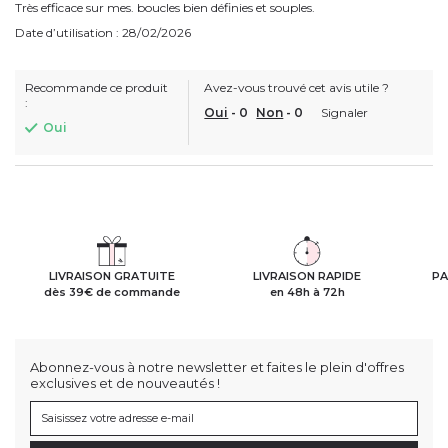
Très efficace sur mes. boucles bien définies et souples.
Date d’utilisation : 28/02/2026
Recommande ce produit
Avez-vous trouvé cet avis utile ?
:
Oui
-
0
Non
-
0
Signaler
Oui
LIVRAISON GRATUITE
LIVRAISON RAPIDE
PA
dès 39€ de commande
en 48h à 72h
Abonnez-vous à notre newsletter et faites le plein d'offres
exclusives et de nouveautés !