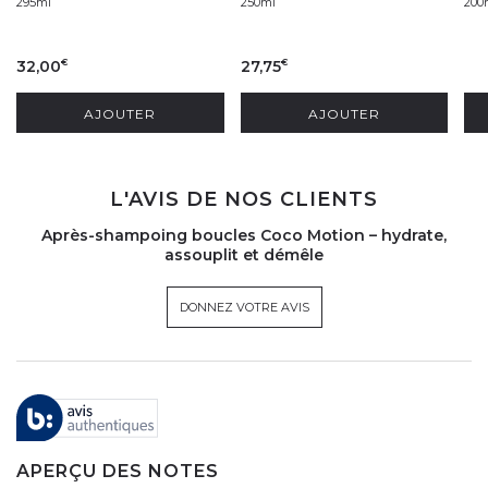
295ml
250ml
200
32,00
27,75
€
€
AJOUTER
AJOUTER
L'AVIS DE NOS CLIENTS
Après-shampoing boucles Coco Motion – hydrate,
assouplit et démêle
DONNEZ VOTRE AVIS
APERÇU DES NOTES