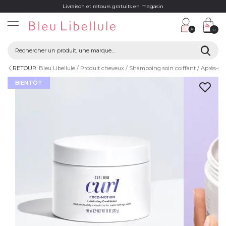
Livraison et retours gratuits en magasin
0
RETOUR
Bleu Libellule
Produit cheveux
Shampoing soin coiffant
Après-s
BIENTÔT