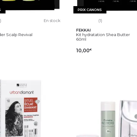
S
PRIX CANONS
)
En stock
(1)
FEKKAI
der Scalp Revival
Kit hydratation Shea Butter
60ml
€
10,00
OUTER AU PANIER
AJOUTER AU PAN