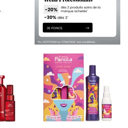
..
IER