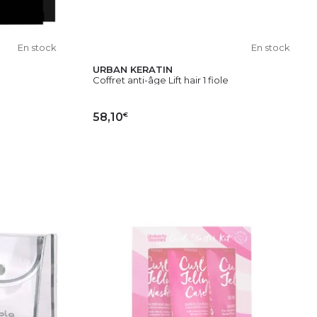
En stock
En stock
URBAN KERATIN
Coffret anti-âge Lift hair 1 fiole
€
58,10
IER
AJOUTER AU PANIER