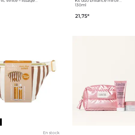
ic White – lissage...
Kit duo brillance miroir...
130ml
€
21,75
OUTER AU PANIER
AJOUTER AU PAN
En stock