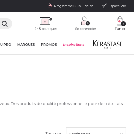
Programme Club Fidélité
Espace Pro
0
245 boutiques
Se connecter
Panier
DU PRO
MARQUES
PROMOS
Inspirations
veux. Des produits de qualité professionnelle pour des résultats
Trier par
Pertinence