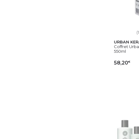
(1
URBAN KER
Coffret Urb
550ml
€
58,20
AJ