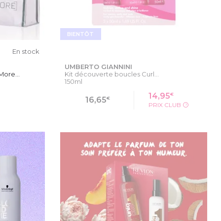
BIENTÔT
En stock
UMBERTO GIANNINI
ore...
Kit découverte boucles Curl...
150ml
€
14,95
€
16,65
PRIX CLUB
?
IER
VOIR LA FICHE PRODUIT