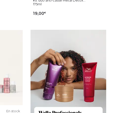
Kit duo anti-casse Metal Detox...
175ml
€
19,00
IER
AJOUTER AU PANIER
En stock