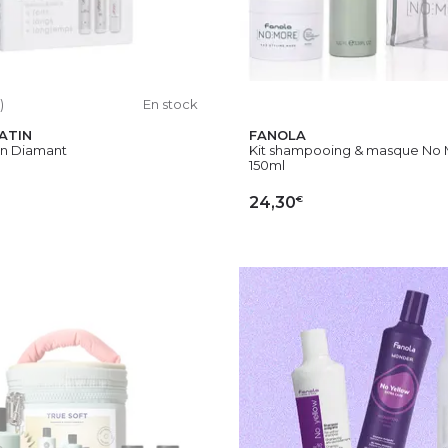
)
En stock
ATIN
FANOLA
an Diamant
Kit shampooing & masque No M
150ml
€
24,30
OUTER AU PANIER
AJOUTER AU PAN