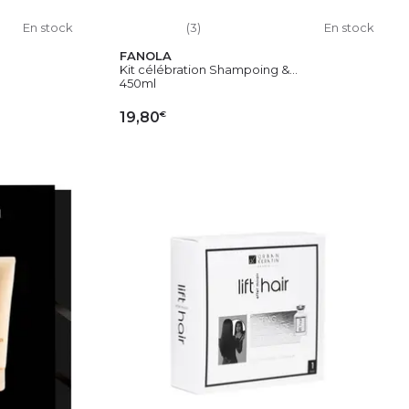
En stock
(3)
En stock
FANOLA
Kit célébration Shampoing &...
450ml
€
19,80
IER
AJOUTER AU PANIER