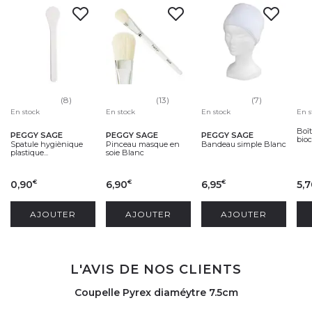
(8)
(13)
(7)
En stock
En stock
En stock
En s
Boît
PEGGY SAGE
PEGGY SAGE
PEGGY SAGE
bioc
Spatule hygiènique
Pinceau masque en
Bandeau simple Blanc
plastique...
soie Blanc
0,90
6,90
6,95
5,
€
€
€
AJOUTER
AJOUTER
AJOUTER
L'AVIS DE NOS CLIENTS
Coupelle Pyrex diaméytre 7.5cm