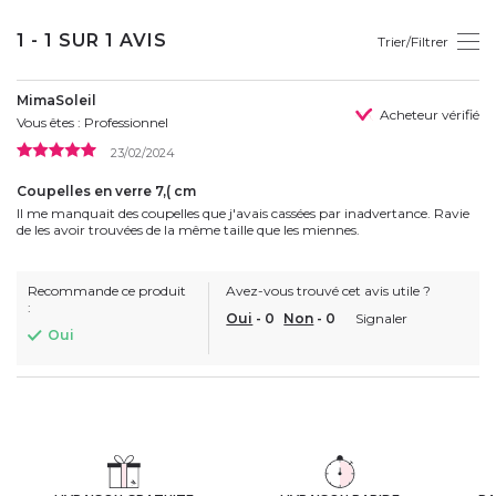
1 - 1 SUR 1 AVIS
Trier/Filtrer
MimaSoleil
Acheteur vérifié
Vous êtes : Professionnel
23/02/2024
Coupelles en verre 7,( cm
Il me manquait des coupelles que j'avais cassées par inadvertance. Ravie
de les avoir trouvées de la même taille que les miennes.
Recommande ce produit
Avez-vous trouvé cet avis utile ?
:
Oui
-
0
Non
-
0
Signaler
Oui