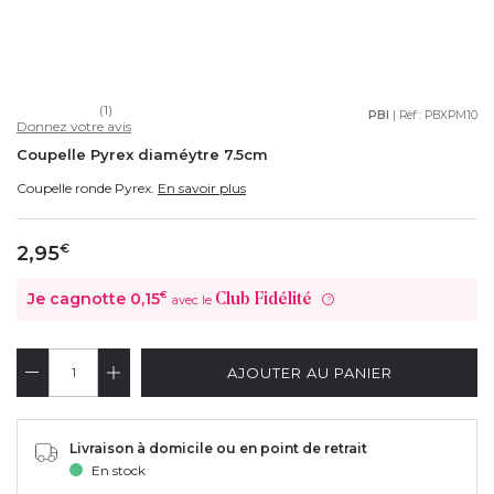
(1)
PBI
| Réf :
PBXPM10
Donnez votre avis
Coupelle Pyrex diaméytre 7.5cm
Coupelle ronde Pyrex.
En savoir plus
2,95
€
Je cagnotte
0,15
€
Club Fidélité
avec le
?
AJOUTER AU PANIER
Livraison à domicile ou en point de retrait
En stock