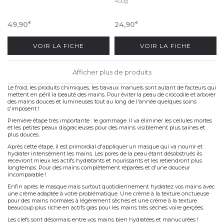
400g
49,90
24,90
€
€
VOIR LA FICHE
VOIR LA FICHE
Afficher plus de produits
Le froid, les produits chimiques, les travaux manuels sont autant de facteurs qui
mettent en péril la beauté des mains. Pour éviter la peau de crocodile et arborer
des mains douces et lumineuses tout au long de l'année quelques soins
s'imposent !
Première étape très importante : le gommage. Il va éliminer les cellules mortes
et les petites peaux disgracieuses pour des mains visiblement plus saines et
plus douces.
Après cette étape, il est primordial d'appliquer un masque qui va nourrir et
hydrater intensément les mains. Les pores de la peau étant désobstrués ils
recevront mieux les actifs hydratants et nourissants et les retiendront plus
longtemps. Pour des mains complètement réparées et d'une douceur
incomparable !
Enfin après le masque mais surtout quotidiennement hydratez vos mains avec
une crème adaptée à votre problématique. Une crème à la texture onctueuse
pour des mains normales à légèrement sèches et une crème à la texture
beaucoup plus riche en actifs gras pour les mains très sèches voire gerçées.
Les clefs sont désormais entre vos mains bien hydratées et manucurées !