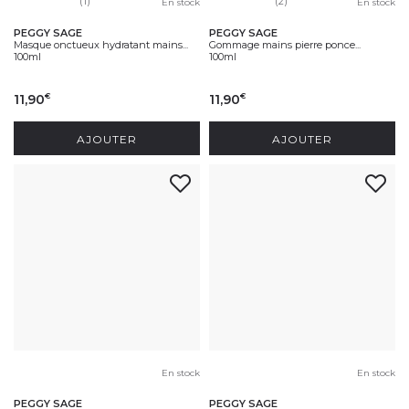
(1)
(2)
En stock
En stock
PEGGY SAGE
PEGGY SAGE
Masque onctueux hydratant mains...
Gommage mains pierre ponce...
100ml
100ml
11,90
11,90
€
€
AJOUTER
AJOUTER
En stock
En stock
PEGGY SAGE
PEGGY SAGE