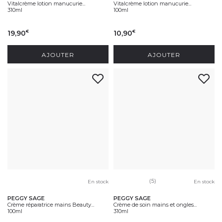
Vitalcrème lotion manucurie...
Vitalcrème lotion manucurie...
310ml
100ml
19,90
10,90
€
€
AJOUTER
AJOUTER
(5)
En stock
En stock
PEGGY SAGE
PEGGY SAGE
Crème réparatrice mains Beauty...
Crème de soin mains et ongles...
100ml
310ml