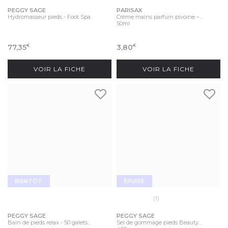
PEGGY SAGE
PARISAX
Hydromasseur pieds - Foot Spa
Crème mains parfum pivoine –...
50ml
77,35
3,80
€
€
VOIR LA FICHE
VOIR LA FICHE
BIENTÔT
ÉPUISÉ
(1)
PEGGY SAGE
PEGGY SAGE
Bain de pieds relax - 50 galets...
Sel de gommage pieds Beauty...