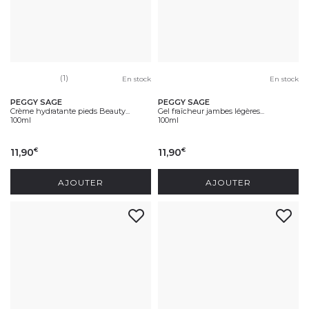
(1)
En stock
En stock
PEGGY SAGE
PEGGY SAGE
Crème hydratante pieds Beauty...
Gel fraîcheur jambes légères...
100ml
100ml
11,90
11,90
€
€
AJOUTER
AJOUTER