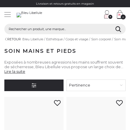
Livraison et retours gratuits en magasin
0
RETOUR
Bleu Libellule
Esthétique
Corps et visage
Soin corporel
Soin mains
SOIN MAINS ET PIEDS
Exposées à nombreuses agressions les mains souffrent souvent
de sécherresse, Bleu Libellule vous propose un large choix de
produits pour en prendre soin.
Lire la suite
Pertinence