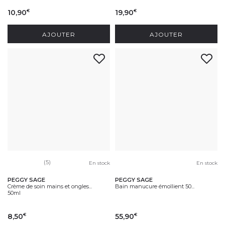
10,90
19,90
€
€
AJOUTER
AJOUTER
(5)
En stock
En stock
PEGGY SAGE
PEGGY SAGE
Crème de soin mains et ongles...
Bain manucure émollient 50...
50ml
8,50
55,90
€
€