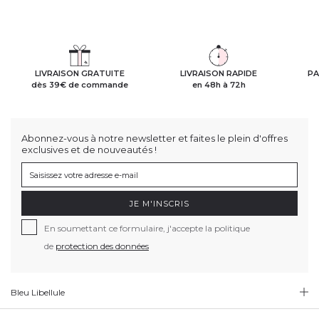
LIVRAISON GRATUITE
LIVRAISON RAPIDE
PA
dès 39€ de commande
en 48h à 72h
Abonnez-vous à notre newsletter et faites le plein d'offres
exclusives et de nouveautés !
JE M'INSCRIS
En soumettant ce formulaire, j'accepte la politique
de
protection des données
Bleu Libellule