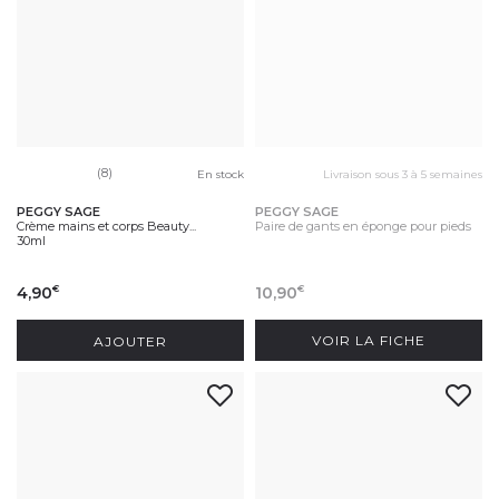
(8)
En stock
Livraison sous 3 à 5 semaines
PEGGY SAGE
PEGGY SAGE
Crème mains et corps Beauty...
Paire de gants en éponge pour pieds
30ml
4,90
10,90
€
€
AJOUTER
VOIR LA FICHE