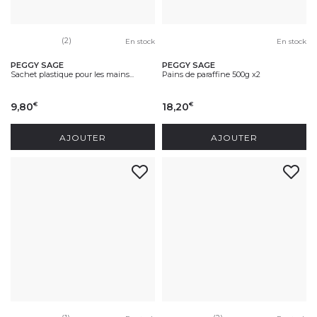
(2)
En stock
En stock
PEGGY SAGE
PEGGY SAGE
Sachet plastique pour les mains...
Pains de paraffine 500g x2
9,80
18,20
€
€
AJOUTER
AJOUTER