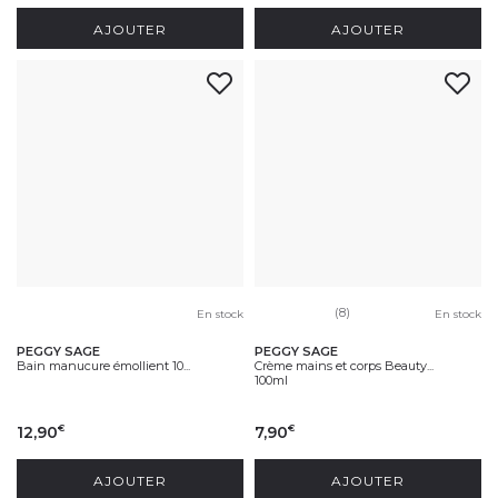
AJOUTER
AJOUTER
(8)
En stock
En stock
PEGGY SAGE
PEGGY SAGE
Bain manucure émollient 10...
Crème mains et corps Beauty...
100ml
12,90
7,90
€
€
AJOUTER
AJOUTER