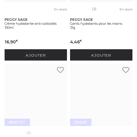
(3)
En stock
En stock
PEGGY SAGE
PEGGY SAGE
Crème hydratante anti-callosités
Gants hydratants pour les mains
100ml
31g
16,90
4,46
€
€
AJOUTER
AJOUTER
BIENTÔT
ÉPUISÉ
(6)