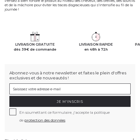
Pensez à bien fondre le produit au niveau des cheveux, des oreilles, des sourcils
et de la mâchoire pour éviter les traces disgracieuses qui s'intensifie au fil de la
journée !
LIVRAISON GRATUITE
LIVRAISON RAPIDE
PA
dès 39€ de commande
en 48h à 72h
Abonnez-vous à notre newsletter et faites le plein d'offres
exclusives et de nouveautés !
JE M'INSCRIS
En soumettant ce formulaire, j'accepte la politique
de
protection des données