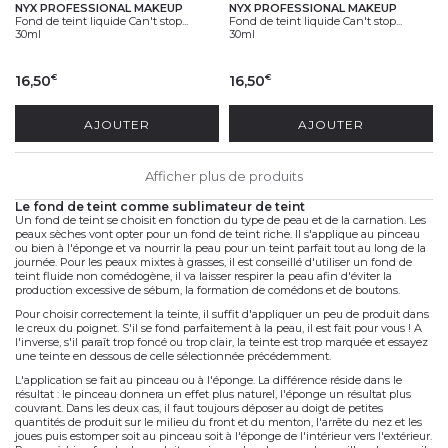
NYX PROFESSIONAL MAKEUP
NYX PROFESSIONAL MAKEUP
Fond de teint liquide Can't stop...
Fond de teint liquide Can't stop...
30ml
30ml
16,50
16,50
€
€
AJOUTER
AJOUTER
Afficher plus de produits
le fond de teint comme sublimateur de teint
Un fond de teint se choisit en fonction du type de peau et de la carnation. Les
peaux sèches vont opter pour un fond de teint riche. Il s'applique au pinceau
ou bien à l'éponge et va nourrir la peau pour un teint parfait tout au long de la
journée. Pour les peaux mixtes à grasses, il est conseillé d'utiliser un fond de
teint fluide non comédogène, il va laisser respirer la peau afin d'éviter la
production excessive de sébum, la formation de comédons et de boutons.
Pour choisir correctement la teinte, il suffit d'appliquer un peu de produit dans
le creux du poignet. S'il se fond parfaitement à la peau, il est fait pour vous ! A
l'inverse, s'il paraît trop foncé ou trop clair, la teinte est trop marquée et essayez
une teinte en dessous de celle sélectionnée précédemment.
L'application se fait au pinceau ou à l'éponge. La différence réside dans le
résultat : le pinceau donnera un effet plus naturel, l'éponge un résultat plus
couvrant. Dans les deux cas, il faut toujours déposer au doigt de petites
quantités de produit sur le milieu du front et du menton, l'arrête du nez et les
joues puis estomper soit au pinceau soit à l'éponge de l'intérieur vers l'extérieur.