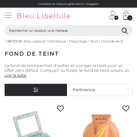
Livraison et retours gratuits en magasin
0
RETOUR
Bleu Libellule
Esthétique
Maquillage
Teint
Fond de teint
FOND DE TEINT
Le fond de teint permet d'unifier et corriger le teint pour un
effet zéro défaut. Compact ou fluide, le fond de teint assure un
maquillage parfait et unifié. Pour choisir au mieux son fond de
Lire la suite
teint, il est important de sélectionner la couleur la plus proche
de sa carnation naturelle. Pour la question de la couvrance, elle
Pertinence
est subjective et il faut tenir compte du résultat attendu pour le
choix de la texture qui permettra un rendu plus ou moins naturel.