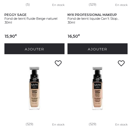
(5)
(529)
En stock
En stock
PEGGY SAGE
NYX PROFESSIONAL MAKEUP
Fond de teint fluide Beige naturel
Fond de teint liquide Can't Stop...
30ml
30ml
15,90
16,50
€
€
AJOUTER
AJOUTER
(529)
(529)
En stock
En stock