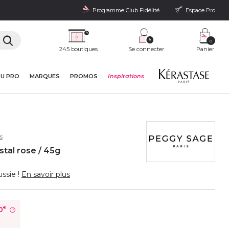
Programme Club Fidélité
Espace Pro
0
245 boutiques
Se connecter
Panier
DU PRO
MARQUES
PROMOS
Inspirations
s
tal rose / 45g
ssie !
En savoir plus
0
€
?