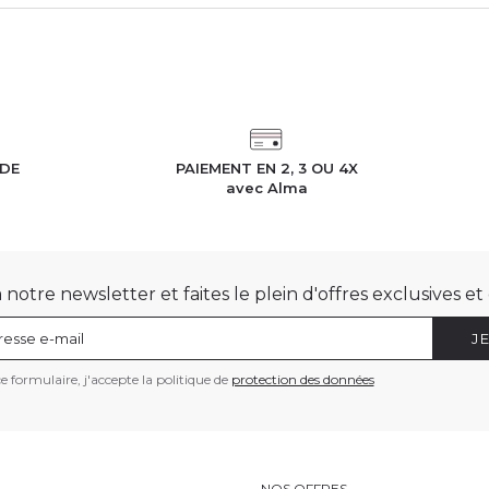
IDE
PAIEMENT EN 2, 3 OU 4X
h
avec Alma
otre newsletter et faites le plein d'offres exclusives e
J
 formulaire, j'accepte la politique de
protection des données
E
NOS OFFRES