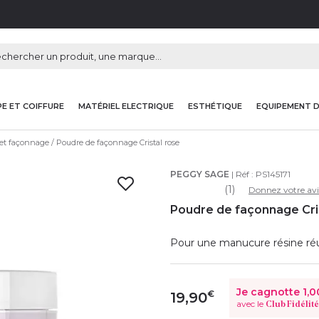
E ET COIFFURE
MATÉRIEL ELECTRIQUE
ESTHÉTIQUE
EQUIPEMENT 
 et façonnage
Poudre de façonnage Cristal rose
PEGGY SAGE
| Réf :
PS145171
(1)
Donnez votre avi
Poudre de façonnage Cris
Pour une manucure résine réu
Je cagnotte
1,0
€
19,90
avec le
Club Fidélité