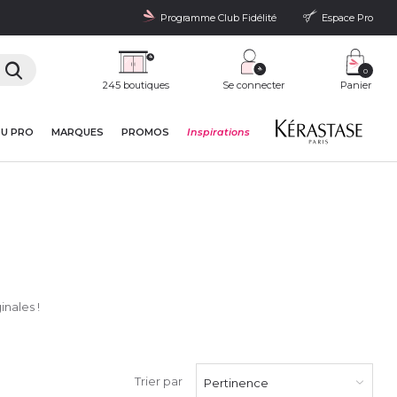
Programme Club Fidélité
Espace Pro
0
245 boutiques
Se connecter
Panier
DU PRO
MARQUES
PROMOS
Inspirations
nales !
Trier par
Pertinence