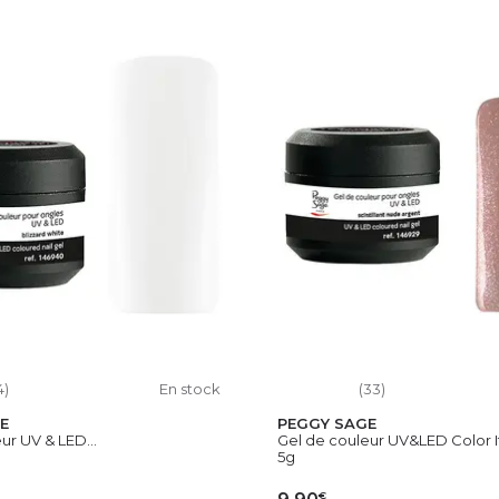
4)
En stock
(33)
E
PEGGY SAGE
ur UV & LED...
Gel de couleur UV&LED Color It 
5g
€