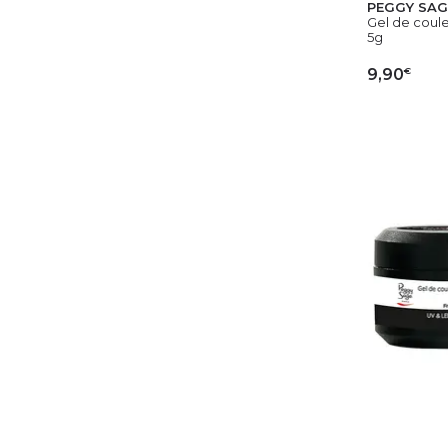
PEGGY SAG
Gel de couleu
5g
€
9,90
AJ