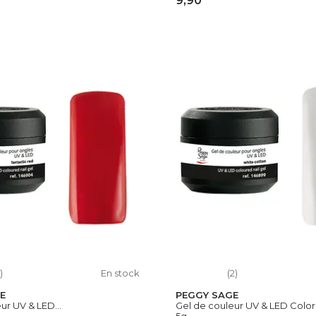
9,90
OUTER AU PANIER
AJOUTER AU PAN
)
En stock
(2)
E
PEGGY SAGE
ur UV & LED...
Gel de couleur UV & LED Color I
5g