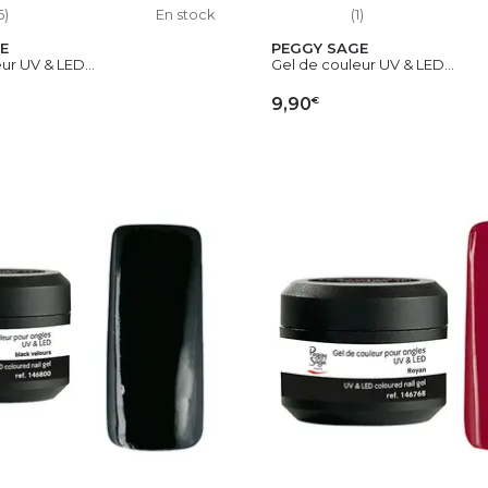
6)
En stock
(1)
E
PEGGY SAGE
ur UV & LED...
Gel de couleur UV & LED...
€
9,90
OUTER AU PANIER
AJOUTER AU PAN