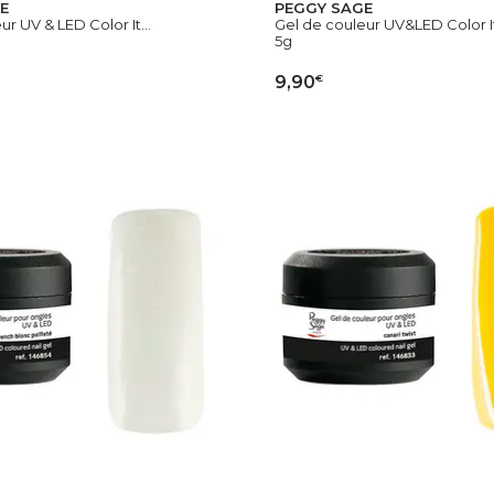
E
PEGGY SAGE
r UV & LED Color It...
Gel de couleur UV&LED Color It 
5g
€
9,90
OUTER AU PANIER
AJOUTER AU PAN