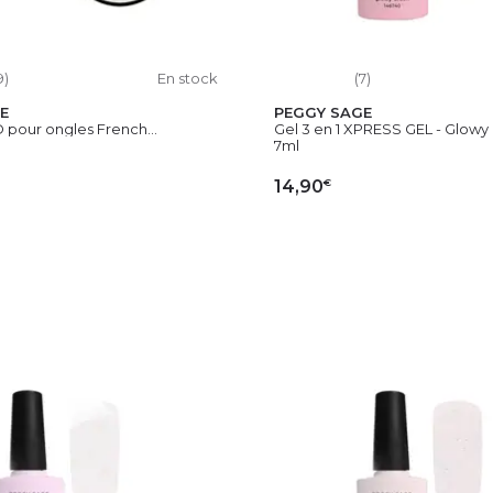
9)
En stock
(7)
E
PEGGY SAGE
 pour ongles French...
Gel 3 en 1 XPRESS GEL - Glowy 
7ml
€
14,90
OUTER AU PANIER
AJOUTER AU PAN