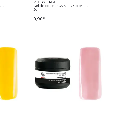
PEGGY SAGE
-...
Gel de couleur UV&LED Color It -...
5g
€
9,90
IER
AJOUTER AU PANIER