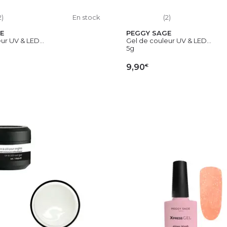
2)
En stock
(2)
E
PEGGY SAGE
ur UV & LED...
Gel de couleur UV & LED...
5g
€
9,90
OUTER AU PANIER
AJOUTER AU PAN