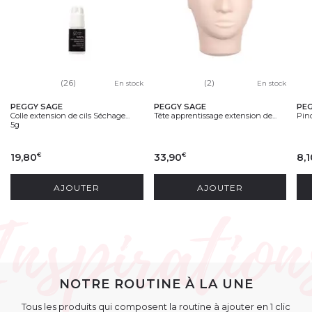
(26)
(2)
En stock
En stock
PEGGY SAGE
PEGGY SAGE
PE
Colle extension de cils Séchage...
Tête apprentissage extension de...
Pinc
5g
19,80
33,90
8,
€
€
AJOUTER
AJOUTER
NOTRE ROUTINE À LA UNE
Tous les produits qui composent la routine à ajouter en 1 clic