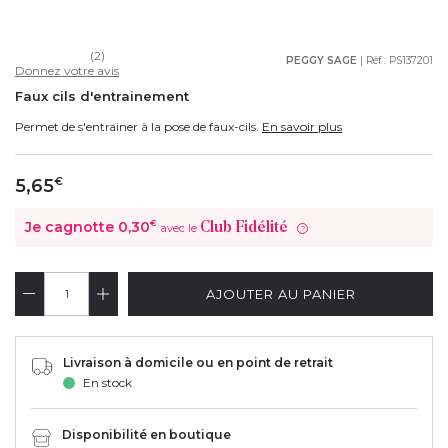
(2)
PEGGY SAGE
| Réf :
PS137201
Donnez votre avis
Faux cils d'entrainement
Permet de s'entrainer à la pose de faux-cils.
En savoir plus
5,65
€
Je cagnotte
0,30
€
Club Fidélité
avec le
?
AJOUTER AU PANIER
Livraison à domicile ou en point de retrait
En stock
Disponibilité en boutique