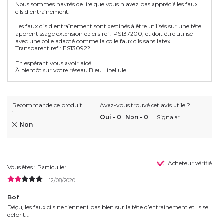
Nous sommes navrés de lire que vous n'avez pas apprécié les faux
cils d'entraînement.
Les faux cils d'entraînement sont destinés à être utilisés sur une tête
apprentissage extension de cils ref : PS137200, et doit être utilisé
avec une colle adapté comme la colle faux cils sans latex
Transparent ref : PS130922.
En espérant vous avoir aidé.
À bientôt sur votre réseau Bleu Libellule.
Recommande ce produit
Avez-vous trouvé cet avis utile ?
:
Oui
-
0
Non
-
0
Signaler
Non
Acheteur vérifié
Vous êtes : Particulier
12/08/2020
Bof
Déçu, les faux cils ne tiennent pas bien sur la tête d’entraînement et ils se
défont...