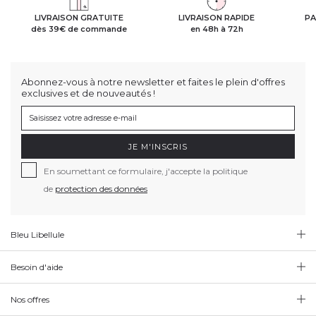
LIVRAISON GRATUITE
LIVRAISON RAPIDE
PA
dès 39€ de commande
en 48h à 72h
Abonnez-vous à notre newsletter et faites le plein d'offres
exclusives et de nouveautés !
JE M'INSCRIS
En soumettant ce formulaire, j'accepte la politique
de
protection des données
Bleu Libellule
Besoin d'aide
Nos offres