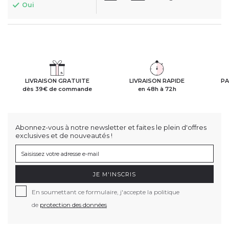
Oui
LIVRAISON GRATUITE
LIVRAISON RAPIDE
PA
dès 39€ de commande
en 48h à 72h
Abonnez-vous à notre newsletter et faites le plein d'offres
exclusives et de nouveautés !
JE M'INSCRIS
En soumettant ce formulaire, j'accepte la politique
de
protection des données