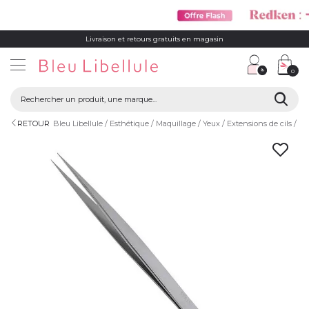
Livraison et retours gratuits en magasin
0
RETOUR
Bleu Libellule
Esthétique
Maquillage
Yeux
Extensions de cils
Pi