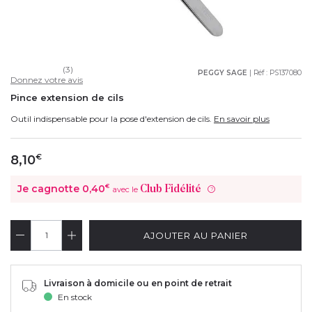
(3)
PEGGY SAGE
| Réf :
PS137080
Donnez votre avis
Pince extension de cils
Outil indispensable pour la pose d'extension de cils.
En savoir plus
8,10
€
Je cagnotte
0,40
€
Club Fidélité
avec le
?
AJOUTER AU PANIER
Livraison à domicile ou en point de retrait
En stock