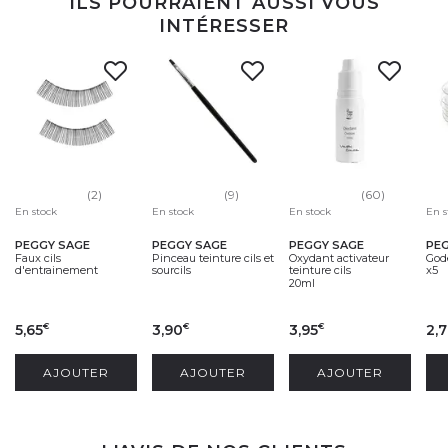
ILS POURRAIENT AUSSI VOUS
INTÉRESSER
(2)
(9)
(60)
En stock
En stock
En stock
En s
PEGGY SAGE
PEGGY SAGE
PEGGY SAGE
PE
Faux cils
Pinceau teinture cils et
Oxydant activateur
Gode
d'entrainement
sourcils
teinture cils
x5
20ml
5,65
3,90
3,95
2,
€
€
€
AJOUTER
AJOUTER
AJOUTER