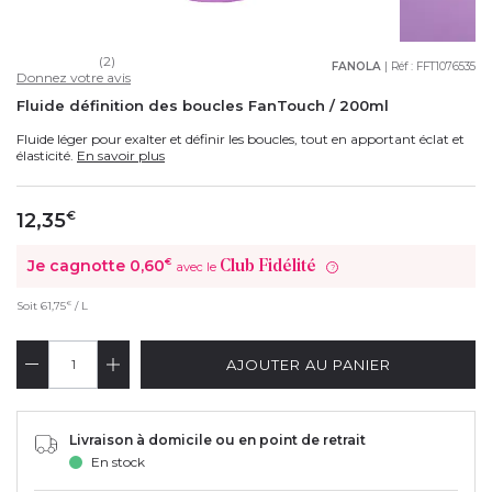
(2)
FANOLA
| Réf :
FFT1076535
Donnez votre avis
Fluide définition des boucles FanTouch / 200ml
Fluide léger pour exalter et définir les boucles, tout en apportant éclat et
élasticité.
En savoir plus
12,35
€
Je cagnotte
0,60
€
Club Fidélité
avec le
?
€
Soit
61,75
/ L
AJOUTER AU PANIER
Livraison à domicile ou en point de retrait
En stock