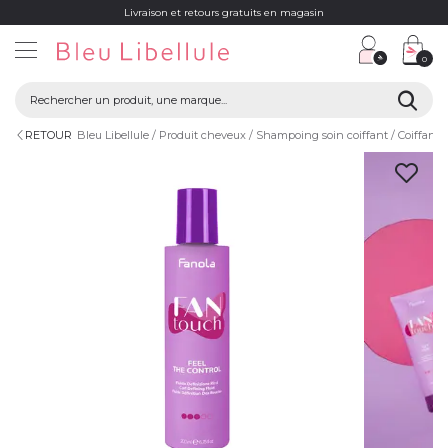
Livraison et retours gratuits en magasin
0
RETOUR
Bleu Libellule
Produit cheveux
Shampoing soin coiffant
Coiffant