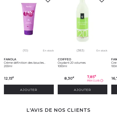
(10)
(383)
En stock
En stock
FANOLA
COIFFEO
FA
Crème définition des boucles...
Oxydant 20 volumes
Cire
200ml
1000ml
100
7,85
€
12,15
8,30
16
€
€
PRIX CLUB
?
AJOUTER
AJOUTER
L'AVIS DE NOS CLIENTS