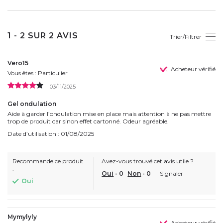
1 - 2 SUR 2 AVIS
Trier/Filtrer
Vero15
Acheteur vérifié
Vous êtes : Particulier
03/11/2025
Gel ondulation
Aide à garder l’ondulation mise en place mais attention à ne pas mettre
trop de produit car sinon effet cartonné. Odeur agréable.
Date d’utilisation : 01/08/2025
Recommande ce produit
Avez-vous trouvé cet avis utile ?
:
Oui
-
0
Non
-
0
Signaler
Oui
Mymylyly
Acheteur vérifié