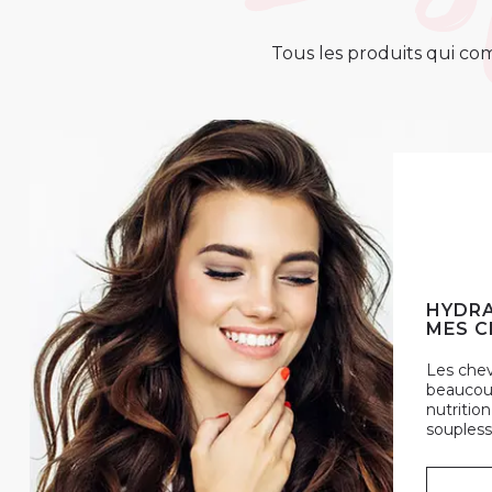
Tous les produits qui com
HYDRA
MES C
Les che
beaucoup
nutrition
soupless