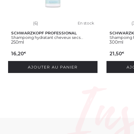
(6)
En stock
(
SCHWARZKOPF PROFESSIONAL
SCHWARZK
Shampoing hydratant cheveux secs...
Shampoing hy
250ml
300ml
€
€
16,20
21,50
AJOUTER AU PANIER
AJ