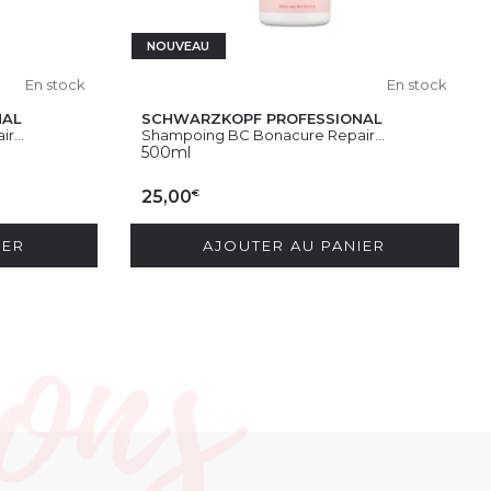
NOUVEAU
En stock
En stock
NAL
SCHWARZKOPF PROFESSIONAL
r...
Shampoing BC Bonacure Repair...
500ml
€
25,00
IER
AJOUTER AU PANIER