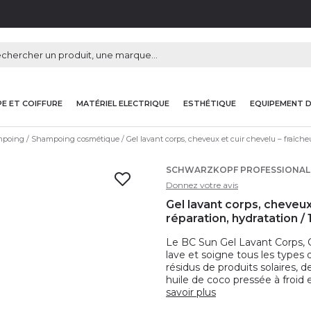
E ET COIFFURE
MATÉRIEL ELECTRIQUE
ESTHÉTIQUE
EQUIPEMENT 
poing
Shampoing cosmétique
Gel lavant corps, cheveux et cuir chevelu – fraîcheu
SCHWARZKOPF PROFESSIONAL
Donnez votre avis
Gel lavant corps, cheveux 
réparation, hydratation /
Le BC Sun Gel Lavant Corps,
lave et soigne tous les types d
résidus de produits solaires, 
huile de coco pressée à froid
savoir plus