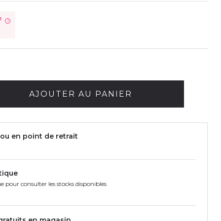
€
?
AJOUTER AU PANIER
ou en point de retrait
tique
e pour consulter les stocks disponibles
 gratuits en magasin