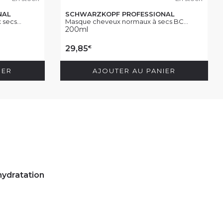
NAL
SCHWARZKOPF PROFESSIONAL
secs...
Masque cheveux normaux à secs BC...
200ml
€
29,85
IER
AJOUTER AU PANIER
 hydratation