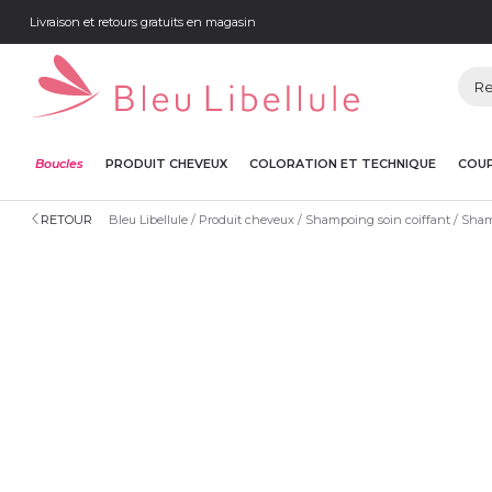
Livraison et retours gratuits en magasin
Boucles
PRODUIT CHEVEUX
COLORATION ET TECHNIQUE
COUP
RETOUR
Bleu Libellule
Produit cheveux
Shampoing soin coiffant
Sham