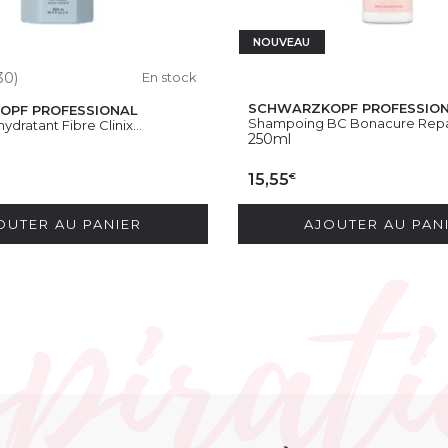
NOUVEAU
30)
En stock
SCHWARZKOPF PROFESSIO
OPF PROFESSIONAL
Shampoing BC Bonacure Repai
dratant Fibre Clinix...
250ml
€
15,55
OUTER AU PANIER
AJOUTER AU PAN