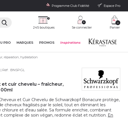
Programme Club Fidélité
Espace Pro
0
245 boutiques
Se connecter
Panier
DU PRO
MARQUES
PROMOS
Inspirations
r, réparation, hydratation
| Réf :
BNSPGL
et cuir chevelu – fraîcheur,
 100ml
 Cheveux et Cuir Chevelu de Schwarzkopf Bonacure protège,
e cheveux fragilisés par le soleil, tout en éliminant les
de chlorure et d'eau salée. Sa formule enrichie, combinant
 et complexe de soin végan, redonne éclat et nutrition.
En