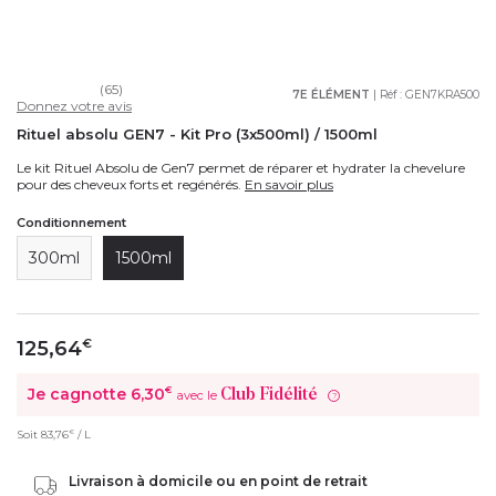
(65)
7E ÉLÉMENT
| Réf :
GEN7KRA500
Donnez votre avis
Rituel absolu GEN7 - Kit Pro (3x500ml) / 1500ml
Le kit Rituel Absolu de Gen7 permet de réparer et hydrater la chevelure
pour des cheveux forts et regénérés.
En savoir plus
Conditionnement
300ml
1500ml
125,64
€
Je cagnotte
6,30
€
Club Fidélité
avec le
?
€
Soit
83,76
/ L
Livraison à domicile ou en point de retrait