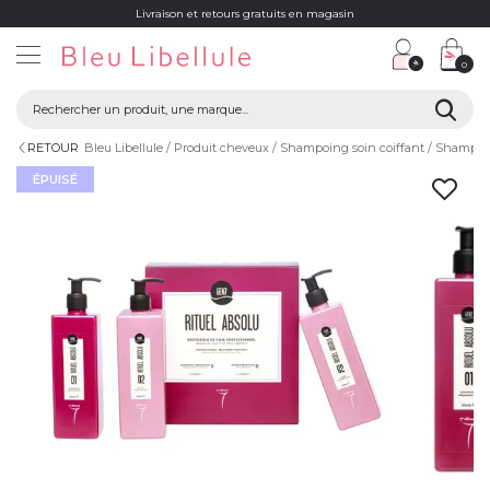
Livraison et retours gratuits en magasin
0
RETOUR
Bleu Libellule
Produit cheveux
Shampoing soin coiffant
Shampoi
ÉPUISÉ