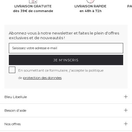
LIVRAISON GRATUITE
LIVRAISON RAPIDE
PA
dès 39€ de commande
en 48h à 72h
Abonnez-vous à notre newsletter et faites le plein d'offres
exclusives et de nouveautés !
JE M'INSCRIS
En soumettant ce formulaire, j'accepte la politique
de
protection des données
Bleu Libellule
Besoin d'aide
Nos offres