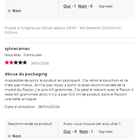
:
Oui
-
1
Non
-
0
Signaler
Non
Publié à l'origine sur
Rituel absolu GEN7 - Kit Revente (3x100ml) /
300ml
sylviecarnac
Vous êtes : Particulier
28/04/2026
décue du packaging
impossible de sortir le produit en pompant. J'ai retiré le bouchon et ce
n'est pas mieux. Je n'ai pas réussi à sortir la dose recommandée de la
moitié du flacon. j'ai pris 40 grammes. J'ai pesé le restant avec le flacon il
reste 60 grammes! donc il n'y a pas 100 ml de produit dans le flacon!!
une belle arnaque
Date d’utilisation : 28/04/2026
Recommande ce produit
Avez-vous trouvé cet avis utile ?
:
Oui
-
0
Non
-
1
Signaler
Non