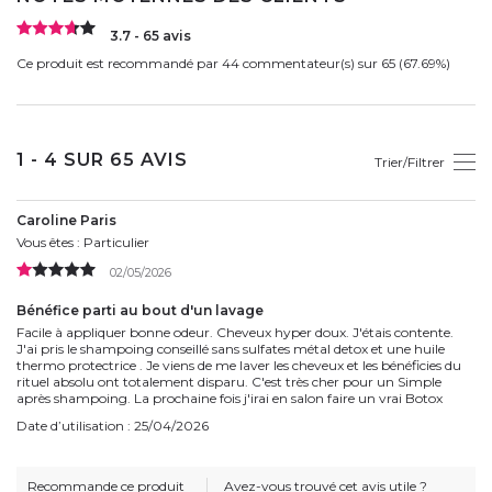
3.7 - 65 avis
Ce produit est recommandé par 44 commentateur(s) sur 65 (67.69%)
1 - 4 SUR 65 AVIS
Trier/Filtrer
Caroline Paris
Vous êtes : Particulier
02/05/2026
Bénéfice parti au bout d'un lavage
Facile à appliquer bonne odeur. Cheveux hyper doux. J'étais contente.
J'ai pris le shampoing conseillé sans sulfates métal detox et une huile
thermo protectrice . Je viens de me laver les cheveux et les bénéficies du
rituel absolu ont totalement disparu. C'est très cher pour un Simple
après shampoing. La prochaine fois j'irai en salon faire un vrai Botox
Date d’utilisation : 25/04/2026
Recommande ce produit
Avez-vous trouvé cet avis utile ?