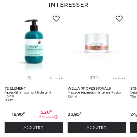
INTÉRESSER
(9)
(1132)
En stock
En stock
7E ÉLÉMENT
WELLA PROFESSIONALS
SC
Après-Shampoing Hydratant
Masque réparation intense Fusion
Bau
Hydra...
150ml
75m
300ml
15,20
€
16,90
23,85
24
€
€
PRIX CLUB
?
AJOUTER
AJOUTER