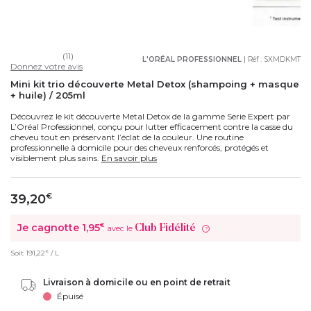
(11)
L'ORÉAL PROFESSIONNEL
| Réf :
SXMDKMT
Donnez votre avis
Mini kit trio découverte Metal Detox (shampoing + masque
+ huile) / 205ml
Découvrez le kit découverte Metal Detox de la gamme Serie Expert par
L’Oréal Professionnel, conçu pour lutter efficacement contre la casse du
cheveu tout en préservant l’éclat de la couleur. Une routine
professionnelle à domicile pour des cheveux renforcés, protégés et
visiblement plus sains.
En savoir plus
39,20
€
Je cagnotte
1,95
€
Club Fidélité
avec le
?
€
Soit
191,22
/ L
Livraison à domicile ou en point de retrait
Épuisé