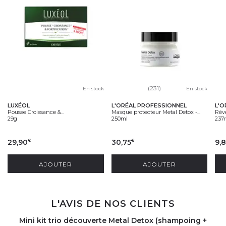
(231)
En stock
En stock
LUXÉOL
L'ORÉAL PROFESSIONNEL
L'O
Pousse Croissance &...
Masque protecteur Metal Detox -...
Révé
29g
250ml
237
29,90
30,75
9,
€
€
AJOUTER
AJOUTER
L'AVIS DE NOS CLIENTS
Mini kit trio découverte Metal Detox (shampoing +