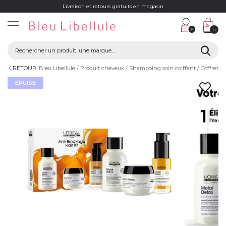
Livraison et retours gratuits en magasin
0
RETOUR
Bleu Libellule
Produit cheveux
Shampoing soin coiffant
Coffret c
ÉPUISÉ