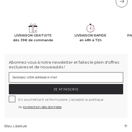
LIVRAISON GRATUITE
LIVRAISON RAPIDE
PA
dès 39€ de commande
en 48h à 72h
Abonnez-vous à notre newsletter et faites le plein d'offres
exclusives et de nouveautés !
JE M'INSCRIS
En soumettant ce formulaire, j'accepte la politique
de
protection des données
Bleu Libellule