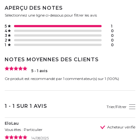
APERÇU DES NOTES
Sélectionnez une ligne ci-dessous pour filtrer les avis
5
1
4
0
3
0
2
0
1
0
NOTES MOYENNES DES CLIENTS
5 - 1 avis
Ce produit est recommandé par 1 commentateur(s) sur 1 (100%)
1 - 1 SUR 1 AVIS
Trier/Filtrer
EloLau
Acheteur vérifié
Vous êtes : Particulier
14/08/2025