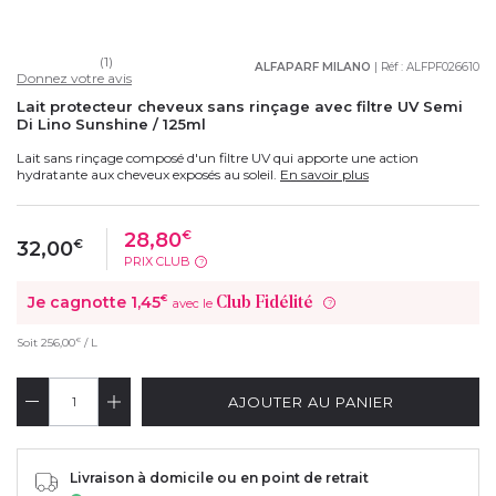
(1)
ALFAPARF MILANO
| Réf :
ALFPF026610
Donnez votre avis
Lait protecteur cheveux sans rinçage avec filtre UV Semi
Di Lino Sunshine / 125ml
Lait sans rinçage composé d'un filtre UV qui apporte une action
hydratante aux cheveux exposés au soleil.
En savoir plus
28,80
€
32,00
€
PRIX CLUB
?
Je cagnotte
1,45
€
Club Fidélité
avec le
?
€
Soit
256,00
/ L
AJOUTER AU PANIER
Livraison à domicile ou en point de retrait