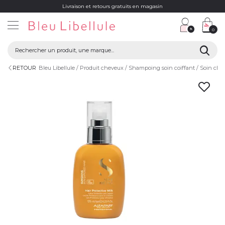
Livraison et retours gratuits en magasin
0
RETOUR
Bleu Libellule
Produit cheveux
Shampoing soin coiffant
Soin che