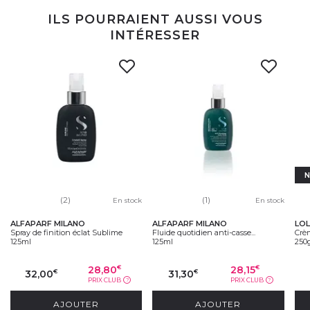
ILS POURRAIENT AUSSI VOUS
INTÉRESSER
N
(2)
(1)
En stock
En stock
ALFAPARF MILANO
ALFAPARF MILANO
LOL
Spray de finition éclat Sublime
Fluide quotidien anti-casse...
Crèm
125ml
125ml
250
28,80
28,15
€
€
32,00
31,30
€
€
PRIX CLUB
PRIX CLUB
?
?
AJOUTER
AJOUTER