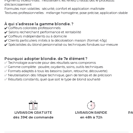
Pigments violets-irisés
: neutralisent les reflets chauds dès le processus
d’éclaircissement
Formules non volatiles
: sécurité, confort et application maîtrisée
Textures professionnelles
: mélange homogène, pose précise, application stable
à qui s’adresse la gamme blondie. ?
✔️
Coiffeurs coloristes professionnels
✔️
Salons recherchant performance et rentabilité
✔️
Coiffeurs indépendants ou à domicile
✔️
Clients particuliers initiés à la décoloration maison (format 45g)
✔️
Spécialistes du blond personnalisé
ou
techniques fondues sur-mesure
pourquoi adopter blondie. de 7e élément ?
✅
Technologie avancée
pour des résultats sans compromis
✅
Gamme complète
: poudre, oxydants, soins, outils techniques
✅
Formats adaptés
à tous les besoins (salon, retouche, découverte)
✅
Neutralisation dès l’étape technique
, gain de temps et de précision
✅
Résultats constants
, quel que soit le type de blond souhaité
LIVRAISON GRATUITE
LIVRAISON RAPIDE
PA
dès 39€ de commande
en 48h à 72h