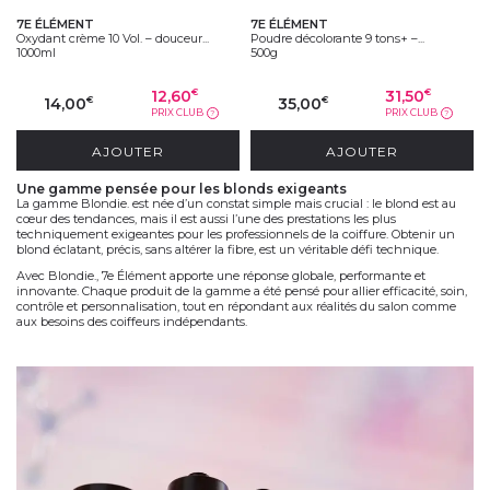
7E ÉLÉMENT
7E ÉLÉMENT
Oxydant crème 10 Vol. – douceur...
Poudre décolorante 9 tons+ –...
1000ml
500g
12,60
31,50
€
€
14,00
35,00
€
€
PRIX CLUB
PRIX CLUB
?
?
AJOUTER
AJOUTER
une gamme pensée pour les blonds exigeants
La
gamme Blondie.
est née d’un constat simple mais crucial : le
blond est au
cœur des tendances
, mais il est aussi l’une des prestations les plus
techniquement exigeantes
pour les professionnels de la coiffure. Obtenir un
blond éclatant, précis, sans altérer la fibre, est un
véritable défi technique
.
Avec
Blondie.
,
7e Élément
apporte une
réponse globale
, performante et
innovante. Chaque produit de la gamme a été pensé pour
allier efficacité, soin,
contrôle et personnalisation
, tout en répondant aux réalités du salon comme
aux besoins des coiffeurs indépendants.