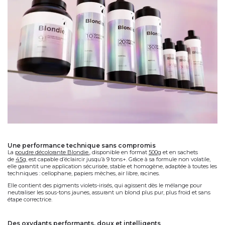
une performance technique sans compromis
La
poudre décolorante Blondie.
, disponible en format
500g
et en
sachets
de
45g
, est capable d’
éclaircir jusqu’à 9 tons+
. Grâce à sa
formule non volatile
,
elle garantit une application
sécurisée, stable et homogène
, adaptée à toutes les
techniques :
cellophane, papiers mèches, air libre, racines
.
Elle contient des
pigments violets-irisés
, qui agissent dès le mélange pour
neutraliser les sous-tons jaunes
, assurant un blond plus pur, plus froid et sans
étape correctrice.
des oxydants performants, doux et intelligents