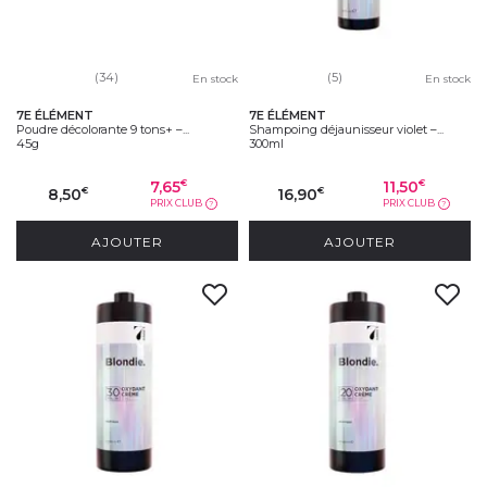
(34)
(5)
En stock
En stock
7E ÉLÉMENT
7E ÉLÉMENT
Poudre décolorante 9 tons+ –...
Shampoing déjaunisseur violet –...
45g
300ml
7,65
11,50
€
€
8,50
16,90
€
€
PRIX CLUB
PRIX CLUB
?
?
AJOUTER
AJOUTER