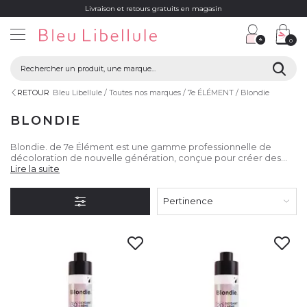
Livraison et retours gratuits en magasin
0
RETOUR
Bleu Libellule
Toutes nos marques
7e ÉLÉMENT
Blondie
BLONDIE
Blondie. de 7e Élément est une gamme professionnelle de
décoloration de nouvelle génération, conçue pour créer des
blonds sur mesure grâce à une technologie avancée à base de
Lire la suite
de pigments neutralisants.
Pertinence