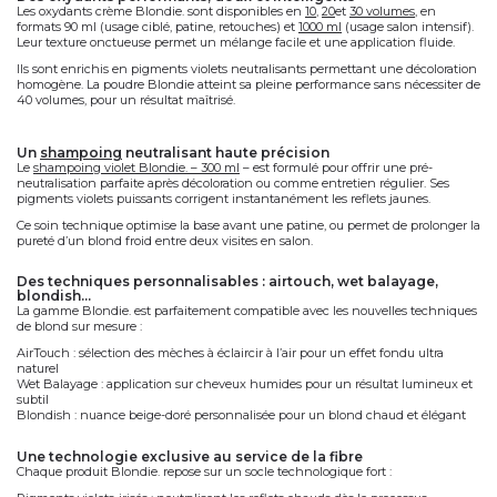
Les
oxydants crème Blondie.
sont disponibles en
10
,
20
et
30 volumes
, en
formats
90 ml
(usage ciblé, patine, retouches) et
1000 ml
(usage salon intensif).
Leur
texture onctueuse
permet un mélange facile et une application fluide.
Ils sont enrichis en
pigments violets neutralisants
permettant une
décoloration
homogène
. La poudre Blondie atteint sa pleine performance
sans nécessiter de
40 volumes
, pour un
résultat maîtrisé
.
un
shampoing
neutralisant haute précision
Le
shampoing violet Blondie.
– 300 ml
– est formulé pour offrir une
pré-
neutralisation
parfaite après décoloration ou comme
entretien régulier
. Ses
pigments violets puissants
corrigent instantanément les reflets jaunes.
Ce soin technique optimise la base avant une patine, ou permet de
prolonger la
pureté d’un blond froid
entre deux visites en salon.
des techniques personnalisables : airtouch, wet balayage,
blondish…
La gamme Blondie. est
parfaitement compatible avec les nouvelles techniques
de blond sur mesure
:
AirTouch
: sélection des mèches à éclaircir à l’air pour un effet fondu ultra
naturel
Wet Balayage
: application sur cheveux humides pour un résultat lumineux et
subtil
Blondish
: nuance beige-doré personnalisée pour un blond chaud et élégant
une technologie exclusive au service de la fibre
Chaque produit Blondie. repose sur un socle technologique fort :