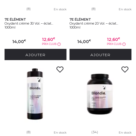
(8)
(8)
En stock
En stock
7E ÉLÉMENT
7E ÉLÉMENT
Oxydant crème 30 Vol. – éclat...
Oxydant crème 20 Vol. – éclat...
1000ml
1000ml
12,60
12,60
€
€
14,00
14,00
€
€
PRIX CLUB
PRIX CLUB
?
?
AJOUTER
AJOUTER
(8)
(34)
En stock
En stock