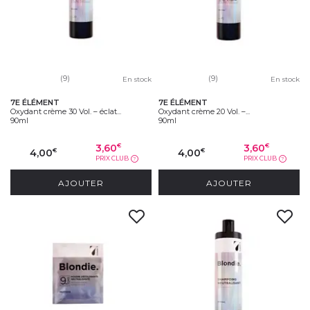
(9)
(9)
En stock
En stock
7E ÉLÉMENT
7E ÉLÉMENT
Oxydant crème 30 Vol. – éclat...
Oxydant crème 20 Vol. –...
90ml
90ml
3,60
3,60
€
€
4,00
4,00
€
€
PRIX CLUB
PRIX CLUB
?
?
AJOUTER
AJOUTER