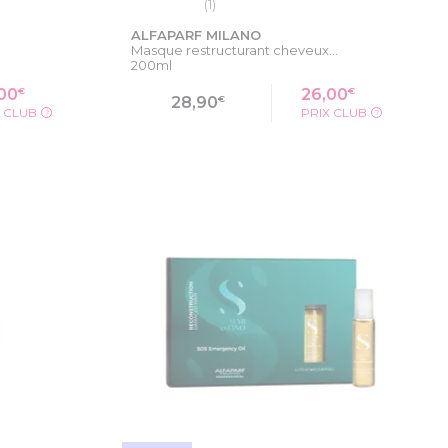
(1)
ALFAPARF MILANO
Masque restructurant cheveux...
200ml
€
€
00
26,00
€
28,90
X CLUB
PRIX CLUB
?
?
ODUIT
VOIR LA FICHE PRODUIT