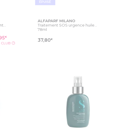
ÉPUISÉ
ALFAPARF MILANO
t...
Traitement SOS urgence huile...
78ml
€
95
€
37,80
X CLUB
?
ODUIT
VOIR LA FICHE PRODUIT