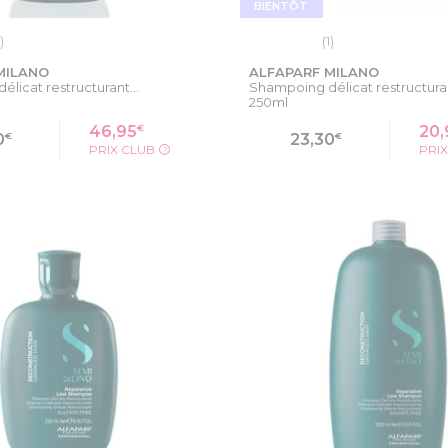
BIENTÔT
)
(1)
MILANO
ALFAPARF MILANO
licat restructurant...
Shampoing délicat restructuran
250ml
€
46,95
20,
€
€
0
23,30
PRIX CLUB
PRI
?
 LA FICHE PRODUIT
VOIR LA FICHE PR