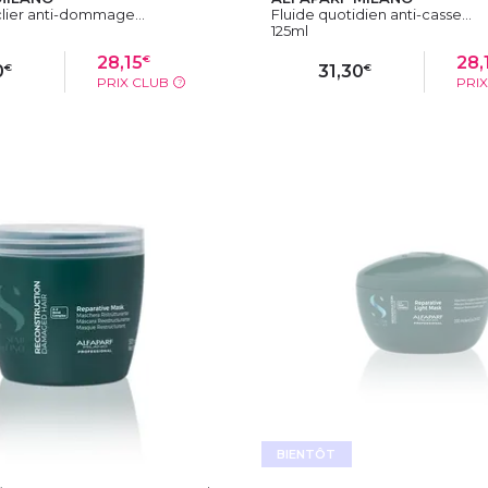
ier anti-dommage...
Fluide quotidien anti-casse...
125ml
€
28,15
28,
€
€
0
31,30
PRIX CLUB
PRI
?
OUTER AU PANIER
AJOUTER AU PAN
BIENTÔT