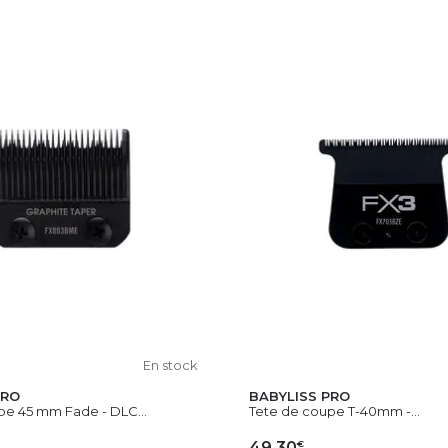
En stock
PRO
BABYLISS PRO
pe 45 mm Fade - DLC...
Tete de coupe T-40mm -...
€
49,30