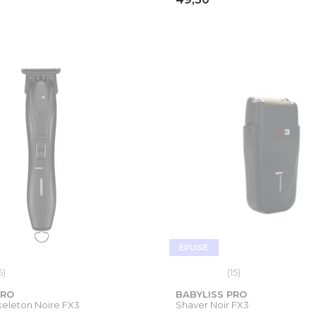
OUTER AU PANIER
AJOUTER AU PAN
ÉPUISÉ
6)
(15)
PRO
BABYLISS PRO
eleton Noire FX3
Shaver Noir FX3