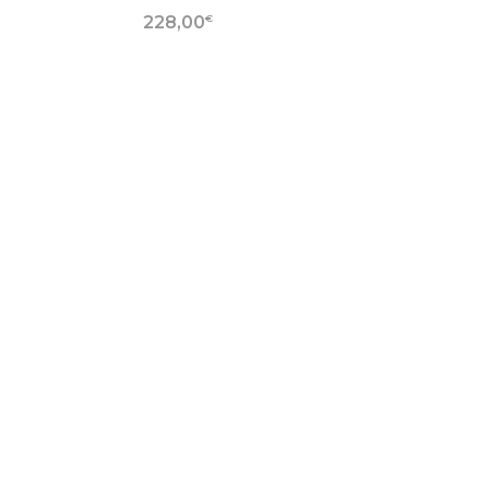
€
228,00
ODUIT
VOIR LA FICHE PRODUIT