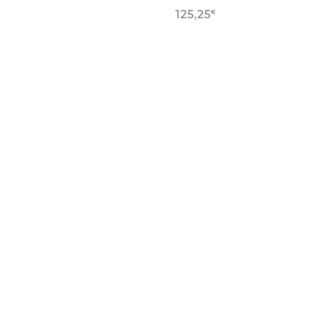
€
125,25
 LA FICHE PRODUIT
VOIR LA FICHE PR