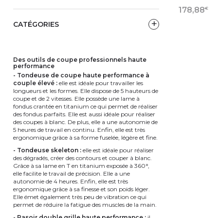
€
178,88
CATÉGORIES
VOIR
des outils de coupe professionnels haute
performance
- Tondeuse de coupe haute performance à
couple élevé :
elle est idéale pour travailler les
longueurs et les formes. Elle dispose de 5 hauteurs de
coupe et de 2 vitesses. Elle possède une lame à
fondus crantée en titanium ce qui permet de réaliser
des fondus parfaits. Elle est aussi idéale pour réaliser
des coupes à blanc. De plus, elle a une autonomie de
5 heures de travail en continu. Enfin, elle est très
ergonomique grâce à sa forme fuselée, légère et fine.
- Tondeuse skeleton :
elle est idéale pour réaliser
des dégradés, créer des contours et couper à blanc.
Grâce à sa lame en T en titanium exposée à 360°,
elle facilite le travail de précision. Elle a une
autonomie de 4 heures. Enfin, elle est très
ergonomique grâce à sa finesse et son poids léger.
Elle émet également très peu de vibration ce qui
permet de réduire la fatigue des muscles de la main.
- Rasoir double grille haute performance :
il