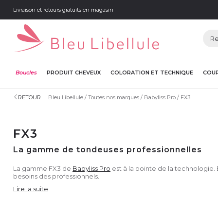
Livraison et retours gratuits en magasin
Boucles
PRODUIT CHEVEUX
COLORATION ET TECHNIQUE
COUP
RETOUR
Bleu Libellule
Toutes nos marques
Babyliss Pro
FX3
FX3
La gamme de tondeuses professionnelles
La gamme FX3 de
Babyliss Pro
est à la pointe de la technologie.
besoins des professionnels.
Lire la suite