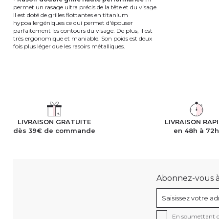
permet un rasage ultra précis de la tête et du visage.
Il est doté de grilles flottantes en titanium
hypoallergéniques ce qui permet d'épouser
parfaitement les contours du visage. De plus, il est
très ergonomique et maniable. Son poids est deux
fois plus léger que les rasoirs métalliques.
LIVRAISON GRATUITE
LIVRAISON RAP
dès 39€ de commande
en 48h à 72
Abonnez-vous à n
En soumettant ce