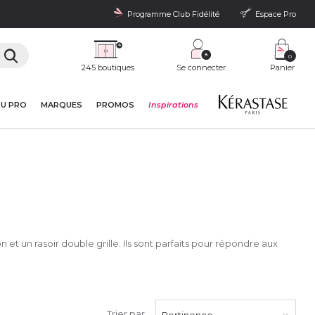
Programme Club Fidélité
Espace Pro
0
245 boutiques
Se connecter
Panier
DU PRO
MARQUES
PROMOS
Inspirations
t un rasoir double grille. Ils sont parfaits pour répondre aux
Trier par
Pertinence