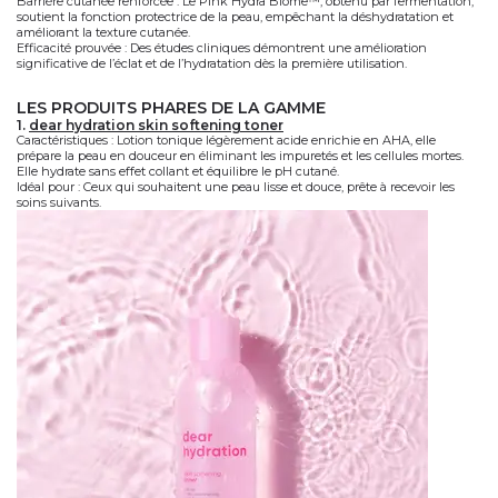
Barrière cutanée renforcée
: Le
Pink Hydra Biome™
, obtenu par fermentation,
soutient la fonction protectrice de la peau, empêchant la déshydratation et
améliorant la texture cutanée.
Efficacité prouvée
: Des études cliniques démontrent une amélioration
significative de l’éclat et de l’hydratation dès la première utilisation.
LES PRODUITS PHARES DE LA GAMME
1.
dear hydration skin softening toner
Caractéristiques
: Lotion tonique légèrement acide enrichie en AHA, elle
prépare la peau en douceur en éliminant les impuretés et les cellules mortes.
Elle hydrate sans effet collant et équilibre le pH cutané.
Idéal pour
: Ceux qui souhaitent une peau lisse et douce, prête à recevoir les
soins suivants.