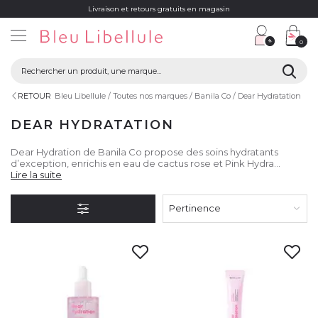
Livraison et retours gratuits en magasin
0
RETOUR
Bleu Libellule
Toutes nos marques
Banila Co
Dear Hydratation
DEAR HYDRATATION
Dear Hydration de Banila Co propose des soins hydratants
d’exception, enrichis en eau de cactus rose et Pink Hydra
Biome™. Ces produits réhydratent intensément, renforcent la
Lire la suite
barrière cutanée et illuminent la peau pour un éclat durable.
Pertinence