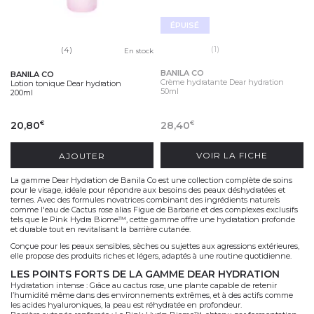
ÉPUISÉ
(1)
(4)
En stock
BANILA CO
BANILA CO
Crème hydratante Dear hydration
Lotion tonique Dear hydration
50ml
200ml
20,80
28,40
€
€
AJOUTER
VOIR LA FICHE
La
gamme Dear Hydration
de
Banila Co
est une collection complète de soins
pour le visage, idéale pour répondre aux besoins des peaux déshydratées et
ternes. Avec des formules novatrices combinant des ingrédients naturels
comme l'eau de
C
actus rose
alias Figue de Barbarie et des complexes exclusifs
tels que le
Pink Hydra Biome™
, cette gamme offre une hydratation profonde
et durable tout en revitalisant la barrière cutanée.
Conçue pour les peaux sensibles, sèches ou sujettes aux agressions extérieures,
elle propose des produits riches et légers, adaptés à une routine quotidienne.
LES POINTS FORTS DE LA GAMME DEAR HYDRATION
Hydratation intense
: Grâce au
cactus rose
, une plante capable de retenir
l’humidité même dans des environnements extrêmes, et à des actifs comme
les acides hyaluroniques, la peau est réhydratée en profondeur.