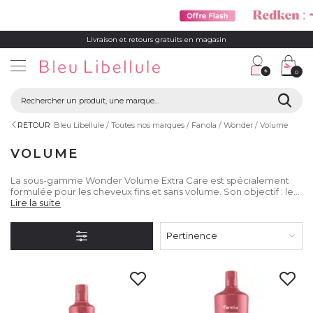
Livraison et retours gratuits en magasin
0
RETOUR
Bleu Libellule
Toutes nos marques
Fanola
Wonder
Volume
VOLUME
La sous-gamme Wonder Volume Extra Care est spécialement
formulée pour les cheveux fins et sans volume. Son objectif : leur
offrir du corps, de la texture et une légèreté absolue sans les
Lire la suite
alourdir.
Pertinence