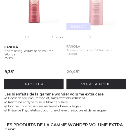
BIENTÔT
(1)
(1)
En stock
FANOLA
FANOLA
Après-Shampoing Volumisant...
Shampoing Volumisant Volume
1000ml
Wonder
350ml
9,35
20,45
€
€
AJOUTER
VOIR LA FICHE
les bienfaits de la gamme wonder volume extra care
✔️
Boost de volume immédiat
, sans effet alourdissant.
✔️
Renforce et dynamise
la fibre capillaire.
✔️
Donne un effet racines aérées
et cheveux légers.
✔️
Préserve l’hydratation
, pour une chevelure souple et dynamique.
LES PRODUITS DE LA GAMME WONDER VOLUME EXTRA
CARE