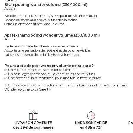
shampooing wonder volume (350/1000 ml)
Action :
Nettoie en douceur sans
SLS/SLES
, pour un volume naturel.
Donne du
corps aux cheveux fins
dès la racine.
Offre un
effet densifiant
longue durée.
après-shampooing wonder volume (350/1000 ml)
Action :
Hydrate et protège les cheveux sans les alourdir.
Apporte une
sensation de légèreté
et de volume visible.
Laisse les cheveux doux, brillants et volumineux.
pourquoi adopter wonder volume extra care ?
✅
Un volume immédiat
, sans effet cartonné.
✅
Un soin léger et efficace
, qui dynamise les cheveux fins.
✅
Une fibre capillaire renforcée
, pour une tenue longue durée.
✨ Offrez à vos cheveux un volume aérien et un toucher naturel avec la gamme
Wonder Volume Extra Care ! ✨
LIVRAISON GRATUITE
LIVRAISON RAPIDE
PA
dès 39€ de commande
en 48h à 72h