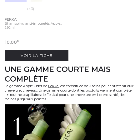
(43)
FEKKAI
Shampoing anti-impuretés Apple...
250ml
10,00
€
VOIR LA FICHE
UNE GAMME COURTE MAIS
COMPLÈTE
La gamme Apple Cider de
Fekkai
est constituée de 3 soins pour entretenir cuir
chevelu et cheveux. Une gamme courte dont les produits viennent compléter
les routines capillaires de Fekkai pour une chevelure en bonne santé, des
racines jusqu'aux pointes.