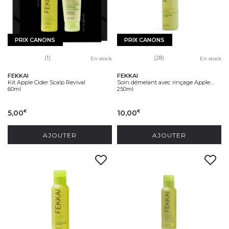
PRIX CANONS
PRIX CANONS
(1)
(28)
En stock
En stock
FEKKAI
FEKKAI
Kit Apple Cider Scalp Revival
Soin démelant avec rinçage Apple...
60ml
250ml
5,00
10,00
€
€
AJOUTER
AJOUTER