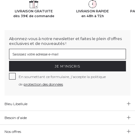
LIVRAISON GRATUITE
LIVRAISON RAPIDE
PA
dès 39€ de commande
en 48h à 72h
Abonnez-vous à notre newsletter et faites le plein d'offres
exclusives et de nouveautés !