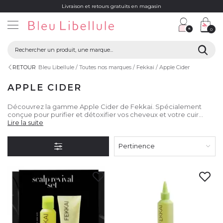
Livraison et retours gratuits en magasin
0
RETOUR
Bleu Libellule
Toutes nos marques
Fekkai
Apple Cider
APPLE CIDER
Découvrez la gamme Apple Cider de Fekkai. Spécialement
conçue pour purifier et détoxifier vos cheveux et votre cuir
chevelu.
Lire la suite
Pertinence