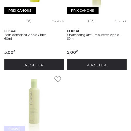
PRIX CANONS
PRIX CANONS
(28)
(43)
En stock
En stock
FEKKAI
FEKKAI
Soin démelant Apple Cider
Shampoing anti-impuretés Apple...
60ml
60ml
5,00
5,00
€
€
AJOUTER
AJOUTER
ÉPUISÉ