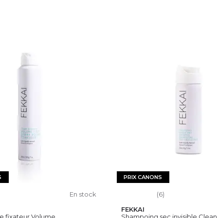
S
PRIX CANONS
En stock
(6)
FEKKAI
 fixateur Volume...
Shampoing sec invisible Clean.