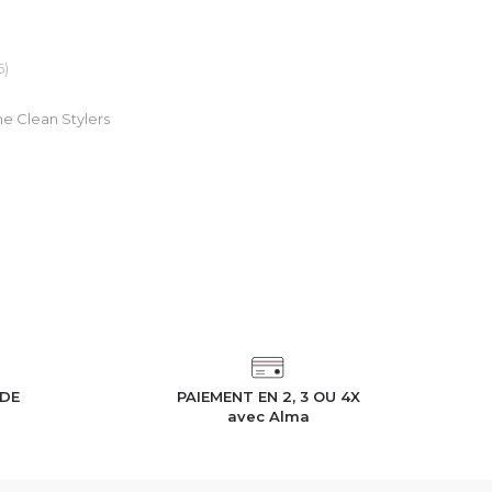
6)
e Clean Stylers
 LA FICHE PRODUIT
IDE
PAIEMENT EN 2, 3 OU 4X
h
avec Alma