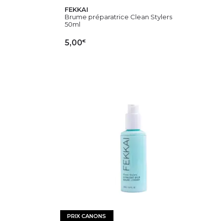
FEKKAI
Brume préparatrice Clean Stylers
50ml
€
5,00
IER
AJOUTER AU PANIER
PRIX CANONS