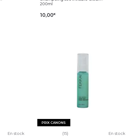
200ml
€
10,00
IER
AJOUTER AU PANIER
PRIX CANONS
En stock
(15)
En stock