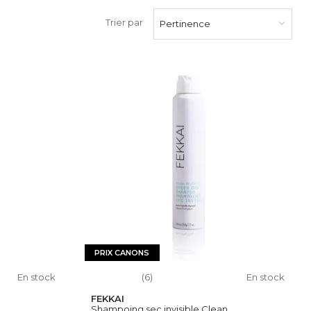
Trier par
Pertinence
PRIX CANONS
En stock
(6)
En stock
FEKKAI
..
Shampoing sec invisible Clean...