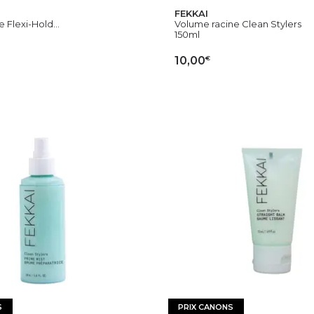
FEKKAI
 Flexi-Hold...
Volume racine Clean Stylers
150ml
€
10,00
OUTER AU PANIER
AJOUTER AU PAN
S
PRIX CANONS