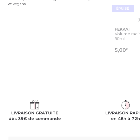
et végans.
ÉPUISÉ
(
FEKKAI
Volume racin
50ml
€
5,00
VOIR
LIVRAISON GRATUITE
LIVRAISON RAP
dès 39€ de commande
en 48h à 72