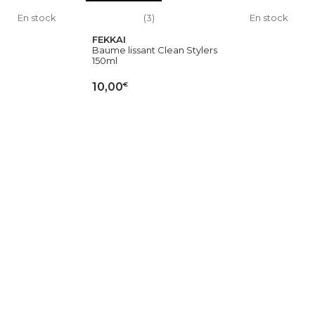
En stock
(3)
En stock
FEKKAI
Baume lissant Clean Stylers
150ml
€
10,00
IER
AJOUTER AU PANIER