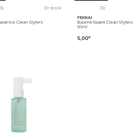
15)
En stock
(3)
FEKKAI
ratrice Clean Stylers
Baume lissant Clean Stylers
50ml
€
5,00
OUTER AU PANIER
AJOUTER AU PAN