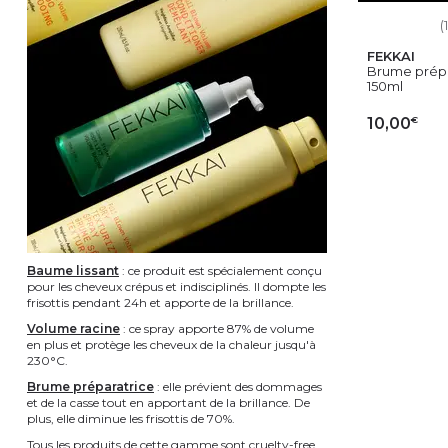
(
FEKKAI
Brume prépa
150ml
€
10,00
AJ
Baume lissant
: ce produit est spécialement conçu
pour les cheveux crépus et indisciplinés. Il dompte les
frisottis pendant 24h et apporte de la brillance.
Volume racine
: ce spray apporte 87% de volume
en plus et protège les cheveux de la chaleur jusqu'à
230°C.
Brume préparatrice
: elle prévient des dommages
et de la casse tout en apportant de la brillance. De
plus, elle diminue les frisottis de 70%.
Tous les produits de cette gamme sont cruelty-free