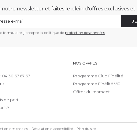
otre newsletter et faites le plein d'offres exclusives e
J
 formulaire, j'accepte la politique de
protection des données
E
NOS OFFRES
 : 04 30 67 67 67
Programme Club Fidélité
us
Programme Fidélité VIP
Offres du moment
ais de port
urisé
stion des cookies
Déclaration d'accessibilité
Plan du site