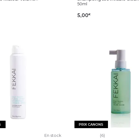
50ml
€
5,00
OUTER AU PANIER
AJOUTER AU PAN
S
PRIX CANONS
En stock
(6)