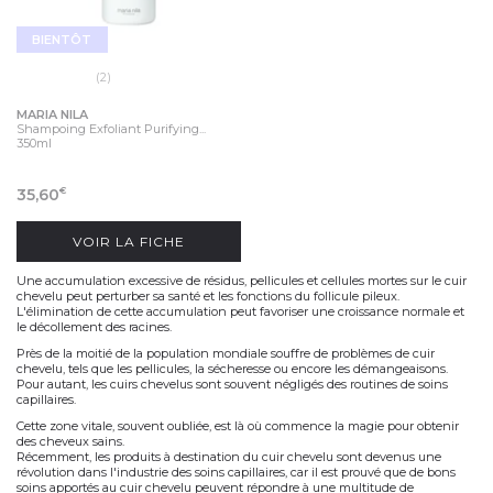
BIENTÔT
(2)
MARIA NILA
Shampoing Exfoliant Purifying...
350ml
35,60
€
VOIR LA FICHE
Une accumulation excessive de
résidus
,
pellicules
et
cellules mortes
sur le cuir
chevelu peut perturber sa santé et les fonctions du follicule pileux.
L'élimination de cette accumulation peut favoriser une croissance normale et
le décollement des racines.
Près de la moitié de la population mondiale souffre de
problèmes de cuir
chevelu
, tels que les
pellicules
, la
sécheresse
ou encore les
démangeaisons
.
Pour autant, les cuirs chevelus sont souvent négligés des routines de soins
capillaires.
Cette zone vitale, souvent oubliée, est là où commence la magie pour obtenir
des
cheveux sains
.
Récemment, les produits à destination du cuir chevelu sont devenus une
révolution dans l'industrie des soins capillaires, car il est prouvé que de bons
soins apportés au cuir chevelu peuvent répondre à une multitude de