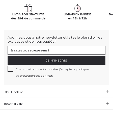
LIVRAISON GRATUITE
LIVRAISON RAPIDE
PA
dès 39€ de commande
en 48h à 72h
Abonnez-vous à notre newsletter et faites le plein d'offres
exclusives et de nouveautés !
JE M'INSCRIS
En soumettant ce formulaire, j'accepte la politique
de
protection des données
Bleu Libellule
Besoin d'aide