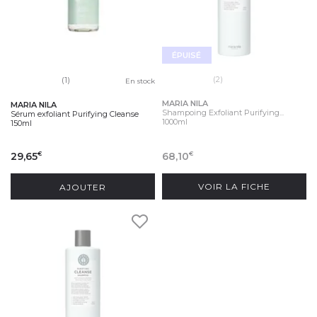
ÉPUISÉ
(2)
(1)
En stock
MARIA NILA
MARIA NILA
Shampoing Exfoliant Purifying...
Sérum exfoliant Purifying Cleanse
1000ml
150ml
29,65
68,10
€
€
AJOUTER
VOIR LA FICHE