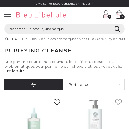
Livraison et retours gratuits en magasin
0
RETOUR
Bleu Libellule
Toutes nos marques
Maria Nila
Care & Style
Purifyi
PURIFYING CLEANSE
Une gamme courte mais couvrant les différents besoins et
problématiques pour purifier le cuir chevelu et les cheveux afin
d'assimiler tous les bienfaits des produits capillaires des
Lire la suite
différentes gammes Maria Nila.
Pertinence