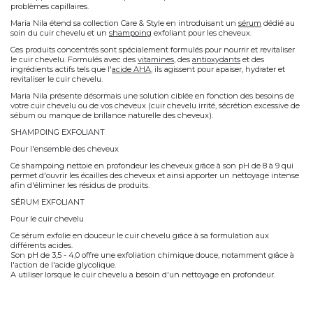
problèmes capillaires.
Maria Nila étend sa collection Care & Style en introduisant un
sérum
dédié au
soin du cuir chevelu et un
shampoing
exfoliant pour les cheveux.
Ces produits concentrés sont spécialement formulés pour
nourrir
et revitaliser
le cuir chevelu
. Formulés avec des
vitamines
, des
antioxydants
et des
ingrédients actifs tels que l'
acide AHA
, ils agissent pour
apaiser, hydrater et
revitaliser
le cuir chevelu.
Maria Nila présente désormais une solution ciblée en fonction des besoins de
votre cuir chevelu ou de vos cheveux (cuir chevelu irrité, sécrétion excessive de
sébum ou manque de brillance naturelle des cheveux).
SHAMPOING EXFOLIANT
Pour l'ensemble des cheveux
Ce shampoing nettoie en profondeur les cheveux grâce à son pH de 8 à 9 qui
permet d'ouvrir les écailles des cheveux et ainsi apporter un nettoyage intense
afin d'éliminer les résidus de produits.
SÉRUM EXFOLIANT
Pour le cuir chevelu
Ce sérum exfolie en douceur le cuir chevelu grâce à sa formulation aux
différents acides.
Son pH de 3,5 - 4,0 offre une exfoliation chimique douce, notamment grâce à
l'action de l'acide glycolique.
A utiliser lorsque le cuir chevelu a besoin d'un nettoyage en profondeur.