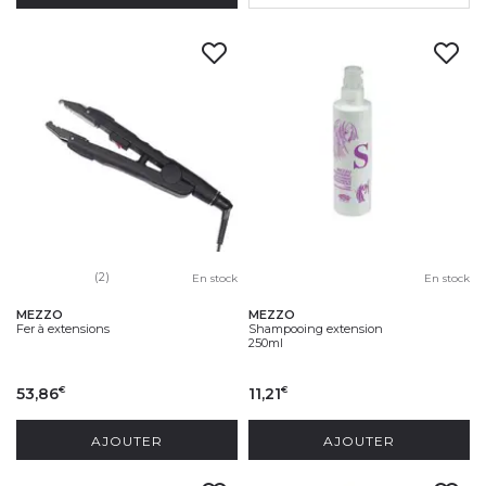
(2)
En stock
En stock
MEZZO
MEZZO
Fer à extensions
Shampooing extension
250ml
53,86
11,21
€
€
AJOUTER
AJOUTER