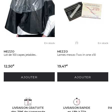
(1)
En stock
En stock
MEZZO
MEZZO
Lot de 100 capes jetables...
Lames mezzo Two in one x10
12,50
19,47
€
€
AJOUTER
AJOUTER
LIVRAISON GRATUITE
LIVRAISON RAPIDE
PA
dès 39€ de commande
en 48h à 72h