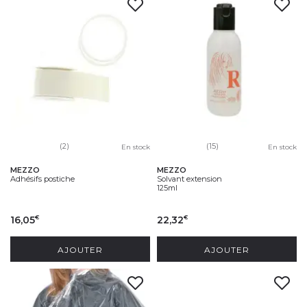
(2)
(15)
En stock
En stock
MEZZO
MEZZO
Adhésifs postiche
Solvant extension
125ml
16,05
22,32
€
€
AJOUTER
AJOUTER