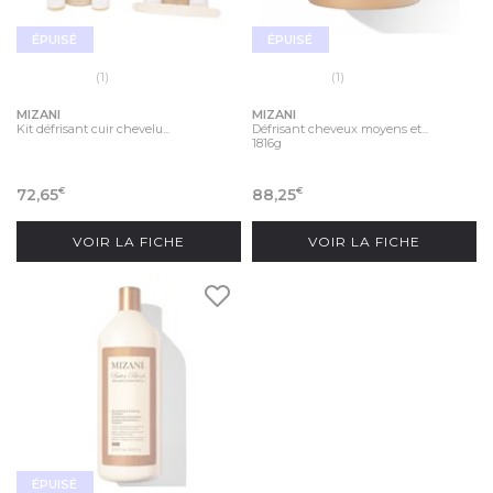
ÉPUISÉ
ÉPUISÉ
(1)
(1)
MIZANI
MIZANI
Kit défrisant cuir chevelu...
Défrisant cheveux moyens et...
1816g
72,65
88,25
€
€
VOIR LA FICHE
VOIR LA FICHE
ÉPUISÉ