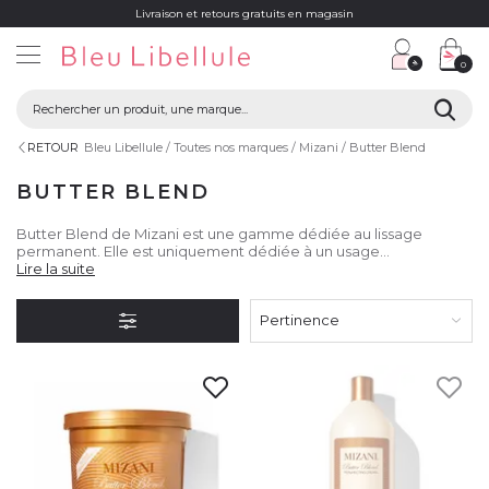
Livraison et retours gratuits en magasin
0
RETOUR
Bleu Libellule
Toutes nos marques
Mizani
Butter Blend
BUTTER BLEND
Butter Blend de Mizani est une gamme dédiée au lissage
permanent. Elle est uniquement dédiée à un usage
professionnel et se définit par un protocole professionnel de
Lire la suite
plusieurs étapes à suivre pour rééquilibrer le pH du cheveu et
offrir un lissage durable et parfait.
Pertinence