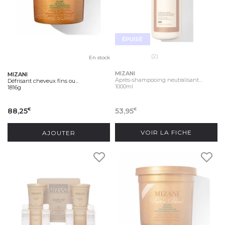
ÉPUISÉ
(2)
En stock
MIZANI
MIZANI
Après-shampooing neutralisant...
Défrisant cheveux fins ou...
1000ml
1816g
88,25
53,95
€
€
AJOUTER
VOIR LA FICHE