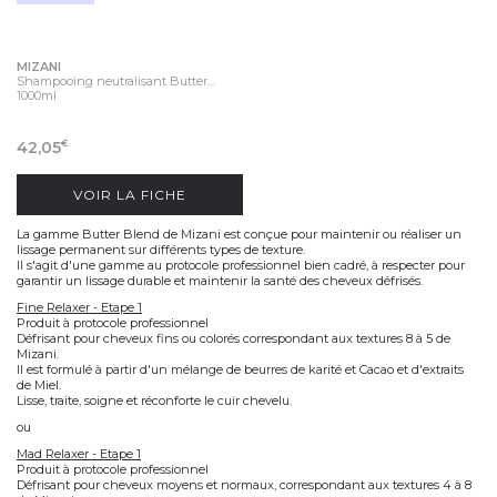
MIZANI
Shampooing neutralisant Butter...
1000ml
42,05
€
VOIR LA FICHE
La gamme Butter Blend de Mizani est conçue pour
maintenir ou réaliser un
lissage permanent
sur différents types de texture.
Il s'agit d'une gamme au protocole professionnel bien cadré, à respecter pour
garantir un
lissage durable
et maintenir la santé des
cheveux défrisés
.
Fine Relaxer - Etape 1
Produit à protocole professionnel
Défrisant pour cheveux fins ou colorés correspondant aux textures 8 à 5 de
Mizani.
Il est formulé à partir d'un mélange de beurres de karité et Cacao et d'extraits
de Miel.
Lisse, traite, soigne et réconforte le cuir chevelu.
ou
Mad Relaxer - Etape 1
Produit à protocole professionnel
Défrisant pour cheveux moyens et normaux, correspondant aux textures 4 à 8