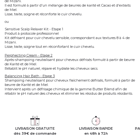
de Mizani.
Il est formulé à partir d'un mélange de beurres de karité et Cacao et d'extraits
de Miel.
Lisse, traite, soigne et réconforte le cuir chevelu.
ou
Sensitive Scalp Relaxer Kit - Etape 1
Produit à protocole professionnel
Kit défrisant pour cuir chevelu sensible, correspondant aux textures 8 à 4 de
Mizani.
Lisse, traite, soigne tout en réconfortant le cuir chevelu.
Perphecting Cream - Etape
2
Après-shampoing neutralisant pour cheveux défrisés formulé à partir de beurre
de Karité et de Miel.
Rétablit le pH naturel, répare et hydrate les cheveux secs.
Balancing Hair Bath - Etape 3
Shampoing neutralisant pour cheveux fraîchement défrisés, formulé à partir de
beurre de Karité et de Miel.
Intervient après un défrisage chimique de la gamme Butter Blend afin de
rétablir le pH naturel des cheveux et éliminer les résidus de produits résidants.
LIVRAISON GRATUITE
LIVRAISON RAPIDE
PA
dès 39€ de commande
en 48h à 72h