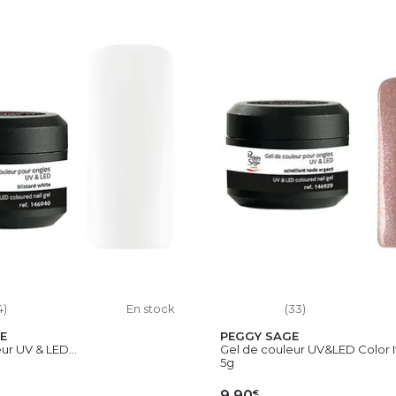
4)
En stock
(33)
E
PEGGY SAGE
ur UV & LED...
Gel de couleur UV&LED Color It 
5g
€
9,90