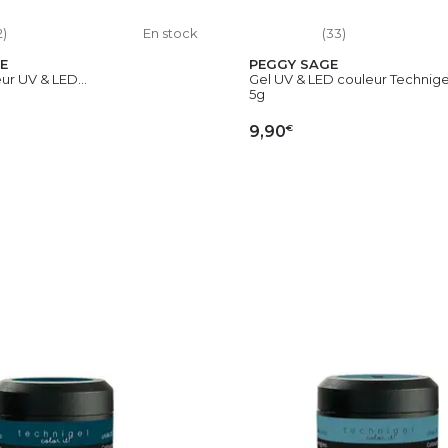
2)
En stock
(33)
E
PEGGY SAGE
ur UV & LED...
Gel UV & LED couleur Technigel
5g
€
9,90
OUTER AU PANIER
AJOUTER AU PAN