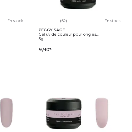
En stock
(62)
En stock
PEGGY SAGE
.
Gel uv de couleur pour ongles...
5g
€
9,90
IER
AJOUTER AU PANIER