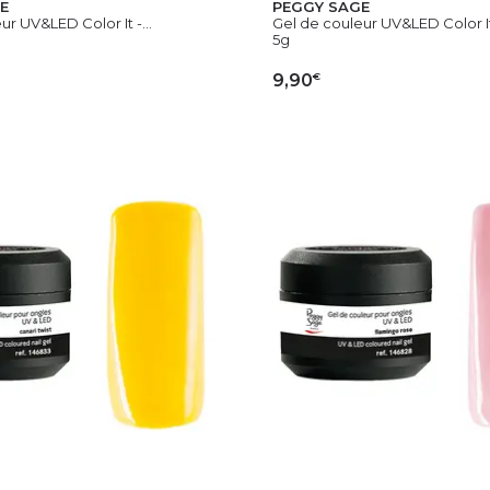
E
PEGGY SAGE
ur UV&LED Color It -...
Gel de couleur UV&LED Color It 
5g
€
9,90
OUTER AU PANIER
AJOUTER AU PAN