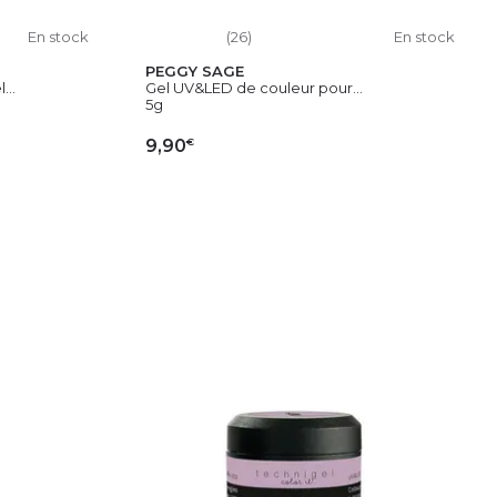
En stock
(26)
En stock
PEGGY SAGE
...
Gel UV&LED de couleur pour...
5g
€
9,90
IER
AJOUTER AU PANIER