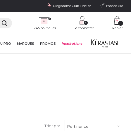
Programme Club Fidélité
Espace Pro
0
245 boutiques
Se connecter
Panier
DU PRO
MARQUES
PROMOS
Inspirations
Trier par
Pertinence