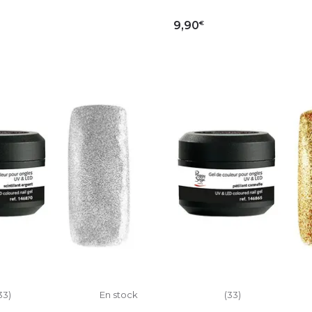
€
9,90
OUTER AU PANIER
AJOUTER AU PAN
33)
En stock
(33)