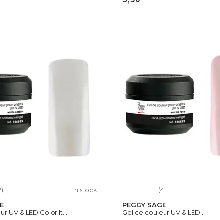
OUTER AU PANIER
AJOUTER AU PAN
2)
En stock
(4)
E
PEGGY SAGE
r UV & LED Color It...
Gel de couleur UV & LED...