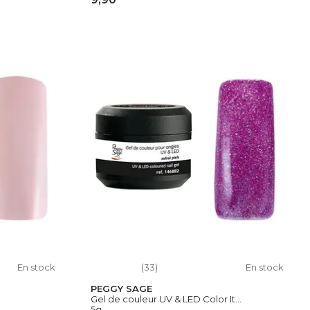
IER
AJOUTER AU PANIER
En stock
(33)
En stock
PEGGY SAGE
Gel de couleur UV & LED Color It...
5g