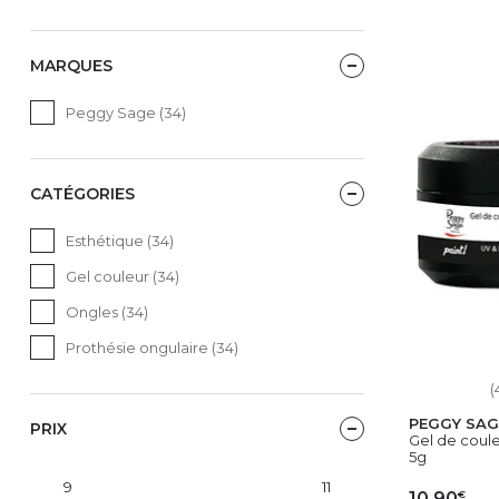
MARQUES
Peggy Sage (34)
CATÉGORIES
Esthétique (34)
Gel couleur (34)
Ongles (34)
Prothésie ongulaire (34)
(
PEGGY SAG
PRIX
Gel de coule
5g
€
10,90