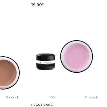
€
19,90
IER
AJOUTER AU PANIER
En stock
(160)
En stock
PEGGY SAGE