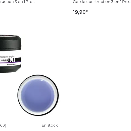
uction 3 en 1 Pro...
Gel de construction 3 en 1 Pro..
€
19,90
OUTER AU PANIER
AJOUTER AU PAN
160)
En stock