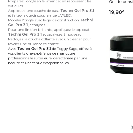
Préparez l'ongle en le limant et en repoussant les
Gel de constr
cuticules.
Appliquez une couche de base
Techni Gel Pro 3.1
€
19,90
et faites-la durcir sous lampe UV/LED.
Modeler l'ongle avec le gel de construction
Techni
Gel Pro 3.1
, catalysez.
AJ
Pour une finition brillante, appliquez le top coat
Techni Gel Pro 3.1
et catalysez à nouveau.
Nettoyez la couche collante avec un cleaner pour
révéler une brillance éclatante.
Avec
Techni Gel Pro 3.1
de Peggy Sage, offrez à
vos clients une expérience de manucure
professionnelle supérieure, caractérisée par une
beauté et une tenue exceptionnelles.
(