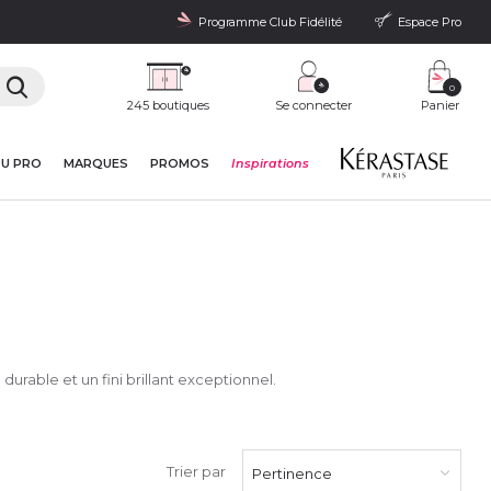
Programme Club Fidélité
Espace Pro
0
245 boutiques
Se connecter
Panier
DU PRO
MARQUES
PROMOS
Inspirations
urable et un fini brillant exceptionnel.
Trier par
Pertinence