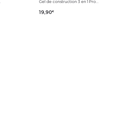
.
Gel de construction 3 en 1 Pro...
€
19,90
IER
AJOUTER AU PANIER