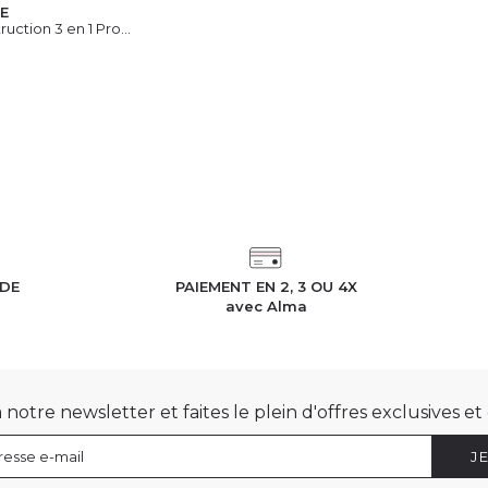
E
uction 3 en 1 Pro...
OUTER AU PANIER
IDE
PAIEMENT EN 2, 3 OU 4X
h
avec Alma
otre newsletter et faites le plein d'offres exclusives e
J