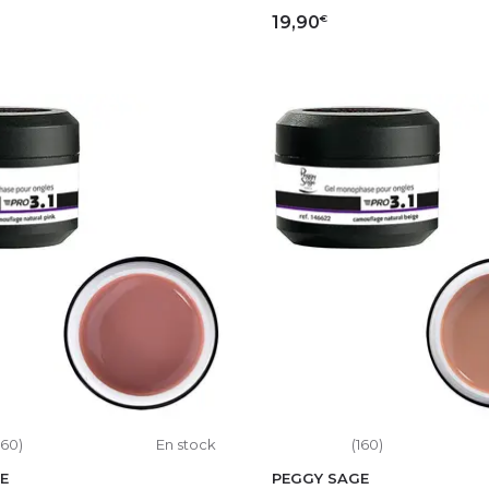
€
19,90
OUTER AU PANIER
AJOUTER AU PAN
160)
En stock
(160)
E
PEGGY SAGE