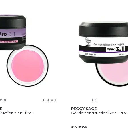
160)
En stock
(12)
E
PEGGY SAGE
uction 3 en 1 Pro...
Gel de construction 3 en 1 Pro..
€
54,90