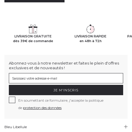
LIVRAISON GRATUITE
LIVRAISON RAPIDE
PA
dès 39€ de commande
en 48h à 72h
Abonnez-vous à notre newsletter et faites le plein d'offres
exclusives et de nouveautés !
JE M'INSCRIS
En soumettant ce formulaire, j'accepte la politique
de
protection des données
Bleu Libellule