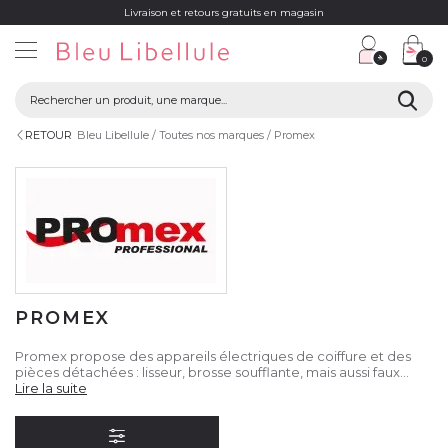
Livraison et retours gratuits en magasin
0
RETOUR
Bleu Libellule
Toutes nos marques
Promex
PROMEX
Promex propose des appareils électriques de coiffure et des
pièces détachées : lisseur, brosse soufflante, mais aussi faux
peigne ou pince pour lisseur céramique.
Lire la suite