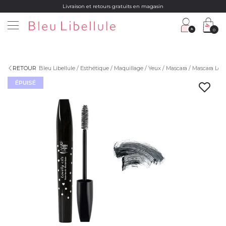
Livraison et retours gratuits en magasin
0
RETOUR
Bleu Libellule
Esthétique
Maquillage
Yeux
Mascara
Mascara Lovel
ÉPUISÉ