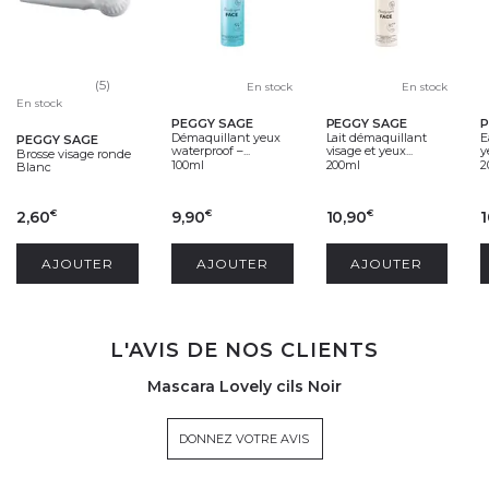
(5)
En stock
En stock
En stock
PEGGY SAGE
PEGGY SAGE
P
Démaquillant yeux
Lait démaquillant
E
PEGGY SAGE
waterproof –...
visage et yeux...
y
Brosse visage ronde
100ml
200ml
2
Blanc
2,60
9,90
10,90
1
€
€
€
AJOUTER
AJOUTER
AJOUTER
L'AVIS DE NOS CLIENTS
Mascara Lovely cils Noir
DONNEZ VOTRE AVIS