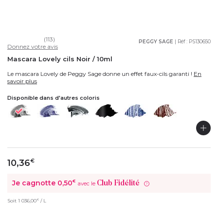
(113)
PEGGY SAGE
| Réf :
PS130650
Donnez votre avis
Mascara Lovely cils Noir / 10ml
Le mascara Lovely de Peggy Sage donne un effet faux-cils garanti !
En
savoir plus
Disponible dans d'autres coloris
10,36
€
Je cagnotte
0,50
€
Club Fidélité
avec le
?
€
Soit
1 036,00
/ L