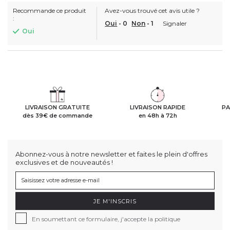
Recommande ce produit
Avez-vous trouvé cet avis utile ?
:
Oui
-
0
Non
-
1
Signaler
Oui
LIVRAISON GRATUITE
LIVRAISON RAPIDE
PA
dès 39€ de commande
en 48h à 72h
Abonnez-vous à notre newsletter et faites le plein d'offres
exclusives et de nouveautés !
JE M'INSCRIS
En soumettant ce formulaire, j'accepte la politique