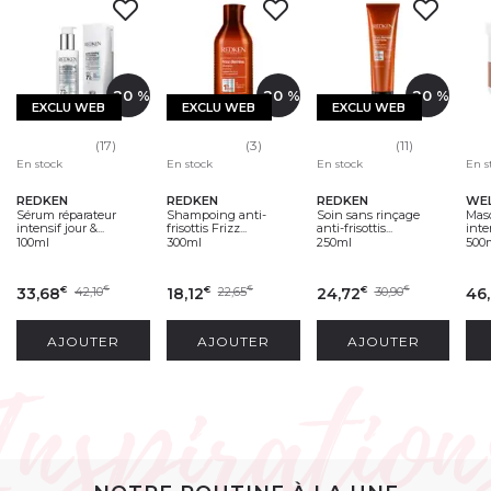
-20 %
-20 %
-20 %
EXCLU WEB
EXCLU WEB
EXCLU WEB
(17)
(3)
(11)
En stock
En stock
En stock
En s
REDKEN
REDKEN
REDKEN
Sérum réparateur
Shampoing anti-
Soin sans rinçage
Mas
intensif jour &...
frisottis Frizz...
anti-frisottis...
int
100ml
300ml
250ml
500
33,68
42,10
18,12
22,65
24,72
30,90
46
€
€
€
€
€
€
AJOUTER
AJOUTER
AJOUTER