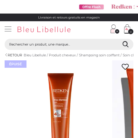
Livraison et retours gratuits en magasin
0
RETOUR
Bleu Libellule
Produit cheveux
Shampoing soin coiffant
Soin che
ÉPUISÉ