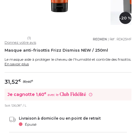
-20 %
(1)
REDKEN
| Réf :
RDK25MF
Donnez votre avis
Masque anti-frisottis Frizz Dismiss NEW / 250ml
Le masque aide à protéger le cheveu de l'humidité et contrôle des frisottis.
En savoir plus
31,52
€
39,40
€
Je cagnotte
1,60
€
Club Fidélité
avec le
?
€
Soit
126,08
/ L
Livraison à domicile ou en point de retrait
Épuisé