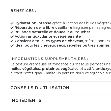
BÉNÉFICES :
✔️
Hydratation intense
grâce à l’action des huiles végétal
✔️
Réparation de la fibre capillaire
fragilisée par les ag
✔️
Brillance naturelle et douceur au toucher
✔️
Action antioxydante et régénérante
✔️
Convient à tous les types de cheveux
, même non tra
✔️
Idéal pour les cheveux secs, rebelles ou très abîmés
INFORMATIONS SUPPLÉMENTAIRES :
La texture crémeuse et fondante du masque permet une app
huiles végétales
,
protéines végétales
et
actifs antioxy
évitant l’effet gras. Il laisse un parfum doux et agréable sur
CONSEILS D'UTILISATION
INGRÉDIENTS