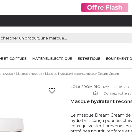
E ET COIFFURE
MATÉRIEL ELECTRIQUE
ESTHÉTIQUE
EQUIPEMENT 
 cheveux
Masque cheveux
Masque hydratant reconstructeur Dream Cream
LOLA FROM RIO
| Réf :
LOLA9218
(2)
Donnez votre av
Masque hydratant recon
Le masque Dream Cream de la
hydratant conçu pour les cheve
ceux qui veulent prévenir les
protéines nourrit, renforce et