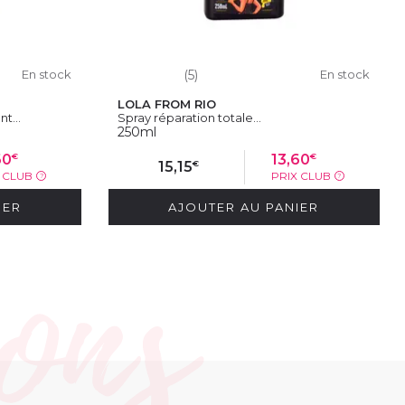
En stock
(5)
En stock
LOLA FROM RIO
t...
Spray réparation totale...
250ml
€
€
60
13,60
€
15,15
X CLUB
PRIX CLUB
?
?
IER
AJOUTER AU PANIER