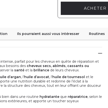
ACHETER 
tion
Ils pourraient aussi vous intéresser
Routines
 intense, parfait pour les cheveux en quête de réparation et
 aux besoins des
cheveux secs, abîmés, cassants ou
server la
santé
et la
brillance
de leurs cheveux.
uile d’argan
, l’
huile d’avocat
, l’
huile de tournesol
et le
apporte une nutrition durable et redonne de l’éclat à la
aure la structure des cheveux, tout en leur offrant une douceur
si bien dans une routine
hydratante
que
réparatrice
, selon le
sions extérieures, et apporte un toucher soyeux