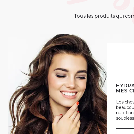
Tous les produits qui com
HYDRA
MES C
Les che
beaucoup
nutrition
soupless