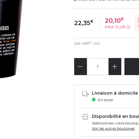
€
20,10
€
22,35
PRIX CLUB
?
Soit
49,67
/ KG
€
Livraison à domicile 
En stock
Disponibilité en bou
Selectionnez votre boutiqu
Voir les autres boutiques