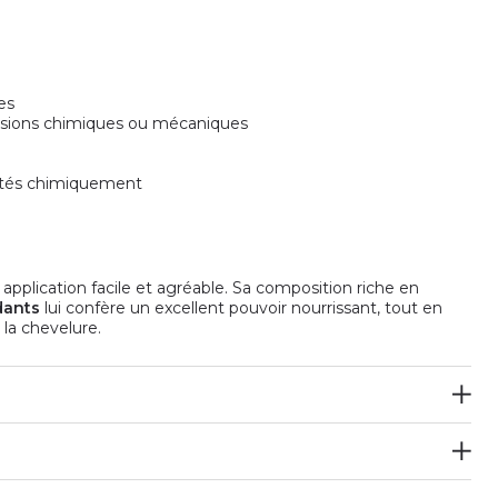
es
ressions chimiques ou mécaniques
ités chimiquement
lication facile et agréable. Sa composition riche en
dants
lui confère un excellent pouvoir nourrissant, tout en
 la chevelure.