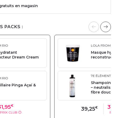
 gratuits en magasin
S PACKS :
 RIO
LOLA FROM RIO
ydratant
Masque hydra
ucteur Dream Cream
reconstructe
7E ÉLÉMENT
 RIO
Shampoing dé
illaire Pinga Açaí &
– neutralisati
fibre douce
€
31,95
31,
€
39,25
PRIX CLUB
PRIX
?