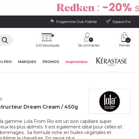
Programme Club Fidélité
Espace Pro
0
245 boutiques
Se connecter
Panier
DU PRO
MARQUES
PROMOS
Inspirations
is
structeur Dream Cream / 450g
 gamme Lola From Rio est un soin capillaire super
ux les plus abîmés. Il est également idéal pour celles et
 dommages . Sa formule riche en huiles végétales et
 sublime la chevelure.
En savoir plus