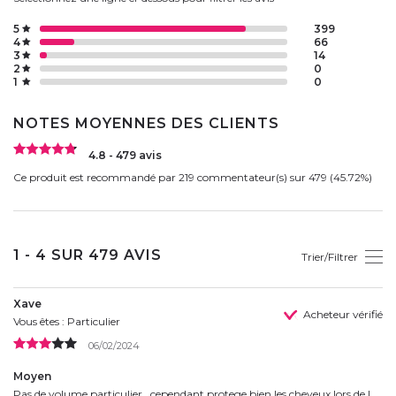
5
399
4
66
3
14
2
0
1
0
NOTES MOYENNES DES CLIENTS
4.8 - 479 avis
Ce produit est recommandé par 219 commentateur(s) sur 479 (45.72%)
1 - 4 SUR 479 AVIS
Trier/Filtrer
Xave
Acheteur vérifié
Vous êtes : Particulier
06/02/2024
Moyen
Pas de volume particulier , cependant protege bien les cheveux lors de l