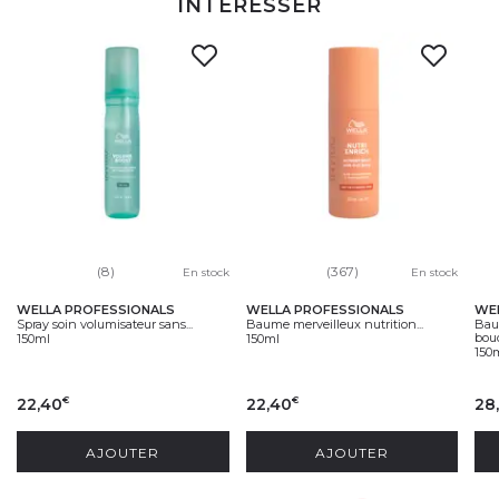
INTÉRESSER
(8)
(367)
En stock
En stock
WELLA PROFESSIONALS
WELLA PROFESSIONALS
WE
Spray soin volumisateur sans...
Baume merveilleux nutrition...
Bau
bouc
150ml
150ml
150
22,40
22,40
28
€
€
AJOUTER
AJOUTER