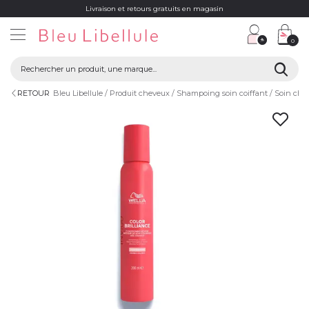
Livraison et retours gratuits en magasin
0
RETOUR
Bleu Libellule
Produit cheveux
Shampoing soin coiffant
Soin che