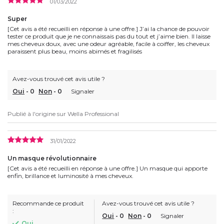
01/03/2022
Super
[Cet avis a été recueilli en réponse à une offre.] J’ai la chance de pouvoir
tester ce produit que je ne connaissais pas du tout et j’aime bien. Il laisse
mes cheveux doux, avec une odeur agréable, facile à coiffer, les cheveux
paraissent plus beau, moins abimés et fragilisés
Avez-vous trouvé cet avis utile ?
Oui
-
0
Non
-
0
Signaler
Publié à l'origine sur
Wella Professional
31/01/2022
Un masque révolutionnaire
[Cet avis a été recueilli en réponse à une offre.] Un masque qui apporte
enfin, brillance et luminosité à mes cheveux.
Recommande ce produit
Avez-vous trouvé cet avis utile ?
:
Oui
-
0
Non
-
0
Signaler
Oui