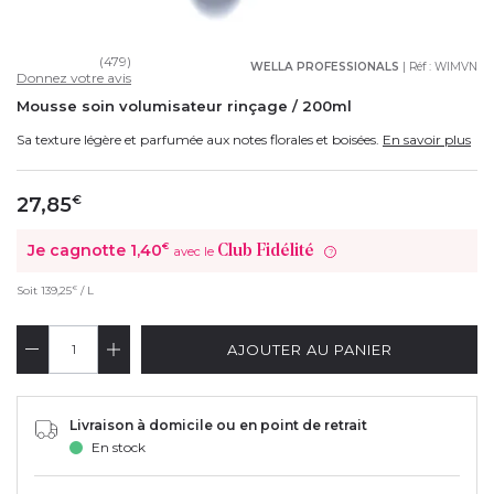
(479)
WELLA PROFESSIONALS
| Réf :
WIMVN
Donnez votre avis
Mousse soin volumisateur rinçage / 200ml
Sa texture légère et parfumée aux notes florales et boisées.
En savoir plus
27,85
€
Je cagnotte
1,40
€
Club Fidélité
avec le
?
€
Soit
139,25
/ L
AJOUTER AU PANIER
Livraison à domicile ou en point de retrait
En stock