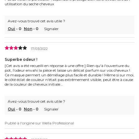
utilisation du seche cheveux
Avez-vous trouvé cet avis utile ?
Oui
-
0
Non
-
0
Signaler
17/03/2022
Superbe odeur !
[Cet avis a été recueilli en réponse à une offre.] Rien qu'à l'ouverture du
pot, l'odeur envahi la pièce et laisse un délicat parfum sur vos cheveux !
Ce masque permert un démêlage plus facile et durable ! Même si sur moi,
le côté éclat de couleur n'était pas extrêmement visible, peut être à cause
de la couleur de cheveux initiale...
Avez-vous trouvé cet avis utile ?
Oui
-
0
Non
-
0
Signaler
Publié à l'origine sur
Wella Professional