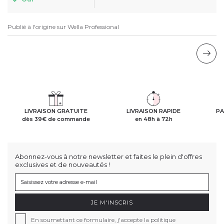
Publié à l'origine sur
Wella Professional
LIVRAISON GRATUITE
LIVRAISON RAPIDE
PA
dès 39€ de commande
en 48h à 72h
Abonnez-vous à notre newsletter et faites le plein d'offres
exclusives et de nouveautés !
JE M'INSCRIS
En soumettant ce formulaire, j'accepte la politique