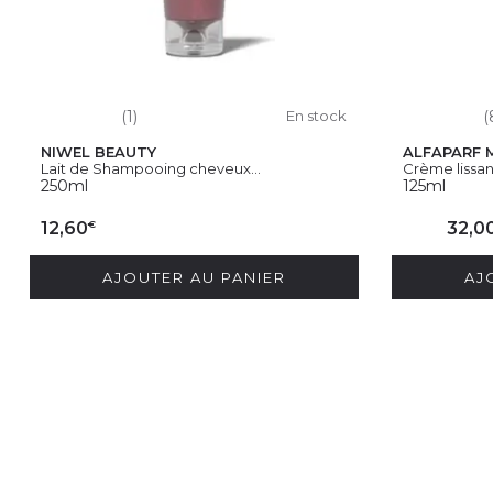
(1)
En stock
(
NIWEL BEAUTY
ALFAPARF 
Lait de Shampooing cheveux...
Crème lissa
250ml
125ml
€
12,60
32,0
AJOUTER AU PANIER
AJ