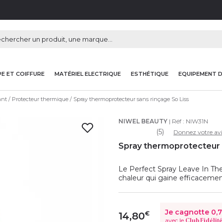
E ET COIFFURE
MATÉRIEL ELECTRIQUE
ESTHÉTIQUE
EQUIPEMENT 
ant
Protecteur thermique
Spray thermoprotecteur sans rinçage So Liss
NIWEL BEAUTY
| Réf :
NIW31N
(5)
Donnez votre avi
Spray thermoprotecteur s
Le Perfect Spray Leave In Th
chaleur qui gaine efficacement 
Je cagnotte
0,
€
14,80
avec le
Club Fidélit