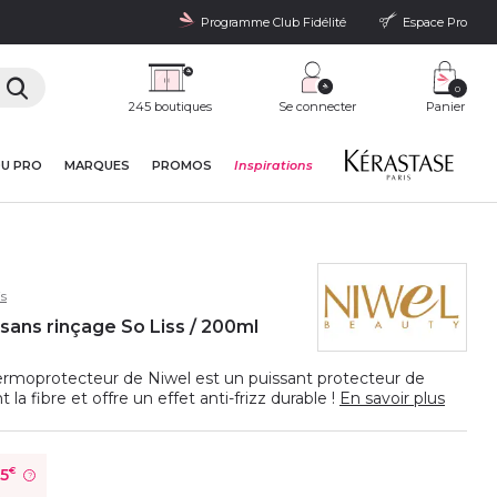
Programme Club Fidélité
Espace Pro
0
245 boutiques
Se connecter
Panier
DU PRO
MARQUES
PROMOS
Inspirations
s
ans rinçage So Liss / 200ml
ermoprotecteur de Niwel est un puissant protecteur de
la fibre et offre un effet anti-frizz durable !
En savoir plus
75
€
?
é