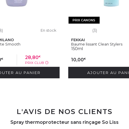
PRIX CANONS
8)
En stock
(3)
MILANO
FEKKAI
nte Smooth
Baume lissant Clean Stylers
150ml
€
28,80
€
€
0
10,00
PRIX CLUB
?
OUTER AU PANIER
AJOUTER AU PAN
L'AVIS DE NOS CLIENTS
Spray thermoprotecteur sans rinçage So Liss