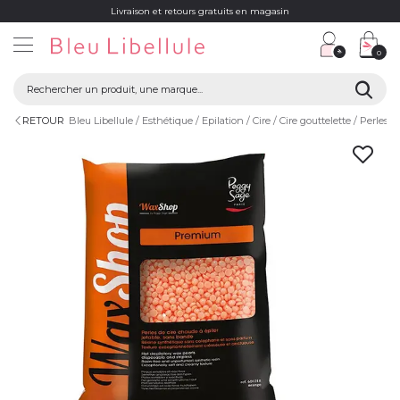
Livraison et retours gratuits en magasin
0
RETOUR
Bleu Libellule
Esthétique
Epilation
Cire
Cire gouttelette
Perles d