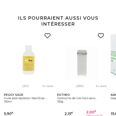
ILS POURRAIENT AUSSI VOUS
INTÉRESSER
(20)
(250)
En stock
En stock
PEGGY SAGE
ESTHEO
XA
Huile post-épilation WaxShop -...
Cartouche de cire Coco sans...
Dra
150ml
100g
2,00
€
5,90
2,15
15,
€
€
PRIX CLUB
?