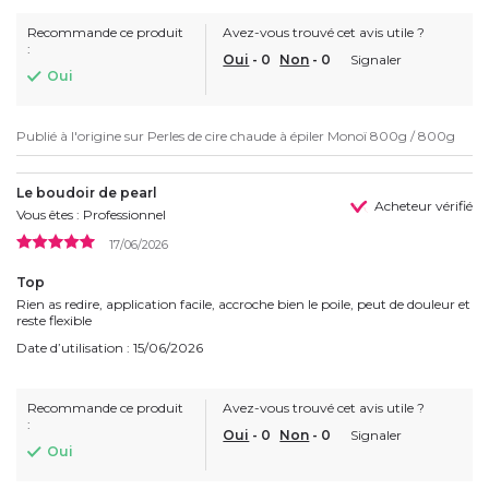
Recommande ce produit
Avez-vous trouvé cet avis utile ?
:
Oui
-
0
Non
-
0
Signaler
Oui
Publié à l'origine sur
Perles de cire chaude à épiler Monoï 800g / 800g
Le boudoir de pearl
Acheteur vérifié
Vous êtes : Professionnel
17/06/2026
Top
Rien as redire, application facile, accroche bien le poile, peut de douleur et
reste flexible
Date d’utilisation : 15/06/2026
Recommande ce produit
Avez-vous trouvé cet avis utile ?
:
Oui
-
0
Non
-
0
Signaler
Oui