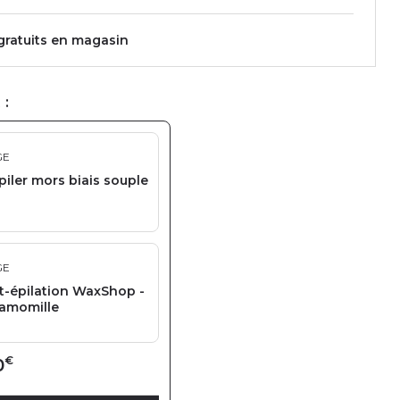
 gratuits en magasin
 :
GE
piler mors biais souple
GE
t-épilation WaxShop -
amomille
€
0