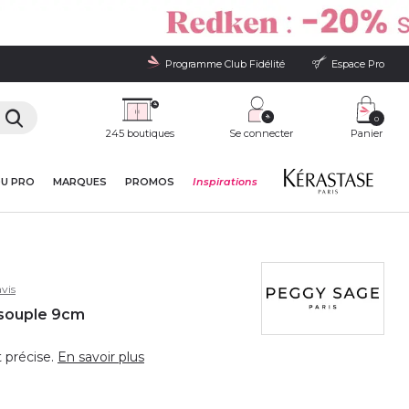
Programme Club Fidélité
Espace Pro
0
245 boutiques
Se connecter
Panier
DU PRO
MARQUES
PROMOS
Inspirations
vis
s souple 9cm
 précise.
En savoir plus