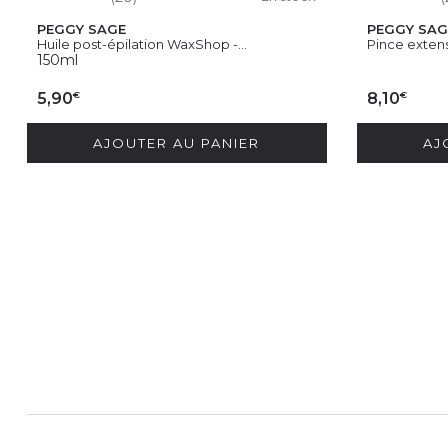
PEGGY SAGE
PEGGY SAG
Huile post-épilation WaxShop -...
Pince extens
150ml
€
€
5,90
8,10
AJOUTER AU PANIER
AJ