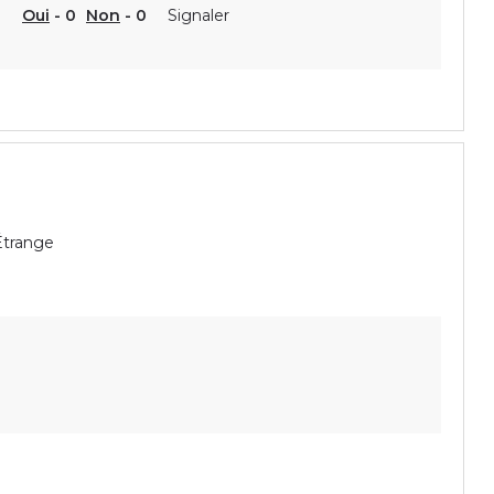
Oui
-
0
Non
-
0
Signaler
Étrange