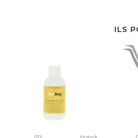
ILS 
(20)
En stock
(