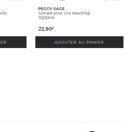
PEGGY SAGE
 x50
Solvant pour cire WaxShop
1000ml
€
22,90
IER
AJOUTER AU PANIER