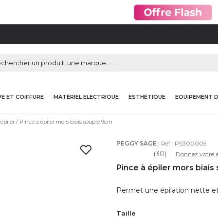
E ET COIFFURE
MATÉRIEL ELECTRIQUE
ESTHÉTIQUE
EQUIPEMENT 
épiler
Pince à épiler mors biais souple 9cm
PEGGY SAGE
| Réf :
PS300005
(30)
Donnez votre a
Pince à épiler mors biai
Permet une épilation nette et
Taille