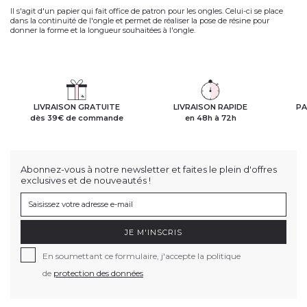
Il s'agit d'un papier qui fait office de patron pour les ongles. Celui-ci se place
dans la continuité de l'ongle et permet de réaliser la pose de résine pour
donner la forme et la longueur souhaitées à l'ongle.
LIVRAISON GRATUITE
LIVRAISON RAPIDE
PA
dès 39€ de commande
en 48h à 72h
Abonnez-vous à notre newsletter et faites le plein d'offres
exclusives et de nouveautés !
JE M'INSCRIS
En soumettant ce formulaire, j'accepte la politique
de
protection des données