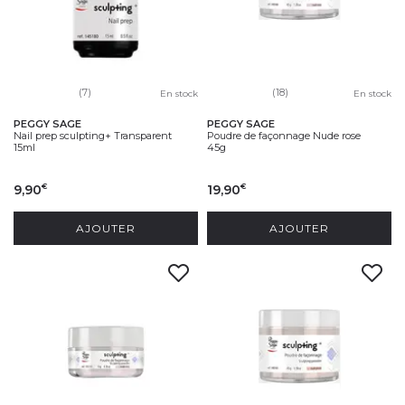
(7)
(18)
En stock
En stock
PEGGY SAGE
PEGGY SAGE
Nail prep sculpting+ Transparent
Poudre de façonnage Nude rose
15ml
45g
9,90
19,90
€
€
AJOUTER
AJOUTER