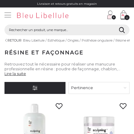
Livraison et retours gratuits en magasin
0
RETOUR
Bleu Libellule
Esthétique
Ongles
Prothésie ongulaire
Résine et 
RÉSINE ET FAÇONNAGE
Retrouvez tout le nécessaire pour réaliser une manucure
professionnelle en résine : poudre de façonnage, chablon,
primer, top coat, etc.
Lire la suite
Pertinence