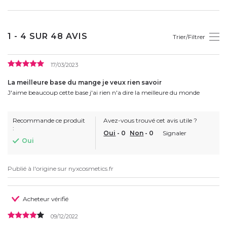
1 - 4 SUR 48 AVIS
Trier/Filtrer
17/03/2023
La meilleure base du mange je veux rien savoir
J'aime beaucoup cette base j'ai rien n'a dire la meilleure du monde
Recommande ce produit
Avez-vous trouvé cet avis utile ?
:
Oui
-
0
Non
-
0
Signaler
Oui
Publié à l'origine sur
nyxcosmetics.fr
Acheteur vérifié
09/12/2022