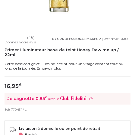
(48)
NYX PROFESSIONAL MAKEUP
| Réf :
NYXHDMU01
Donnez votre avis
Primer Illuminateur base de teint Honey Dew me up /
22ml
Cette base corrige et illumine le teint pour un visage éclatant tout au
long de la journée.
En savoir plus
16,95
€
Je cagnotte
0,85
€
Club Fidélité
avec le
?
€
Soit
770,45
/ L
Livraison à domicile ou en point de retrait
Épuisé