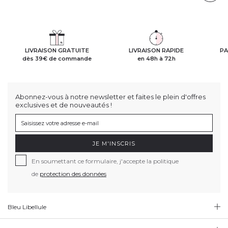
LIVRAISON GRATUITE
LIVRAISON RAPIDE
PA
dès 39€ de commande
en 48h à 72h
Abonnez-vous à notre newsletter et faites le plein d'offres
exclusives et de nouveautés !
JE M'INSCRIS
En soumettant ce formulaire, j'accepte la politique
de
protection des données
Bleu Libellule