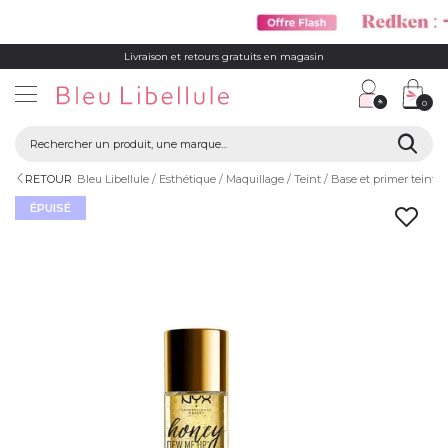
Livraison et retours gratuits en magasin
0
RETOUR
Bleu Libellule
Esthétique
Maquillage
Teint
Base et primer teint
ÉPUISÉ