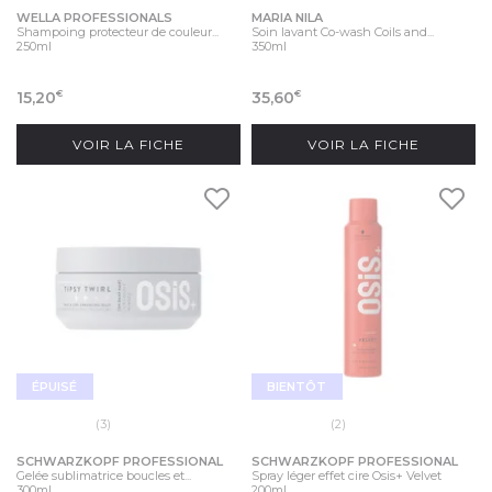
WELLA PROFESSIONALS
MARIA NILA
Shampoing protecteur de couleur...
Soin lavant Co-wash Coils and...
250ml
350ml
15,20
35,60
€
€
VOIR LA FICHE
VOIR LA FICHE
ÉPUISÉ
BIENTÔT
(3)
(2)
SCHWARZKOPF PROFESSIONAL
SCHWARZKOPF PROFESSIONAL
Gelée sublimatrice boucles et...
Spray léger effet cire Osis+ Velvet
300ml
200ml