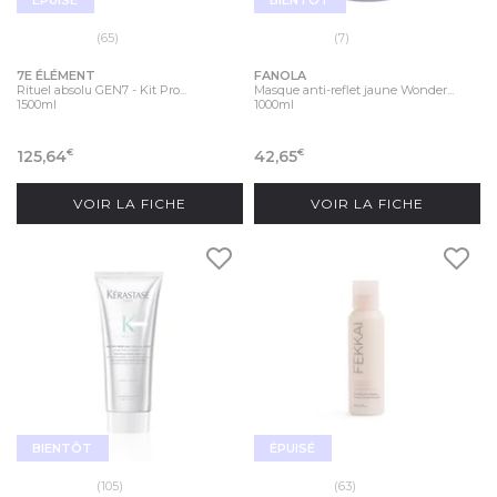
ÉPUISÉ
BIENTÔT
(65)
(7)
7E ÉLÉMENT
FANOLA
Rituel absolu GEN7 - Kit Pro...
Masque anti-reflet jaune Wonder...
1500ml
1000ml
125,64
42,65
€
€
VOIR LA FICHE
VOIR LA FICHE
BIENTÔT
ÉPUISÉ
(105)
(63)