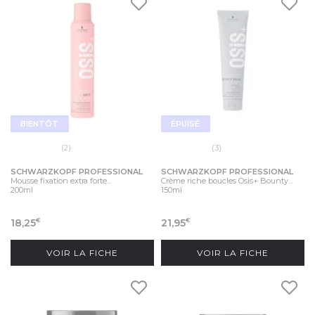
BIENTÔT
ÉPUISÉ
(2)
(3)
SCHWARZKOPF PROFESSIONAL
SCHWARZKOPF PROFESSIONAL
Mousse fixation extra forte...
Crème riche boucles Osis+ Bounty...
200ml
150ml
18,25
21,95
€
€
VOIR LA FICHE
VOIR LA FICHE