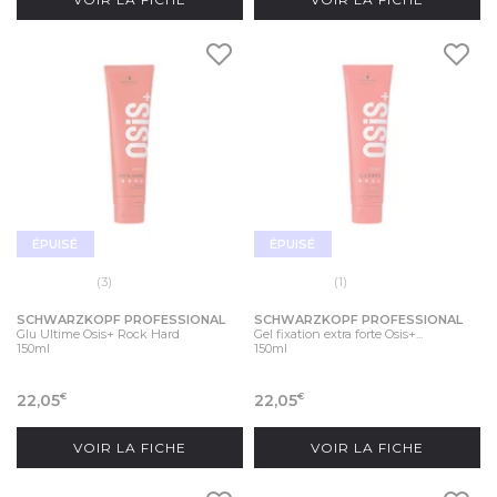
ÉPUISÉ
ÉPUISÉ
(3)
(1)
SCHWARZKOPF PROFESSIONAL
SCHWARZKOPF PROFESSIONAL
Glu Ultime Osis+ Rock Hard
Gel fixation extra forte Osis+...
150ml
150ml
22,05
22,05
€
€
VOIR LA FICHE
VOIR LA FICHE