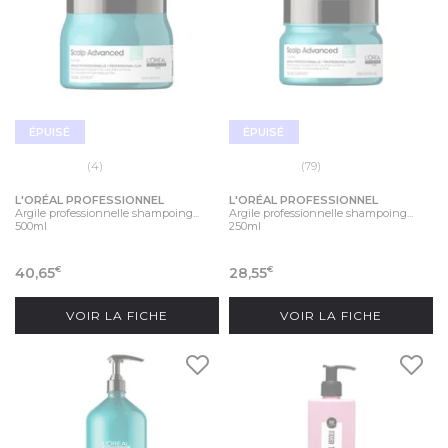
ÉPUISÉ
ÉPUISÉ
(4)
(79)
L'ORÉAL PROFESSIONNEL
L'ORÉAL PROFESSIONNEL
Argile professionnelle shampoing...
Argile professionnelle shampoing...
500ml
250ml
40,65
28,55
€
€
VOIR LA FICHE
VOIR LA FICHE