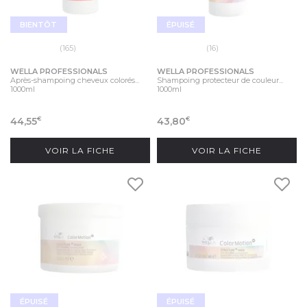
BIENTÔT
ÉPUISÉ
(165)
(16)
WELLA PROFESSIONALS
WELLA PROFESSIONALS
Après-shampoing cheveux colorés...
Shampoing protecteur de couleur...
1000ml
1000ml
44,55
43,80
€
€
VOIR LA FICHE
VOIR LA FICHE
ÉPUISÉ
ÉPUISÉ