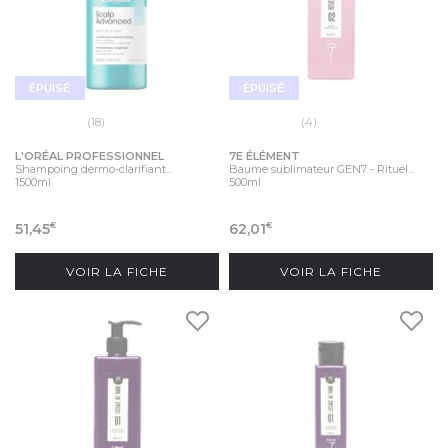
ÉPUISÉ
ÉPUISÉ
(18)
(4)
L'ORÉAL PROFESSIONNEL
7E ÉLÉMENT
Shampoing dermo-clarifiant...
Baume sublimateur GEN7 - Rituel...
1500ml
500ml
51,45
62,01
€
€
VOIR LA FICHE
VOIR LA FICHE