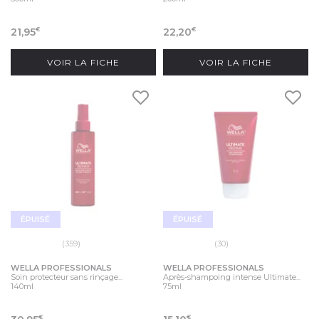
21,95
22,20
€
€
VOIR LA FICHE
VOIR LA FICHE
ÉPUISÉ
ÉPUISÉ
(359)
(30)
WELLA PROFESSIONALS
WELLA PROFESSIONALS
Soin protecteur sans rinçage...
Après-shampoing intense Ultimate...
140ml
75ml
€
€