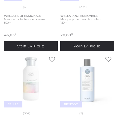
(6)
(294)
WELLA PROFESSIONALS
WELLA PROFESSIONALS
Masque protecteur de couleur...
Masque protecteur de couleur...
500ml
150ml
46,05
28,60
€
€
VOIR LA FICHE
VOIR LA FICHE
ÉPUISÉ
BIENTÔT
(304)
(5)