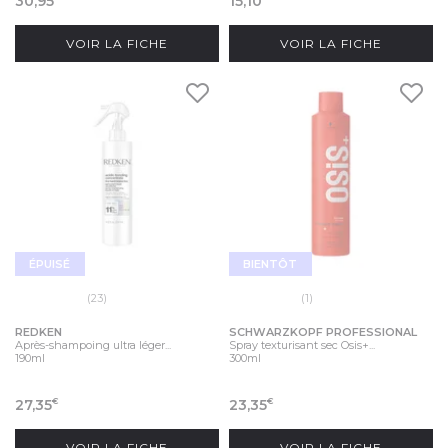
30,95
15,10
VOIR LA FICHE
VOIR LA FICHE
ÉPUISÉ
BIENTÔT
(23)
(1)
REDKEN
SCHWARZKOPF PROFESSIONAL
Après-shampoing ultra léger...
Spray texturisant sec Osis+...
190ml
300ml
27,35
23,35
€
€
VOIR LA FICHE
VOIR LA FICHE