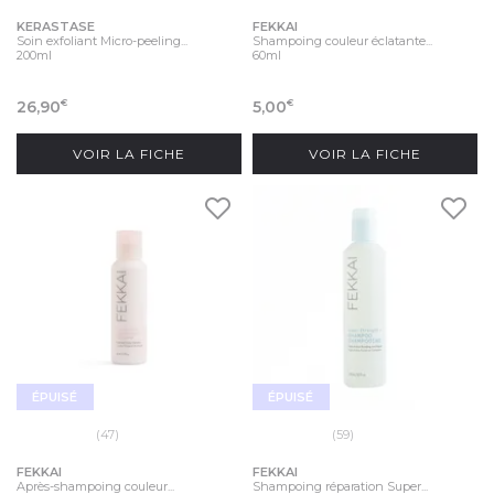
KERASTASE
FEKKAI
Soin exfoliant Micro-peeling...
Shampoing couleur éclatante...
200ml
60ml
26,90
5,00
€
€
VOIR LA FICHE
VOIR LA FICHE
ÉPUISÉ
ÉPUISÉ
(47)
(59)
FEKKAI
FEKKAI
Après-shampoing couleur...
Shampoing réparation Super...