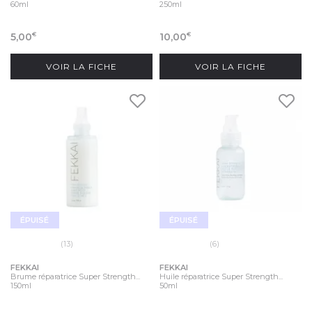
60ml
250ml
5,00
10,00
€
€
VOIR LA FICHE
VOIR LA FICHE
ÉPUISÉ
ÉPUISÉ
(13)
(6)
FEKKAI
FEKKAI
Brume réparatrice Super Strength...
Huile réparatrice Super Strength...
150ml
50ml