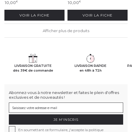
10,00
10,00
€
€
VOIR LA FICHE
VOIR LA FICHE
Afficher plus de produits
LIVRAISON GRATUITE
LIVRAISON RAPIDE
PA
dès 39€ de commande
en 48h à 72h
Abonnez-vous à notre newsletter et faites le plein d'offres
exclusives et de nouveautés !
JE M'INSCRIS
En soumettant ce formulaire, j'accepte la politique