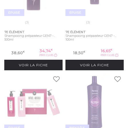
ÉPUISÉ
ÉPUISÉ
(3)
(3)
7E ÉLÉMENT
7E ÉLÉMENT
Shampooing préparateur GEN7 -...
Shampooing préparateur GEN7 -...
500ml
100ml
34,74
16,65
€
€
38,60
18,50
€
€
PRIX CLUB
PRIX CLUB
?
?
VOIR LA FICHE
VOIR LA FICHE