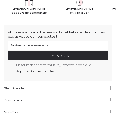
LIVRAISON GRATUITE
LIVRAISON RAPIDE
PA
dès 39€ de commande
en 48h à 72h
Abonnez-vous à notre newsletter et faites le plein d'offres
exclusives et de nouveautés !
JE M'INSCRIS
En soumettant ce formulaire, j'accepte la politique
de
protection des données
Bleu Libellule
Besoin d'aide
Nos offres