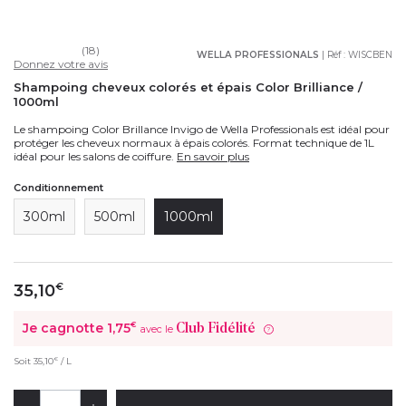
(18)
WELLA PROFESSIONALS
| Réf :
WISCBEN
Donnez votre avis
Shampoing cheveux colorés et épais Color Brilliance /
1000ml
Le shampoing Color Brillance Invigo de Wella Professionals est idéal pour
protéger les cheveux normaux à épais colorés. Format technique de 1L
idéal pour les salons de coiffure.
En savoir plus
Conditionnement
300ml
500ml
1000ml
35,10
€
Je cagnotte
1,75
€
Club Fidélité
avec le
?
€
Soit
35,10
/ L