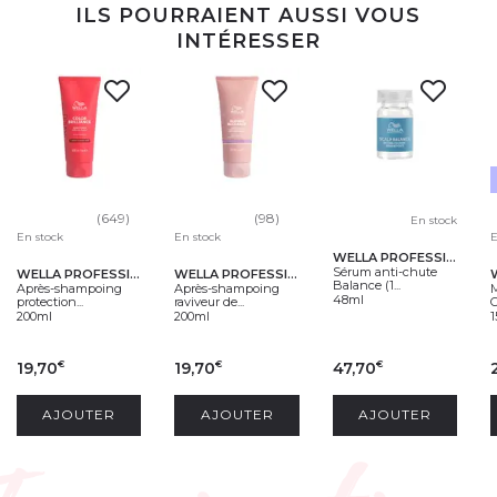
ILS POURRAIENT AUSSI VOUS
INTÉRESSER
(649)
(98)
En stock
En stock
En stock
E
WELLA PROFESSIONALS
Sérum anti-chute
WELLA PROFESSIONALS
WELLA PROFESSIONALS
Balance (1...
Après-shampoing
Après-shampoing
M
48ml
protection...
raviveur de...
C
200ml
200ml
19,70
19,70
47,70
€
€
€
AJOUTER
AJOUTER
AJOUTER