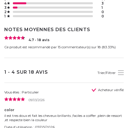
4
3
3
1
2
0
1
0
NOTES MOYENNES DES CLIENTS
4.7 - 18 avis
Ce produit est recommandé par 15 commentateur(s) sur 18 (83.33%)
1 - 4 SUR 18 AVIS
Trier/Filtrer
Acheteur vérifié
Vous êtes : Particulier
09/03/2026
color
il est tres doux et fait les cheveux brillants ,faciles a coiffer ,plein de ressort
,et respecte bien la couleur
Date d’utilisation : 07/03/2026