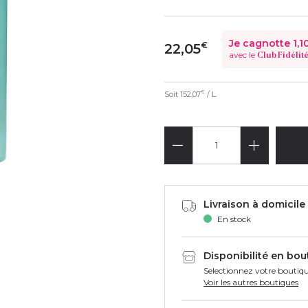
Je cagnotte
1,1
€
22,05
avec le
Club Fidélit
Soit
152,07
/ L
€
Livraison à domicile 
En stock
Disponibilité en bou
Selectionnez votre boutiqu
Voir les autres boutiques