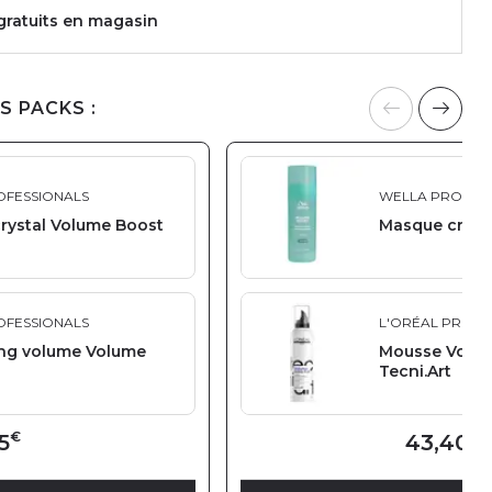
 gratuits en magasin
S PACKS :
OFESSIONALS
WELLA PROFES
rystal Volume Boost
Masque cryst
OFESSIONALS
L'ORÉAL PROFE
ng volume Volume
Mousse Volume
Tecni.Art
€
€
5
43,40