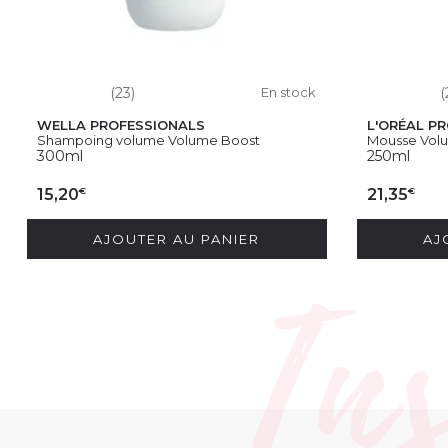
(23)
En stock
(
WELLA PROFESSIONALS
L'ORÉAL P
Shampoing volume Volume Boost
Mousse Volum
300ml
250ml
€
€
15,20
21,35
AJOUTER AU PANIER
AJ