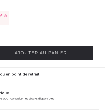
0
€
?
é
AJOUTER AU PANIER
ou en point de retrait
tique
e pour consulter les stocks disponibles