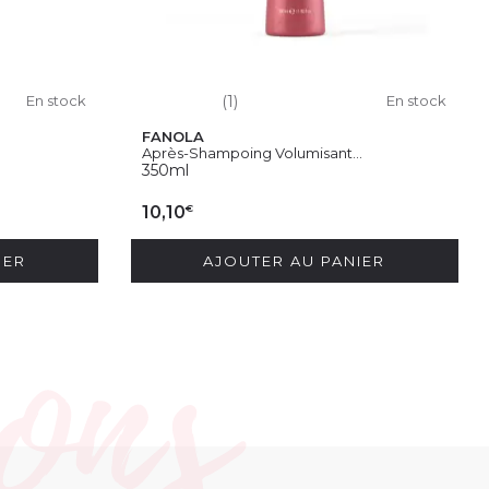
En stock
(1)
En stock
FANOLA
Après-Shampoing Volumisant...
350ml
€
10,10
IER
AJOUTER AU PANIER