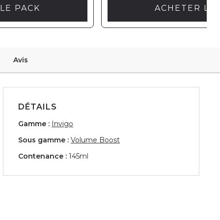
LE PACK
ACHETER LE
Avis
DÉTAILS
Gamme :
Invigo
Sous gamme :
Volume Boost
Contenance :
145ml