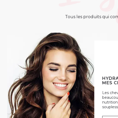
Tous les produits qui com
HYDRA
MES C
Les che
beaucoup
nutrition
soupless