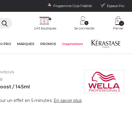
Programme Club Fidélité
Espace Pro
0
245 boutiques
Se connecter
Panier
DU PRO
MARQUES
PROMOS
Inspirations
IM150VN
is
oost / 145ml
pour un effet en 5 minutes.
En savoir plus