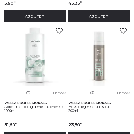
5,90
45,35
€
€
AJOUTER
AJOUTER
(7)
(3)
En stock
En stock
WELLA PROFESSIONALS
WELLA PROFESSIONALS
Après-shampoing démêlant cheveux...
Mousse légère anti-frisottis -...
1000ml
200ml
51,60
23,50
€
€