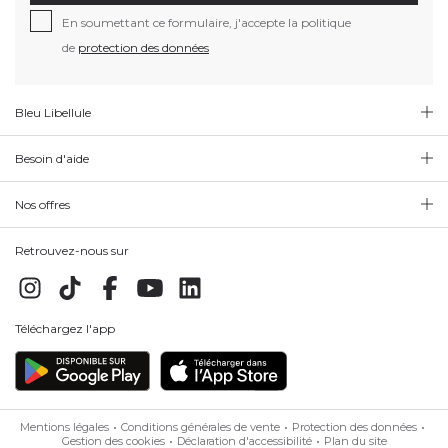
En soumettant ce formulaire, j'accepte la politique
de
protection des données
Bleu Libellule
Besoin d'aide
Nos offres
Retrouvez-nous sur
Téléchargez l'app
Mentions légales
Conditions générales de vente
Protection des données
Gestion des cookies
Déclaration d'accessibilité
Plan du site