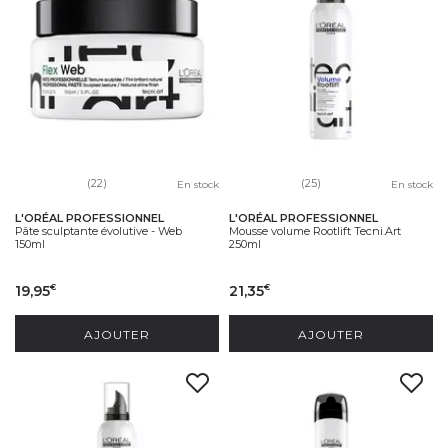
(22)
(25)
En stock
En stock
L'ORÉAL PROFESSIONNEL
L'ORÉAL PROFESSIONNEL
Pâte sculptante évolutive - Web
Mousse volume Rootlift Tecni.Art
150ml
250ml
19,95
21,35
€
€
AJOUTER
AJOUTER