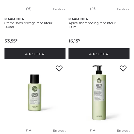
(16)
(46)
En stock
En stock
MARIA NILA
MARIA NILA
Crème sans rinçage réparateur...
Après-shampooing réparateur...
200ml
100ml
33,55
16,15
€
€
AJOUTER
AJOUTER
(54)
(54)
En stock
En stock