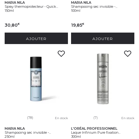
MARIA NILA
MARIA NILA
Spray thermoprotecteur - Quick...
Shampooing sec invisible -...
150ml
100ml
30,80
19,85
€
€
AJOUTER
AJOUTER
(78)
(7)
En stock
En stock
MARIA NILA
L'ORÉAL PROFESSIONNEL
Shampooing sec invisible -...
Laque Infinium Pure fixation...
250ml
300ml