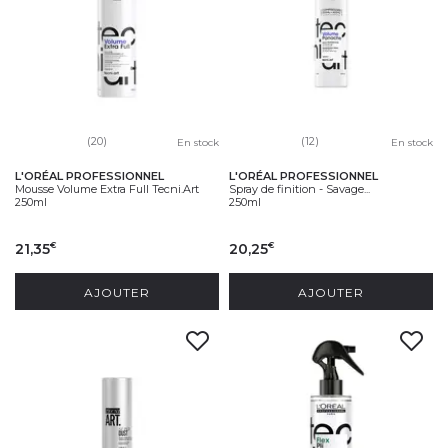
(20)
(12)
En stock
En stock
L'ORÉAL PROFESSIONNEL
L'ORÉAL PROFESSIONNEL
Mousse Volume Extra Full Tecni.Art
Spray de finition - Savage...
250ml
250ml
21,35
20,25
€
€
AJOUTER
AJOUTER