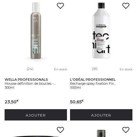
(24)
(91)
En stock
En stock
WELLA PROFESSIONALS
L'ORÉAL PROFESSIONNEL
Mousse définition de boucles -...
Recharge spray fixation Fix...
300ml
1000ml
23,50
50,65
€
€
AJOUTER
AJOUTER