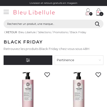
Livraison et retours gratuits en magasin
0
RETOUR
Bleu Libellule
Sélections
Promotions
Black Friday
BLACK FRIDAY
Retrouvez les produits Black Friday chez vous sous 48H
Pertinence