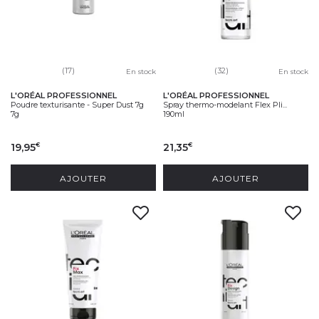
(17)
(32)
En stock
En stock
L'ORÉAL PROFESSIONNEL
L'ORÉAL PROFESSIONNEL
Poudre texturisante - Super Dust 7g
Spray thermo-modelant Flex Pli...
7g
190ml
19,95
21,35
€
€
AJOUTER
AJOUTER