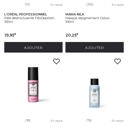
(10)
(356)
En stock
En stock
L'ORÉAL PROFESSIONNEL
MARIA NILA
Pâte déstructurante FlexDepolish...
Masque repigmentant Colour...
100ml
100ml
19,95
20,25
€
€
AJOUTER
AJOUTER
(38)
(78)
En stock
En stock