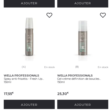
AJOUTER
AJOUTER
(4)
(8)
En stock
En stock
WELLA PROFESSIONALS
WELLA PROFESSIONALS
Spray anti-frisottis - Fresh Up...
Gel-crème définition de boucles...
150ml
150ml
17,55
25,30
€
€
AJOUTER
AJOUTER