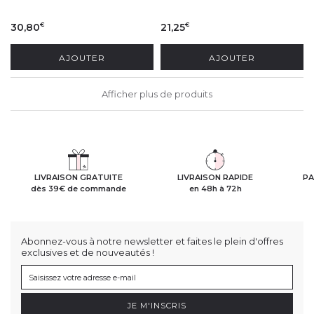
30,80
21,25
€
€
AJOUTER
AJOUTER
Afficher plus de produits
LIVRAISON GRATUITE
LIVRAISON RAPIDE
PA
dès 39€ de commande
en 48h à 72h
Abonnez-vous à notre newsletter et faites le plein d'offres
exclusives et de nouveautés !
JE M'INSCRIS