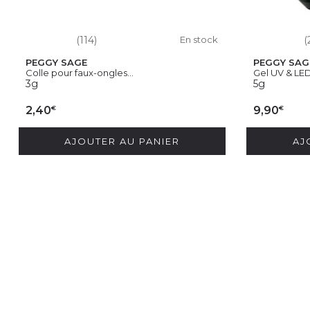
(114)
En stock
(
PEGGY SAGE
PEGGY SAG
Colle pour faux-ongles...
Gel UV & LED
3g
5g
€
€
2,40
9,90
AJOUTER AU PANIER
AJ