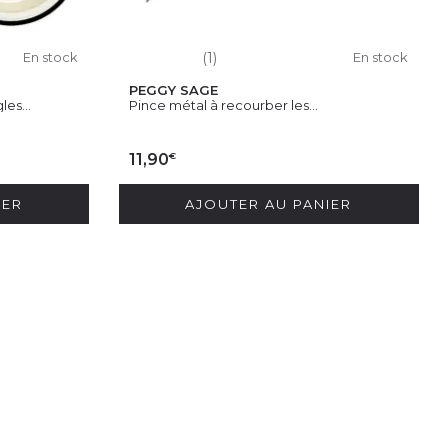
En stock
(1)
En stock
PEGGY SAGE
es...
Pince métal à recourber les...
€
11,90
IER
AJOUTER AU PANIER