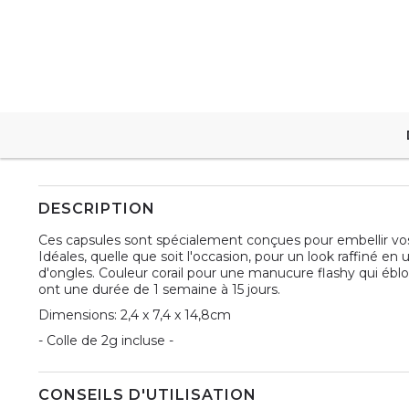
DESCRIPTION
Ces capsules sont spécialement conçues pour embellir vos m
Idéales, quelle que soit l'occasion, pour un look raffiné en u
d'ongles. Couleur corail pour une manucure flashy qui éblo
ont une durée de 1 semaine à 15 jours.
Dimensions: 2,4 x 7,4 x 14,8cm
- Colle de 2g incluse -
CONSEILS D'UTILISATION