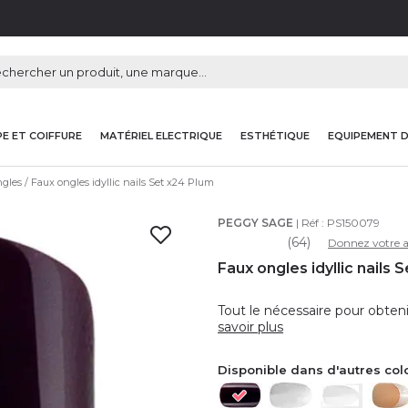
E ET COIFFURE
MATÉRIEL ELECTRIQUE
ESTHÉTIQUE
EQUIPEMENT 
ngles
Faux ongles idyllic nails Set x24 Plum
PEGGY SAGE
| Réf :
PS150079
(64)
Donnez votre a
Faux ongles idyllic nails 
Tout le nécessaire pour obteni
savoir plus
Disponible dans d'autres col