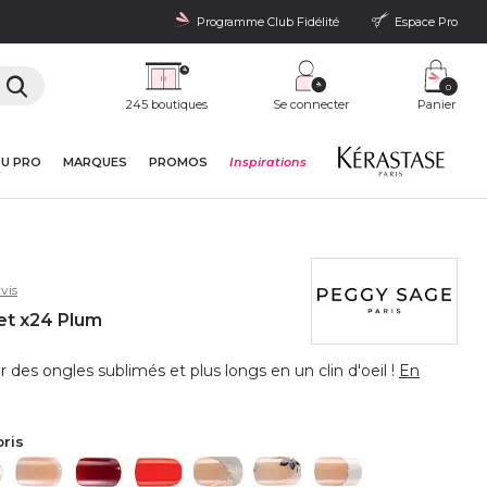
Programme Club Fidélité
Espace Pro
0
245 boutiques
Se connecter
Panier
DU PRO
MARQUES
PROMOS
Inspirations
vis
Set x24 Plum
r des ongles sublimés et plus longs en un clin d'oeil !
En
oris