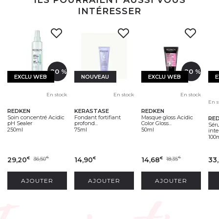
INTÉRESSER
-20 %
-20 %
EXCLU WEB
NOUVEAU
EXCLU WEB
E
En stock
En stock
En stock
En s
REDKEN
KERASTASE
REDKEN
Soin concentré Acidic
Fondant fortifiant
Masque gloss Acidic
RE
pH Sealer
profond...
Color Gloss...
Sér
250ml
75ml
50ml
inte
100
29,20
36,50
14,90
14,68
18,35
33
€
€
€
€
€
AJOUTER
AJOUTER
AJOUTER