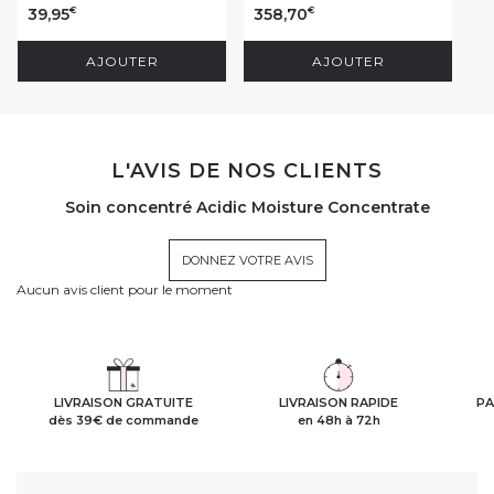
39,95
358,70
€
€
AJOUTER
AJOUTER
L'AVIS DE NOS CLIENTS
Soin concentré Acidic Moisture Concentrate
DONNEZ VOTRE AVIS
Aucun avis client pour le moment
LIVRAISON GRATUITE
LIVRAISON RAPIDE
PA
dès 39€ de commande
en 48h à 72h