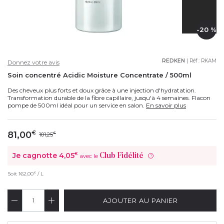
-20 %
REDKEN
| Réf :
RKAM
Donnez votre avis
Soin concentré Acidic Moisture Concentrate / 500ml
Des cheveux plus forts et doux grâce à une injection d'hydratation.
Transformation durable de la fibre capillaire, jusqu'à 4 semaines. Flacon
pompe de 500ml idéal pour un service en salon.
En savoir plus
81,00
€
101,25
€
Je cagnotte
4,05
€
Club Fidélité
avec le
?
€
Soit
162,00
/ L
AJOUTER AU PANIER