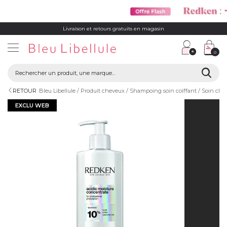
Livraison et retours gratuits en magasin
0
RETOUR
Bleu Libellule
Produit cheveux
Shampoing soin coiffant
Soin che
EXCLU WEB