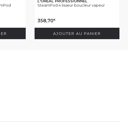
L'ORÉAL PROFESSIONNEL
eamPod
SteamPod 4 lisseur boucleur vapeur
€
358,70
IER
AJOUTER AU PANIER