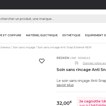
E ET COIFFURE
MATÉRIEL ELECTRIQUE
ESTHÉTIQUE
EQUIPEMENT 
 cheveux
Soin sans rinçage
Soin sans rincage Anti Snap Extreme NEW
REDKEN
| Réf :
RDKEAS
(5)
Donnez votre avi
Soin sans rincage Anti 
Le soin sans rinçage Anti Sna
savoir plus
Je cagnotte
1,
€
32,00
avec le
Club Fidélit